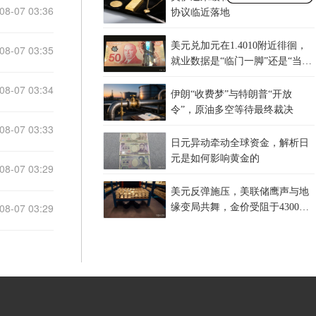
08-07 03:36
协议临近落地
美元兑加元在1.4010附近徘徊，
08-07 03:35
就业数据是“临门一脚”还是“当头
一棒”？
08-07 03:34
伊朗“收费梦”与特朗普“开放
令”，原油多空等待最终裁决
08-07 03:33
日元异动牵动全球资金，解析日
元是如何影响黄金的
08-07 03:29
美元反弹施压，美联储鹰声与地
08-07 03:29
缘变局共舞，金价受阻于4300关
口，等待非农指引？