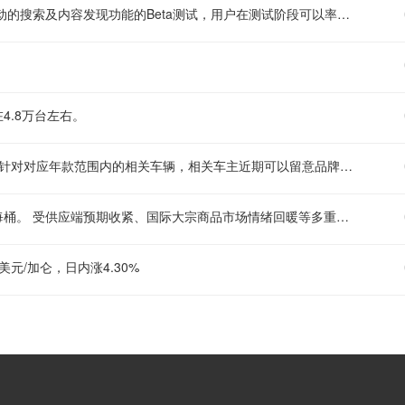
华特迪士尼宣布，将在ESPN和Disney+平台上线由人工智能技术驱动的搜索及内容发现功能的Beta测试，用户在测试阶段可以率先体验更为精准的内容匹配与查找服务，更高效地找到自己感兴趣的影视、体育赛事等相关内容。
4.8万台左右。
丰田宣布对部分2024至2025款塔科马车型启动召回程序。此次召回针对对应年款范围内的相关车辆，相关车主近期可以留意品牌官方的通知，及时联系就近的丰田授权售后服务网点，查询自己的车辆是否在召回批次内，配合完成后续的隐患排查及相关处理工作，保障日常用车的安全。
布伦特原油在当日交易时段内涨幅达到5%，当前报价为83.44美元每桶。 受供应端预期收紧、国际大宗商品市场情绪回暖等多重因素影响，近期原油市场波动较为明显，此次日内大幅上涨也受到了全球能源市场参与者的广泛关注。
美元/加仑，日内涨4.30%