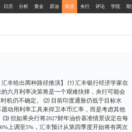
日历
分析
黄金
原油
期货
央行
评论
学院
期
汇丰给出两种路径推演】 ⑴ 汇丰银行经济学家在
来的六月利率决策将是一个艰难抉择，央行可能会
体时机仍不确定。 ⑵ 目前印度通胀仍低于目标水
不愿动用利率工具来捍卫本币汇率，而是考虑其他
⑶ 但如果央行将2027财年油价基准情景设定在每
.6%上调至5%，汇丰预计从第四季度开始将有两次