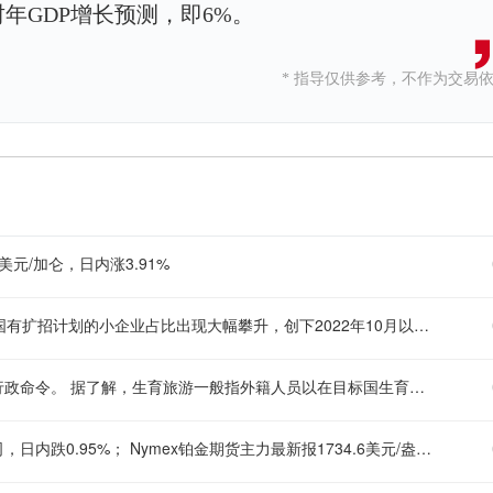
财年GDP增长预测，即6%。
* 指导仅供参考，不作为交易
美元/加仑，日内涨3.91%
美国独立企业联合会（NFIB）公布的最新数据显示，2024年7月美国有扩招计划的小企业占比出现大幅攀升，创下2022年10月以来的最高水平。其中，打算在未来三个月内新增雇员的企业主净占比达到20%，和6月的数据相比提升了9个百分点。 NFIB在周四发布的统计还显示，小企业就业指数上涨了近2个点，达到102.1，小企业群体始终是拉动美国就业增长的核心动力。本周发布的私营领域就业报告也显示，7月美国新增的就业岗位里，超半数都是由小企业贡献的。按照市场预期，周五将要公开的官方就业数据会显示，7月美国私营部门就业人数将环比增加8万人。
市场消息：美国总统特朗普计划于今日签署两项和生育旅游相关的行政命令。 据了解，生育旅游一般指外籍人员以在目标国生育从而让孩子获得该国国籍为主要目的的跨境旅行，相关政策调整通常会对跨境人员流动、移民管理等领域带来相应影响。
现货铂金刚刚突破1720.00美元/盎司关口，最新报1719.90美元/盎司，日内跌0.95%； Nymex铂金期货主力最新报1734.6美元/盎司，日内跌0.70%；