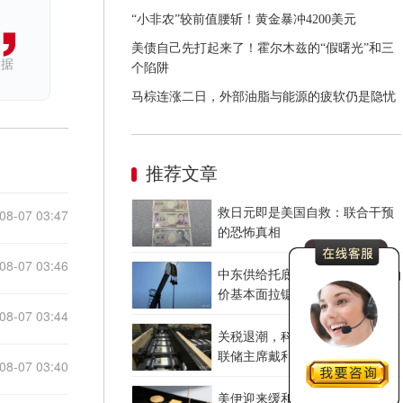
“小非农”较前值腰斩！黄金暴冲4200美元
美债自己先打起来了！霍尔木兹的“假曙光”和三
依据
个陷阱
马棕连涨二日，外部油脂与能源的疲软仍是隐忧
推荐文章
08-07 03:47
救日元即是美国自救：联合干预
的恐怖真相
08-07 03:46
中东供给托底 美国油品紧平衡 油
价基本面拉锯战
08-07 03:44
关税退潮，科技加热——旧金山
联储主席戴利讲话中的美元线索
08-07 03:40
美伊迎来缓和窗口 霍尔木兹临时