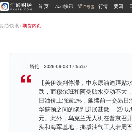
首 页
7x24快讯
行情
要闻
期货快讯
期货内页
塔伦
2026-06-03 17:55:57
【美伊谈判停滞，中东原油迪拜贴水
跌，而穆尔班和阿曼贴水变动不大
日油价上涨逾2%，延续前一交易日
华盛顿之间的谈判进展甚微。 ⑵ 现货
元。此外，乌克兰无人机在普京召
头和海军基地，挪威油气工人若周五