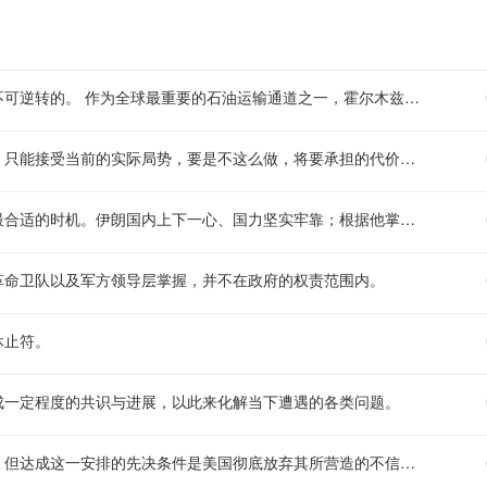
伊朗陆军发言人表示，伊朗在霍尔木兹海峡当前施行的相关机制是不可逆转的。 作为全球最重要的石油运输通道之一，霍尔木兹海峡承担着全球近三分之一的海运石油出口贸易量，其相关局势动向一直受到国际社会的广泛关注。伊朗方面此次对自身在该区域相关机制的表态，也再次凸显了霍尔木兹海峡相关安排对伊朗国家安全、区域航运秩序的重要意义。
伊朗陆军发言人称，在霍尔木兹海峡相关事宜上美国没有其他选择，只能接受当前的实际局势，要是不这么做，将要承担的代价会比其之前已经付出的高出不少。
伊朗总统表示，要是各方商议达成相关协议的话，他觉得现在就是最合适的时机。伊朗国内上下一心、国力坚实牢靠；根据他掌握的情况，在此次战争与冲突当中，伊朗被公认为是获胜方与强势一方。
革命卫队以及军方领导层掌握，并不在政府的权责范围内。
休止符。
成一定程度的共识与进展，以此来化解当下遭遇的各类问题。
伊朗总统明确表态，有坚定意愿将谅解备忘录作为协商对话的基础，但达成这一安排的先决条件是美国彻底放弃其所营造的不信任的氛围。