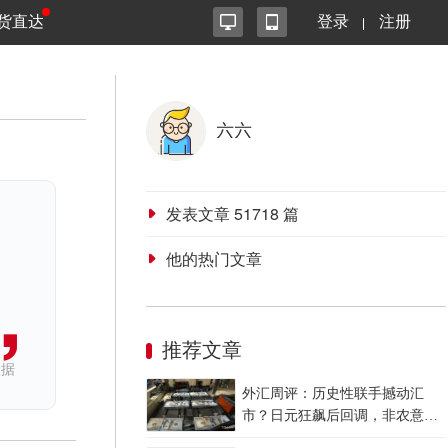
货直达
登录
注册
六六
发表文章
51718
篇
他的热门文章
推荐文章
依据
外汇周评：历史性联手撼动汇
市？日元狂飙后回调，非农意外
爆冷，美元刷新七周低点