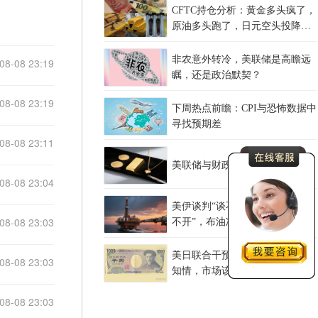
CFTC持仓分析：黄金多头疯了，
原油多头跑了，日元空头投降
了！
非农意外转冷，美联储是高瞻远
08-08 23:19
瞩，还是政治默契？
08-08 23:19
下周热点前瞻：CPI与恐怖数据中
寻找预期差
08-08 23:11
美联储与财政部的通胀债务困局
08-08 23:04
美伊谈判“谈不拢”，红海油轮“绕
08-08 23:03
不开”，布油冲上83美元后何去何
从？
美日联合干预，欧洲央行事后才
08-08 23:03
知情，市场该担心什么？
08-08 23:03