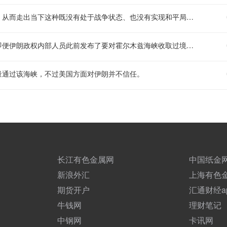
伊朗总统表示，他们每天都在讨论要怎样推动外交渠道的相关工作，从而走出当下这种既没有处于战争状态、也没有实现和平局面的特殊处境。
据市场相关消息，美国副总统万斯透露，伊朗方面已经告知美国，即便伊朗政权内部人员此前发布了要对霍尔木兹海峡收取过境费的相关声明，伊朗也不会实际征收这类费用。
量通过该海峡，不过美国方面对伊朗并不信任。
长江有色金属网
中国纸金
新浪外汇
上海有色
期货开户
汇通财经a
牛钱网
理财笔记
中钢网
卡讯网