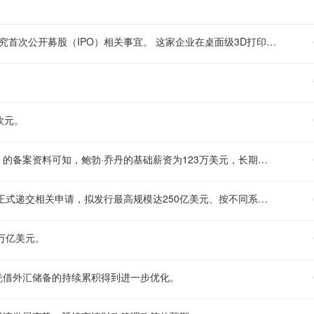
市场消息显示，获软银投资的3D打印机生产企业Formlabs据传正研究首次公开募股（IPO）相关事宜。 这家企业在桌面级3D打印领域拥有较强的技术积累，此前就曾多次传出上市相关的市场传闻，此次如若正式推进IPO，也有望给当前的3D打印行业资本市场带来新的关注度。
欧元。
美国西南航空方面，依据该企业递交给美国证券交易委员会（SEC）的备案资料可知，鲍勃·乔丹的基础薪资为123万美元，长期激励目标倍数设定为1200%，短期激励目标倍数为200%。
据美国证券交易委员会（SEC）公开披露的文件显示， Alphabet已正式递交相关申请，拟发行最高规模达250亿美元、按不同系列划分的中期票据。
3万亿美元。
凭借外汇储备的持续累积得到进一步优化。