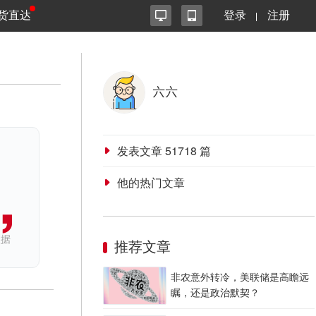
货直达
登录
注册
六六
发表文章
51718
篇
他的热门文章
依据
推荐文章
非农意外转冷，美联储是高瞻远
瞩，还是政治默契？