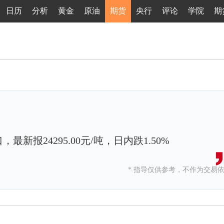
日历
分析
黄金
原油
期货
央行
评论
学院
期
，最新报24295.00元/吨，日内跌1.50%
* 指导仅供参考，不作为交易