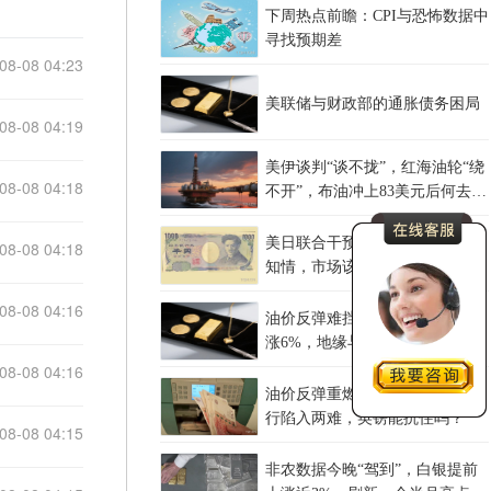
下周热点前瞻：CPI与恐怖数据中
寻找预期差
08-08 04:23
美联储与财政部的通胀债务困局
08-08 04:19
美伊谈判“谈不拢”，红海油轮“绕
08-08 04:18
不开”，布油冲上83美元后何去何
从？
美日联合干预，欧洲央行事后才
08-08 04:18
知情，市场该担心什么？
08-08 04:16
油价反弹难挡金价强势 黄金单周
涨6%，地缘与利率降温双重赋能
08-08 04:16
油价反弹重燃滞胀恐慌，英国央
行陷入两难，英镑能抗住吗？
08-08 04:15
非农数据今晚“驾到”，白银提前