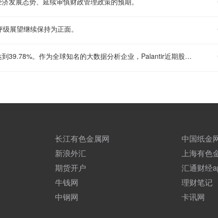
经济发展态势、延续审慎财政管理政策的预期。
评级展望继续保持为正面。
Palantir股价收盘上涨10.32%，报每股172.01美元，整周累计涨幅达到39.78%。作为全球知名的大数据分析企业，Palantir近期股价表现亮眼，此番周度近40%的涨幅也反映出市场对其业务发展前景的乐观预期。
长江有色金属网
中国纸金
新浪外汇
上海有色
期货开户
汇通财经a
牛钱网
理财笔记
中钢网
卡讯网