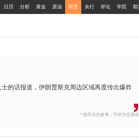
日历
分析
黄金
原油
期货
央行
评论
学院
期
人士的话报道，伊朗贾斯克周边区域再度传出爆炸
* 指导仅供参考，不作为交易