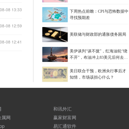
08-08 13:33
下周热点前瞻：CPI与恐怖数据中
寻找预期差
08-08 12:59
美联储与财政部的通胀债务困局
08-08 12:41
美伊谈判“谈不拢”，红海油轮“绕
不开”，布油冲上83美元后何去何
从？
美日联合干预，欧洲央行事后才
知情，市场该担心什么？
网
和讯外汇
金属网
赢家财富网
pp
易汇通软件