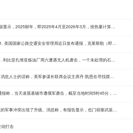
【日本食品自给率跌至历史新低】 日本农林水产省8月7日公布的数据显示，2025财年，即2025年4月至2026年3月，按热量计算的日本食品自给率下降1个百分点至37%，为历史最低水平。日本食品自给率是指国内生产的食品占国内食品总供给的比例。日本农林水产省表示，大米消费减少是食品自给率下降的重要原因。日本大米消费长期以来主要依靠本国供应，是日本食品自给率的重要支撑。米价上涨导致居民大米消费减少，国产大米提供的热量随之减少，显著拉低日本整体食品自给率。（央视）
【美国监管机构通报：克莱斯勒因安全带故障召回逾1400辆汽车】 1. 美国国家公路交通安全管理局近日发布通报，克莱斯勒（即FCA美国有限责任公司）正对部分美国市场车型实施召回。 2. 此次召回共涉及1458辆汽车，召回范围内车辆的安全带存在无法正常回缩的缺陷。 3. 该故障可能导致安全带无法按设计要求有效约束乘员，从而在碰撞等情况下增加乘员受伤的风险
【利比亚扎维亚炼油厂遭无人机袭击，石脑油罐泄漏已得到控制】 1. 利比亚扎维亚炼油厂周六遭遇无人机袭击，一个未处理的石脑油储罐被击中后发生泄漏。 2. 据炼油厂方面消息，泄漏情况目前已得到控制，有关部门正在对事件进行进一步调查和评估
【消息人士：美军高层寻找摆脱伊朗战事的途径】 美国方面7日援引消息人士的话称，美军参谋长联席会议主席丹·凯恩在寻找摆脱伊朗战事的途径。消息称，三位知情人士透露，过去几周，美军参谋长联席会议主席丹·凯恩私下向特朗普的其他高级顾问明确表示，美国需要找到一条摆脱伊朗战事的途径，因为摆在桌面上的军事选项可能会适得其反，而且仅靠空中力量不太可能实现特朗普的目标。消息人士透露，丹·凯恩曾与其他政府要员，包括副总统万斯、国务卿鲁比奥和中央情报局局长拉特克利夫讨论过升级冲突的军事选项，并提出了寻求结束战事的途径。丹·凯恩最近还与几位理念相近的特朗普顾问私下会面，确保他们在与总统会晤前达成共识。此外，消息还提到，丹·凯恩在近期与特朗普的会晤中，对美国日益减少的军火储备表示担忧，双方还讨论了升级冲突的潜在选项。（央视）
【乌称基辅等地遭袭 已有多人死伤】 乌克兰基辅市军政管理局8日通报称，当天凌晨基辅市遭俄军袭击，截至当地时间5时45分，袭击已造成4人受伤，基辅市两个地区发生火灾，相关部门正在开展救援工作。此外，乌克兰基辅州军政管理局通报称，当天基辅州遭俄军无人机袭击，截至目前已造成3人死亡，另有3人受伤。目前俄罗斯方面对此暂无回应。（央视）
【也门西部地区军事冲突升级】 据伊朗方面8日消息，也门西部地区的军事冲突出现了升级。消息称，有报告显示，也门胡塞武装与所谓沙特支持的“雇佣兵”在也门西部荷台达省豪亥地区的北部区域发生激烈冲突。（央视）
发动打击