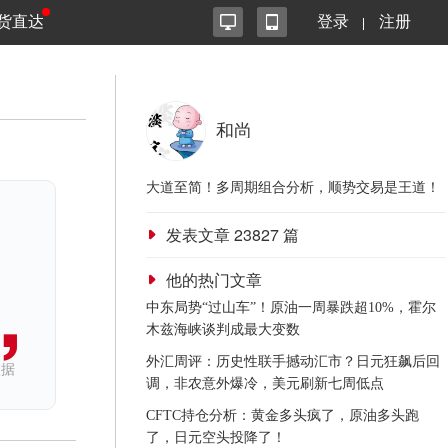
货直达
登录
注册
和尚
大道至简！多周期组合分析，顺势交易是王道！
发表文章
23827
篇
他的热门文章
中东局势“过山车”！原油一周暴跌超10%，霍尔
木兹海峡谈判成最大变数
外汇周评：历史性联手撼动汇市？日元狂飙后回
依据
调，非农意外爆冷，美元刷新七周低点
CFTC持仓分析：黄金多头疯了，原油多头跑
了，日元空头投降了！