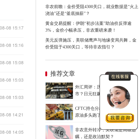
非农前瞻：金价受阻4300关口，就业数据是“火上
浇油”还是“釜底抽薪”？
黄金交易提醒：伊朗“初步法案”助油价反弹逾
08-08 15:17
3%，金价小幅承压，非农重磅来袭！
美元反弹施压，美联储鹰声与地缘变局共舞，金
08-08 15:16
价受阻于4300关口，等待非农指引？
08-08 15:08
推荐文章
08-08 15:03
外汇周评：历史性联手撼动汇
市？日元狂飙后回调，非农意外
08-08 15:03
爆冷，美元刷新七周低点
CFTC持仓分析：黄金多头疯了，
08-08 14:21
原油多头跑了，日元空头投降
了！
非农意外转冷，美联储是高瞻远
08-08 14:05
瞩，还是政治默契？