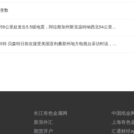
大变数
据美国地质调查局（USGS）通报，阿拉斯加州斯克温特纳西北偏西59公里处发生5.5级地震，阿拉斯加州斯克温特纳西北54公里处发生5.6级地震
【贝森特称霍尔木兹海峡将逐步失去战略重要性】 美国财政部长斯科特·贝森特日前在接受美国亚利桑那州地方电视台采访时说，随着地缘政治局势变化，今后越来越多能源运输将绕过霍尔木兹海峡。他认为，霍尔木兹海峡将逐步失去战略重要性。当地媒体报道，贝森特在采访中说，鉴于伊朗试图控制霍尔木兹海峡这条咽喉要道，海峡将无法回到过去的状态。他声称，在接下来两年时间里，海峡将变成一片普通水域，逐步变得不再那么重要。贝森特说，经由霍尔木兹海峡运输的能源中，有超过50%甚至70%今后将逐步改由地下管道输送。 贝森特此前曾多次表达类似观点，即霍尔木兹海峡作为全球能源咽喉的地位被削弱。在贝森特看来，沙特阿拉伯、阿联酋等国现有输油管道的扩建与改建，以及绕过海峡的地下和陆路管网升级，会在很大程度上替代以往通过油轮穿越海峡的运输方式。 （新华社）
长江有色金属网
中国纸金
新浪外汇
上海有色
期货开户
汇通财经a