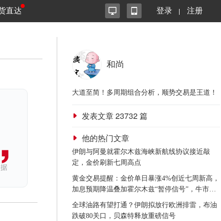
货直达
登录
注册
和尚
大道至简！多周期组合分析，顺势交易是王道！
发表文章
23732
篇
他的热门文章
伊朗与阿曼就霍尔木兹海峡新航线协议接近敲
定，金价刷新七周高点
依据
黄金交易提醒：金价单日暴涨4%创近七周新高，
加息预期降温叠加霍尔木兹“暂停信号”，牛市重
启了？
全球油路有望打通？伊朗拟放行欧洲排雷，布油
跌破80关口，贝森特释放重磅信号