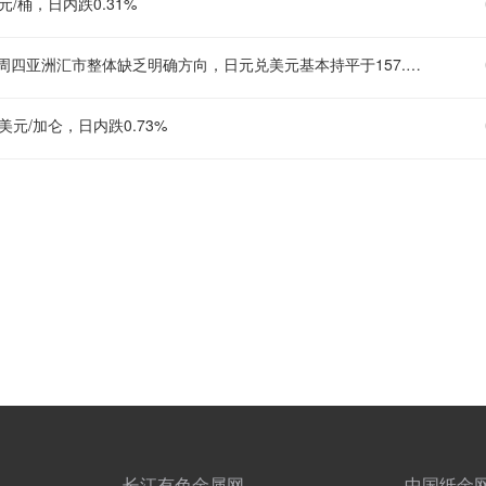
元/桶，日内跌0.31%
【日元苦守干预涨幅，美元徘徊六周低点，关注美国就业数据】 1. 周四亚洲汇市整体缺乏明确方向，日元兑美元基本持平于157.70附近，守住上周日美联合干预带来的大部分涨幅。美元兑日元已从周一触及的155.20三个月低点有所反弹，但仍远低于上月创下的164附近的数十年低点。 2. 美元指数基本持稳于99.70附近，徘徊在六周低点附近，市场正在评估伊朗与阿曼拟议协议能否为结束美伊战争铺平道路。媒体报道称，该协议可能赋予伊朗对经霍尔木兹海峡驶入海湾船只的控制权，但美国方面尚未就此置评，且官员此前一再强调不会接受伊朗控制这条全球最重要的能源运输通道。 3. 油价周四窄幅震荡，布伦特原油报每桶79.39美元，接近6月美伊签署临时和平协议时的水平。澳洲国民银行外汇策略主管表示，市场目前基本处于观望状态，等待协议能否最终达成。 4. 日本央行6月会议纪要显示，决策者仍在讨论日益加剧的物价风险，可能需要进一步加息，强化了最早于9月再次加息的理由。不过，调查显示近95%的受访者认为，仅靠汇率干预无法可持续遏制日元贬值，日本央行必须加息才能产生持久影响。 5. 市场焦点同时转向周五公布的美国7月非农就业报告。调查预计7月将增加8万个就业岗位，失业率维持在4.2%。 6. 美联储理事库克表示，她对上调短期利率以应对“过高”通胀持开放态度。美国旧金山联储主席戴利表示，她“完全支持”美联储上周维持利率不变的决定，并强调在9月政策会议前，央行需要收集更多数据，以判断当前通胀究竟是由供给面冲击引发的暂时现象，还是更持久的价格上升趋势正在形成
美元/加仑，日内跌0.73%
长江有色金属网
中国纸金