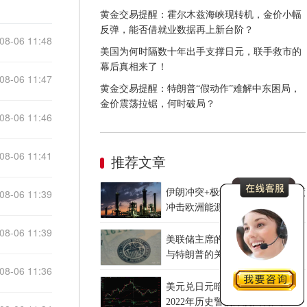
黄金交易提醒：霍尔木兹海峡现转机，金价小幅
反弹，能否借就业数据再上新台阶？
08-06 11:48
美国为何时隔数十年出手支撑日元，联手救市的
幕后真相来了！
08-06 11:47
黄金交易提醒：特朗普“假动作”难解中东困局，
金价震荡拉锯，何时破局？
08-06 11:46
08-06 11:41
推荐文章
08-06 11:39
伊朗冲突+极端高温干旱，全维度
冲击欧洲能源系统
08-06 11:39
美联储主席的“热线电话”：沃什
与特朗普的关系是一张信任票还
08-06 11:36
是一枚隐患？
美元兑日元暗藏天花板，复盘
2022年历史警惕深度回调风险