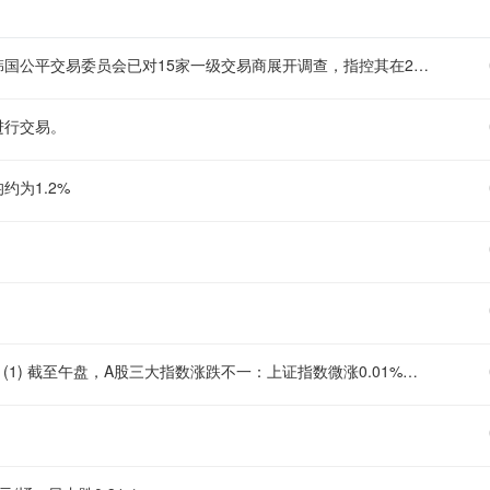
【韩国公平交易委员会调查15家机构涉嫌串通操纵国债拍卖】 (1) 韩国公平交易委员会已对15家一级交易商展开调查，指控其在2020年1月至2023年6月期间的国债拍卖中串通并交换信息，涉及约76.2万亿韩元的投标金额。审查员已向委员会提交审查报告，建议采取纠正措施、罚款及刑事移送。 (2) 委员会将审查是否存在违法行为，如确认违法，将在审议后决定制裁级别。目前案件处于审查员建议阶段，最终裁决尚未作出。 (3) 被调查的机构包括教保证券、大信证券、Meritz证券、未来资产证券、三星证券、新韩证券、NH证券、KB证券、韩国投资证券、Kiwoom证券，以及KB国民证券、农协证券、韩国产业银行、韩亚银行和韩国开发银行。
进行交易。
为1.2%
【A股早盘涨跌分化，贵金属电子化学品领涨，教育汽车整车回调】 (1) 截至午盘，A股三大指数涨跌不一：上证指数微涨0.01%，深证成指跌0.52%，创业板指跌0.67%；北证50跌0.38%，科创50跌0.16%。全市场成交额17651亿元，较上日放量626亿元，超3700只个股下跌。 (2) 板块方面，电子化学品、贵金属、煤炭开采加工、元件、通信设备涨幅居前。贵金属高开低走，招金黄金涨超5%；电子化学品低开高走，江化微涨停，中巨芯盘中触及20cm涨停；煤炭震荡走高，昊华能源涨停。 (3) 教育、汽车整车、电力、证券、港口航运跌幅居前。教育板块集体回调，凯文教育、中公教育领跌；汽车整车持续走低，北汽蓝谷、众泰汽车、江淮汽车跌幅居前。