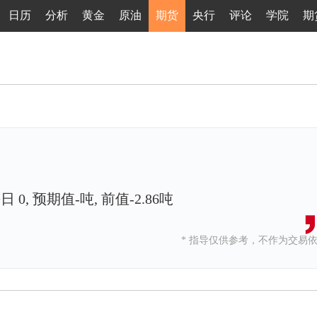
日历
分析
黄金
原油
期货
央行
评论
学院
期
0, 预期值-吨, 前值-2.86吨
* 指导仅供参考，不作为交易