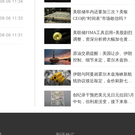
08-06 11:34
美联储年内还要加三次？美银
08-06 11:33
CEO的“时间表”市场敢信吗？
美联储FIMA工具启用+美股剧烈
08-06 11:31
调整，资深分析师大幅加仓黄金
但判断今年难创新高
原油交易提醒：美国让步、伊朗
控制、细节未定，霍尔木兹协议
卡在哪？
伊朗与阿曼就霍尔木兹海峡新航
线协议接近敲定，金价刷新七周
高点
创纪录干预把美元兑日元拉回5月
中旬，但利差没变，接下来靠什
么？
网
和讯外汇