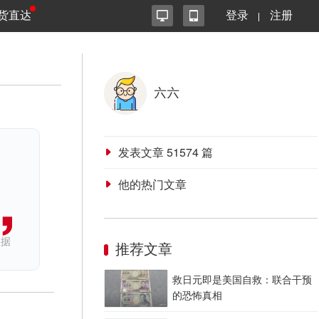
货直达
登录
注册
六六
发表文章
51574
篇
他的热门文章
依据
推荐文章
救日元即是美国自救：联合干预
的恐怖真相