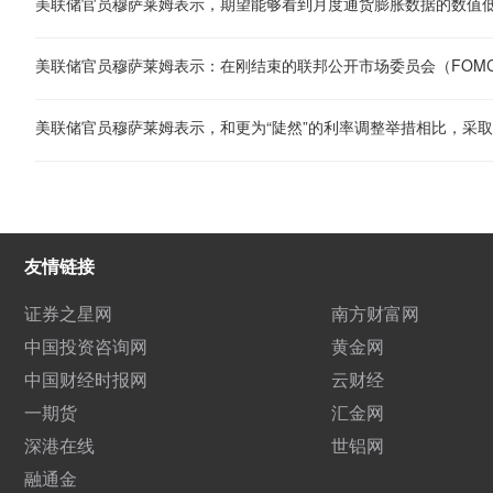
美联储官员穆萨莱姆表示，和更为“陡然”的利率调整举措相比，采
友情链接
证券之星网
南方财富网
中国投资咨询网
黄金网
中国财经时报网
云财经
一期货
汇金网
深港在线
世铝网
融通金