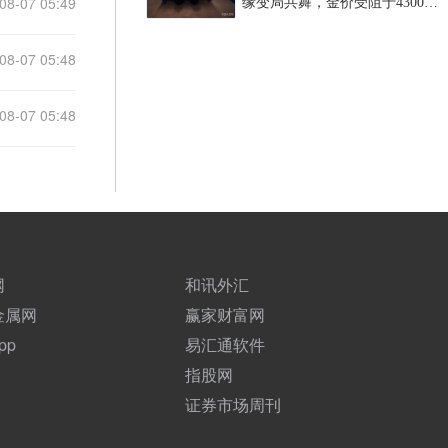
08-07 05:49
缘变局共舞，金价受阻于4300关
口，等待非农指引？
08-07 05:48
08-07 05:48
网
和讯外汇
金属网
赢家财富网
pp
易汇通软件
指股网
证券市场周刊