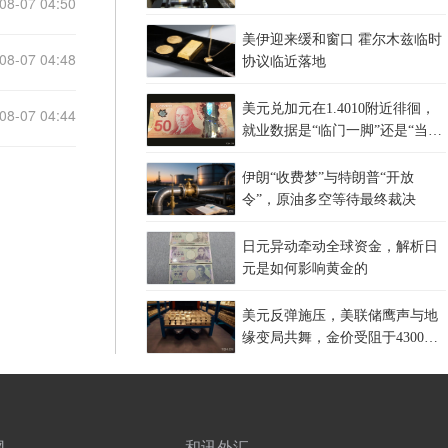
08-07 04:50
美伊迎来缓和窗口 霍尔木兹临时
08-07 04:48
协议临近落地
美元兑加元在1.4010附近徘徊，
08-07 04:44
就业数据是“临门一脚”还是“当头
一棒”？
伊朗“收费梦”与特朗普“开放
令”，原油多空等待最终裁决
日元异动牵动全球资金，解析日
元是如何影响黄金的
美元反弹施压，美联储鹰声与地
缘变局共舞，金价受阻于4300关
口，等待非农指引？
网
和讯外汇