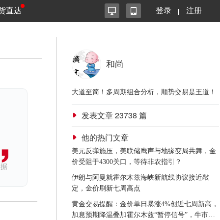
货直达
登录
注册
和尚
大道至简！多周期组合分析，顺势交易是王道！
发表文章
23738
篇
他的热门文章
美元反弹施压，美联储鹰声与地缘变局共舞，金
价受阻于4300关口，等待非农指引？
依据
伊朗与阿曼就霍尔木兹海峡新航线协议接近敲
定，金价刷新七周高点
黄金交易提醒：金价单日暴涨4%创近七周新高，
加息预期降温叠加霍尔木兹“暂停信号”，牛市重