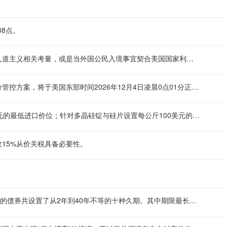
38点。
美国白宫就生育旅游相关禁令作出说明：国土安全部部长能够基于人道主义相关考量，或是当外国公民入境事宜契合美国国家利益的情况下，批准豁免。凡是被核实存在以生育旅游为目的入境美国企图的人员，将会被采取永久禁止入境的处罚措施。
美国白宫方面公布，针对多晶硅及相关下游衍生产品的进口最低限价管控方案，将于美国东部时间2026年12月4日凌晨0点01分正式开始实施。 该限价政策落地后，相关品类的进口货物在通关环节将按照新的定价标准执行审核，相关进口企业需提前做好定价合规核查、报关材料准备等工作，以应对政策调整带来的通关流程变化。
美国白宫公布相关进口价格限定标准：针对多晶硅设置每公斤21美元的最低进口价位；针对多晶硅锭与硅片设置每公斤100美元的最低进口价位；针对太阳能电池设置每瓦0.22美元的最低进口价位；针对太阳能组件设置每瓦0.38美元的最低进口价位。 该类进口限价措施属于美国针对光伏相关产品的贸易调控手段，后续或会对相关光伏产品的进出口贸易流向、相关产业链的成本核算以及市场布局产生相应影响。
15%从价关税具备必要性。
谷歌母公司Alphabet推出规模达250亿美元的投资级债券，本次发行的债券共设置了从2年到40年不等的十种久期。其中期限最长的公司债最终定价，较同期限可比美国国债的收益率高出1.3个百分点，而最初沟通阶段讨论的溢价幅度为1.55个百分点。 本次发债是Alphabet在当前低利率市场环境下的低成本融资动作，作为全球顶尖的科技巨头，其投资级的信用资质也获得了市场投资者的广泛认可，最终实际发行溢价低于初始讨论区间，也体现出市场对该批债券的认购热情较高。