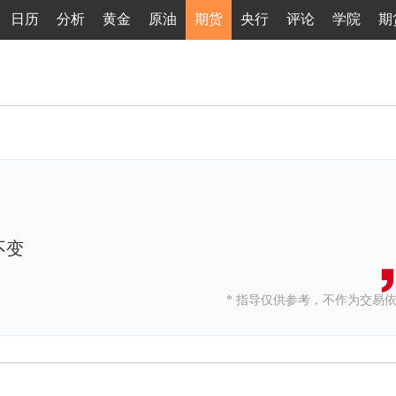
日历
分析
黄金
原油
期货
央行
评论
学院
期
不变
* 指导仅供参考，不作为交易