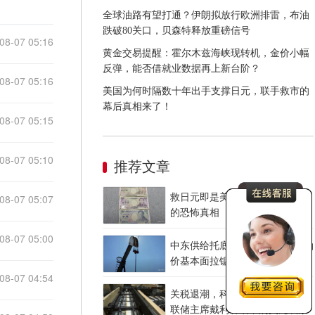
启了？
全球油路有望打通？伊朗拟放行欧洲排雷，布油
跌破80关口，贝森特释放重磅信号
08-07 05:16
黄金交易提醒：霍尔木兹海峡现转机，金价小幅
反弹，能否借就业数据再上新台阶？
08-07 05:16
美国为何时隔数十年出手支撑日元，联手救市的
幕后真相来了！
08-07 05:15
08-07 05:10
推荐文章
08-07 05:07
救日元即是美国自救：联合干预
的恐怖真相
08-07 05:00
中东供给托底 美国油品紧平衡 油
价基本面拉锯战
08-07 04:54
关税退潮，科技加热——旧金山
联储主席戴利讲话中的美元线索