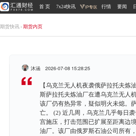
首 页
7x24快讯
行情
要闻
期货快讯
期货内页
沐涵
2026-07-08 15:28:25
【乌克兰无人机夜袭俄萨拉托夫炼油厂
斯萨拉托夫炼油厂在遭乌克兰无人机
该厂仍有热异常，疑似明火未熄。
亡。 (2) 近几周，乌克兰几乎每
宫施压，打击范围已扩展至距离边
油厂。该厂由俄罗斯石油公司所有，