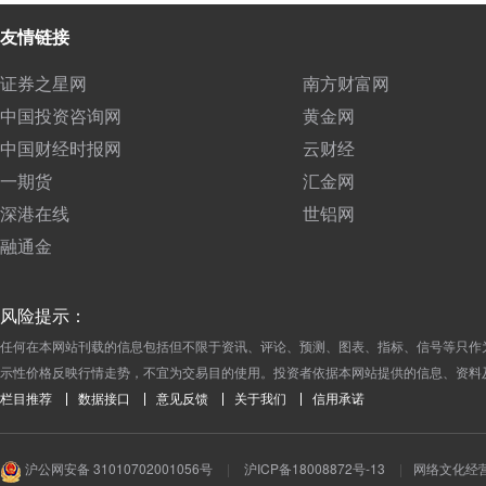
友情链接
证券之星网
南方财富网
中国投资咨询网
黄金网
中国财经时报网
云财经
一期货
汇金网
深港在线
世铝网
融通金
风险提示：
任何在本网站刊载的信息包括但不限于资讯、评论、预测、图表、指标、信号等只作
示性价格反映行情走势，不宜为交易目的使用。投资者依据本网站提供的信息、资料
栏目推荐
数据接口
意见反馈
关于我们
信用承诺
沪公网安备 31010702001056号
|
沪ICP备18008872号-13
|
网络文化经营许