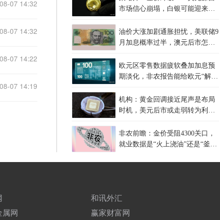
08-07 14:32
市场信心崩塌，白银可能迎来更
大涨幅
08-07 14:32
油价大涨加剧通胀担忧，美联储9
月加息概率过半，澳元后市怎么
走？
08-07 14:22
欧元区零售数据疲软叠加加息预
期淡化，非农报告能给欧元“解
08-07 14:19
围”吗？
机构：黄金回调接近尾声是布局
时机，美元后市或走弱转为利多
因素
非农前瞻：金价受阻4300关口，
就业数据是“火上浇油”还是“釜底
抽薪”？
网
和讯外汇
金属网
赢家财富网