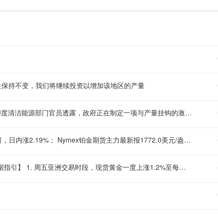
要性保持不变，我们将继续投资以增加该地区的产量
【印度拟推多晶硅制造激励计划，加速太阳能供应链本土化】 (1) 印度清洁能源部门官员透露，政府正在制定一项与产量挂钩的激励计划，旨在促进国内多晶硅生产。 (2) 该计划是印度推动制造业向太阳能供应链上游延伸的一部分，旨在降低进口依赖并支撑其到2030年实现500吉瓦非化石燃料发电能力的目标。新计划预计覆盖超过10吉瓦的产能，但具体财政激励规模尚未披露。 (3) 印度正着力打造涵盖组件、电池、晶圆、锭材和多晶硅的全产业链制造生态系统。目前印度已建成超200吉瓦的太阳能板产能和超32吉瓦的电池产能，预计未来一年还将新增约100吉瓦的电池产能。
现货铂金刚刚突破1760.00美元/盎司关口，最新报1760.40美元/盎司，日内涨2.19%； Nymex铂金期货主力最新报1772.0美元/盎司，日内涨1.96%；
【金价再度逼近4300关口，本周有望创一月以来最佳，关注非农数据指引】 1. 周五亚洲交易时段，现货黄金一度上涨1.2%至每盎司4291美元，逼近周三创下的一个半月高点4303.9美元。本周迄今金价累计上涨近6%，有望录得自1月以来的最大单周涨幅。 2. 地缘政治方面信号混杂。美国总统特朗普表示相信与伊朗的战争“很快结束”，但沙特官员警告伊拉克民兵与也门胡塞武装正协调对沙特发动袭击，增加了地区冲突扩大的风险。同时，伊朗正在审查一项霍尔木兹海峡管理框架协议，拟禁止美国、以色列及敌对船只通行，削弱了外交解决冲突的希望。胡塞武装声称对亚丁湾一艘沙特油轮发动袭击，重新引发能源供应担忧，支撑油价并加剧通胀预期。 3. 这可能迫使全球央行维持鹰派立场，从而压制无息资产黄金。据芝商所FedWatch工具，市场定价美联储年底前加息的概率仍超过80%，为美元提供支撑，限制了金价的上行空间。 4. 市场焦点正转向今日公布的美国7月非农就业报告。华侨银行分析师指出，短期动能有所改善，但即将公布的就业数据将是检验收益率、美元走势及金价突破能否持续的关键。技术面上，阻力位于4333美元和4393美元，支撑位于4160美元和4077美元，短期偏向建设性，但可持续性将取决于美国数据表现