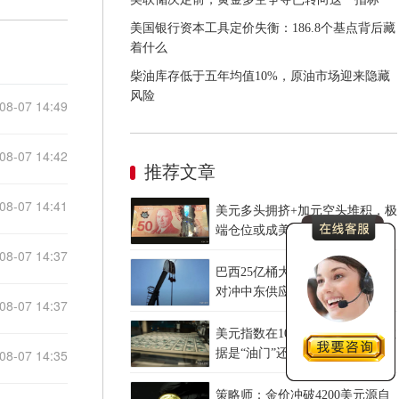
美国银行资本工具定价失衡：186.8个基点背后藏
着什么
柴油库存低于五年均值10%，原油市场迎来隐藏
风险
08-07 14:49
08-07 14:42
推荐文章
08-07 14:41
美元多头拥挤+加元空头堆积，极
端仓位或成美加汇率反向波动源
头
08-07 14:37
巴西25亿桶大油田开发，可部分
对冲中东供应冲击缓解油价上行
08-07 14:37
压力
美元指数在100关口徘徊，非农数
08-07 14:35
据是“油门”还是“刹车”？
策略师：金价冲破4200美元源自