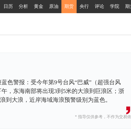
日历
分析
黄金
原油
期货
央行
评论
学院
期
浪蓝色警报：受今年第9号台风“巴威”（超强台风
下午，东海南部将出现3到5米的大浪到巨浪区；浙
的中浪到大浪，近岸海域海浪预警级别为蓝色。
* 指导仅供参考，不作为交易