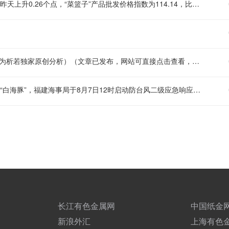
据农业农村部监测，8月7日“农产品批发价格200指数”为113.92，比昨天上升0.26个点，“菜篮子”产品批发价格指数为114.14，比昨天上升0.31个点。
【VIP精选文章提醒】推析图：非农前后，黄金重要价格分析（本文为析若独家原创分析）（文章已发布，网站可直接点击查看，APP需到VIP专区查看）
【福建启动防台风二级应急响应 沿海19条航线停航】 为了防御台风“白海豚”，福建海事局于8月7日12时启动防台风二级应急响应。福建海事局以宁德、福州海域为防御重点，以平潭、莆田作为外围防御区域，对客渡运航线、海上施工作业项目、港口码头等实施“关停撤转”“一船一策”落实到位。目前，福建沿海115个水工项目全部停工，290艘施工船全部进入安全水域避风。泉州市以北19条客渡运航线已停航，其中两马、黄马两条两岸“小三通”客运航线停航。（央视新闻）
长江有色金属网
中国纸金
新浪外汇
上海有色