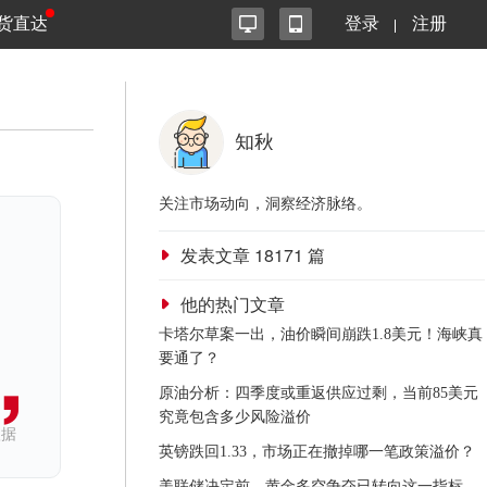
货直达
登录
注册
知秋
关注市场动向，洞察经济脉络。
发表文章
18171
篇
他的热门文章
卡塔尔草案一出，油价瞬间崩跌1.8美元！海峡真
要通了？
原油分析：四季度或重返供应过剩，当前85美元
究竟包含多少风险溢价
依据
英镑跌回1.33，市场正在撤掉哪一笔政策溢价？
美联储决定前，黄金多空争夺已转向这一指标