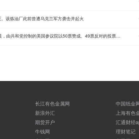
灭。该炼油厂此前曾遭乌克兰军方袭击并起火
【美国参议院投票确认托德·布兰奇担任司法部长】 当地时间8日凌晨，由共和党控制的美国参议院以50票赞成、49票反对的投票结果，确认托德·布兰奇担任司法部长。当地时间6月8日，美国白宫表示，总统特朗普向美国参议院提交托德·布兰奇出任司法部长的提名。特朗普4月2日宣布，帕姆·邦迪不再担任司法部长，由副部长布兰奇代理
长江有色金属网
中国纸金
新浪外汇
上海有色
期货开户
汇通财经a
牛钱网
理财笔记