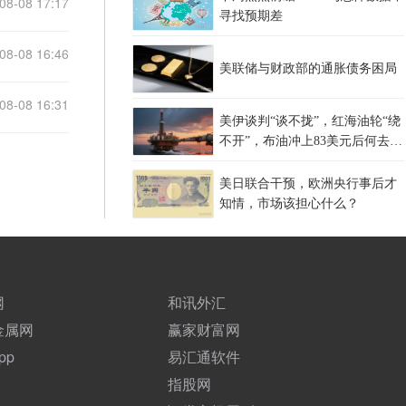
08-08 17:17
寻找预期差
08-08 16:46
美联储与财政部的通胀债务困局
08-08 16:31
美伊谈判“谈不拢”，红海油轮“绕
不开”，布油冲上83美元后何去何
从？
美日联合干预，欧洲央行事后才
知情，市场该担心什么？
网
和讯外汇
金属网
赢家财富网
pp
易汇通软件
指股网