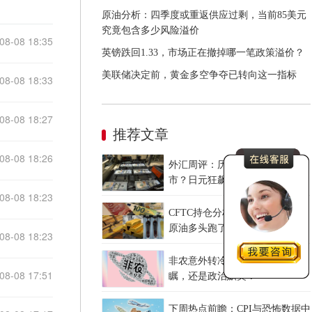
原油分析：四季度或重返供应过剩，当前85美元
究竟包含多少风险溢价
08-08 18:35
英镑跌回1.33，市场正在撤掉哪一笔政策溢价？
美联储决定前，黄金多空争夺已转向这一指标
08-08 18:33
08-08 18:27
推荐文章
08-08 18:26
外汇周评：历史性联手撼动汇
市？日元狂飙后回调，非农意外
08-08 18:23
爆冷，美元刷新七周低点
CFTC持仓分析：黄金多头疯了，
原油多头跑了，日元空头投降
08-08 18:23
了！
非农意外转冷，美联储是高瞻远
08-08 17:51
瞩，还是政治默契？
下周热点前瞻：CPI与恐怖数据中