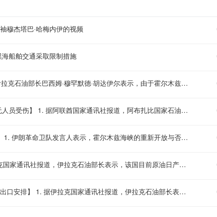
袖穆杰塔巴·哈梅内伊的视频
黑海船舶交通采取限制措施
【霍尔木兹海峡关闭致伊拉克石油出口骤降75%】 当地时间8日，伊拉克石油部长巴西姆·穆罕默德·胡达伊尔表示，由于霍尔木兹海峡关闭，伊拉克石油出口下降了75%。伊拉克正与伊朗就允许其石油出口进行谈判，但相关协调尚未生效。美以伊冲突爆发前，伊拉克每天通过霍尔木兹海峡出口约340万桶石油，冲突爆发后通过该海峡的出口量有所下降。胡达伊尔强调，伊拉克需要“寻找解决方案，以实现石油出口渠道的多元化”。（央视）
【阿布扎比国家石油公司称一艘船只在霍尔木兹海峡遭导弹袭击，无人员受伤】 1. 据阿联酋国家通讯社报道，阿布扎比国家石油公司（ADNOC）一艘船只于周六早晨通过霍尔木兹海峡时遭到导弹袭击。 2. ADNOC表示，目前情况已得到控制，袭击未造成人员受伤
【伊朗革命卫队：霍尔木兹海峡重开取决于美方完全接受伊方条件】 1. 伊朗革命卫队发言人表示，霍尔木兹海峡的重新开放与否，取决于美国是否完全接受伊朗所提出的条件，并强调这与伊朗和阿曼之间的双边谈判无关。 2. 这一表态将海峡通航问题与美伊直接谈判挂钩，暗示即便伊阿之间在航运安排上取得进展，最终开放仍需美方在关键议题上作出实质性让步。目前美方尚未就此作出正式回应
【伊拉克推动新石油管道建设，规划日产能力200万桶】 1. 据伊拉克国家通讯社报道，伊拉克石油部长表示，该国目前原油日产量为270万桶，其中一半用于出口。巴格达正与伊朗就允许伊拉克石油出口的相关安排进行谈判，但协议尚未生效。 2. 石油部长同时披露，计划建设一条从巴士拉至费什哈布尔的石油管道，预计输送能力为每日200万桶，项目总成本估算不超过150亿美元。该管道将包括从哈迪萨到巴尼亚斯的支线、泵站和储存设施
【伊拉克石油部长：日产量270万桶，半数用于出口，正与伊朗谈判出口安排】 1. 据伊拉克国家通讯社报道，伊拉克石油部长表示，该国目前原油日产量为270万桶，其中约一半用于出口。 2. 石油部长还透露，巴格达方面正在与伊朗就允许伊拉克石油出口的相关安排进行谈判，但目前相关协议尚未生效