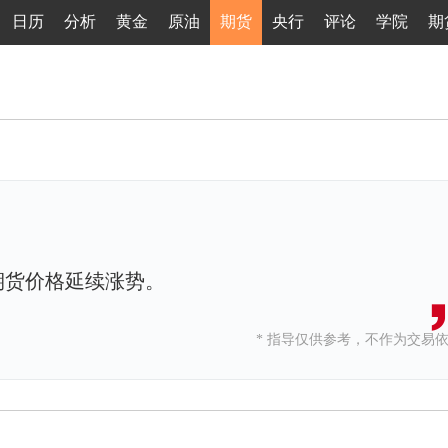
日历
分析
黄金
原油
期货
央行
评论
学院
期
期货价格延续涨势。
* 指导仅供参考，不作为交易