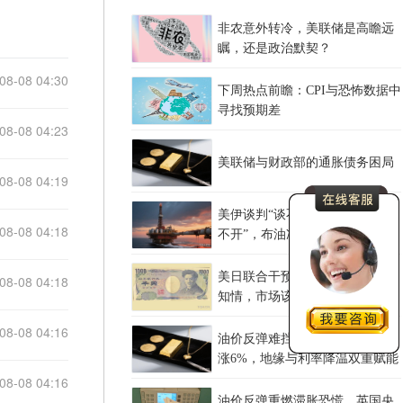
非农意外转冷，美联储是高瞻远
瞩，还是政治默契？
08-08 04:30
下周热点前瞻：CPI与恐怖数据中
寻找预期差
08-08 04:23
美联储与财政部的通胀债务困局
08-08 04:19
美伊谈判“谈不拢”，红海油轮“绕
08-08 04:18
不开”，布油冲上83美元后何去何
从？
美日联合干预，欧洲央行事后才
08-08 04:18
知情，市场该担心什么？
08-08 04:16
油价反弹难挡金价强势 黄金单周
涨6%，地缘与利率降温双重赋能
08-08 04:16
油价反弹重燃滞胀恐慌，英国央