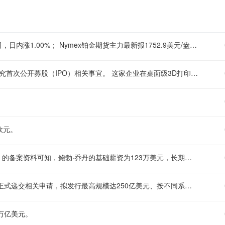
现货铂金刚刚突破1740.00美元/盎司关口，最新报1739.92美元/盎司，日内涨1.00%； Nymex铂金期货主力最新报1752.9美元/盎司，日内涨0.86%；
市场消息显示，获软银投资的3D打印机生产企业Formlabs据传正研究首次公开募股（IPO）相关事宜。 这家企业在桌面级3D打印领域拥有较强的技术积累，此前就曾多次传出上市相关的市场传闻，此次如若正式推进IPO，也有望给当前的3D打印行业资本市场带来新的关注度。
欧元。
美国西南航空方面，依据该企业递交给美国证券交易委员会（SEC）的备案资料可知，鲍勃·乔丹的基础薪资为123万美元，长期激励目标倍数设定为1200%，短期激励目标倍数为200%。
据美国证券交易委员会（SEC）公开披露的文件显示， Alphabet已正式递交相关申请，拟发行最高规模达250亿美元、按不同系列划分的中期票据。
3万亿美元。