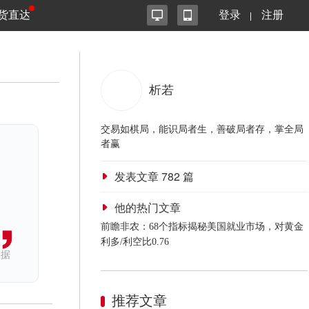
货直达
登录
注册
析若
交易如棋局，能识局者生，善破局者存，掌全局
者赢
发表文章
782
篇
他的热门文章
前瞻非农：68个指标揭秘美国就业市场，对黄金
利多/利空比0.76
依据
推荐文章