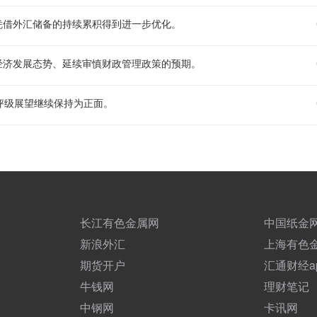
凭借外汇储备的持续累积得到进一步优化。
经济发展态势、延续审慎财政管理政策的预期。
评级展望继续保持为正面。
长江有色金属网
中国纸金
新浪外汇
上海有色
期货开户
汇通财经a
牛钱网
理财笔记
中钢网
卡讯网