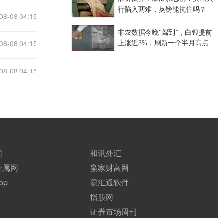
行陷入两难，英镑能抗住吗？
08-08 04:15
非农数据今晚“驾到”，白银提前
08-08 04:15
上涨近3%，刷新一个半月高点
08-08 04:15
网
和讯外汇
金属网
赢家财富网
pp
易汇通软件
指股网
证券市场周刊