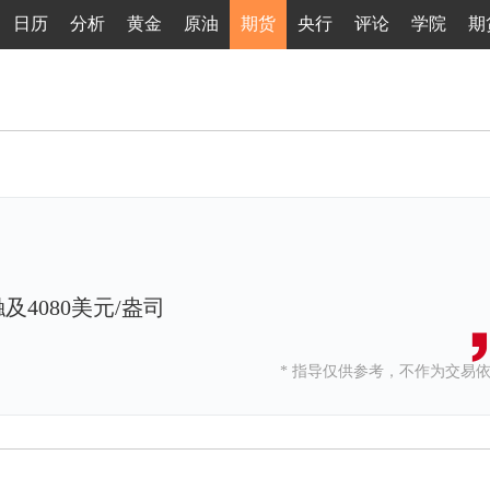
日历
分析
黄金
原油
期货
央行
评论
学院
期
4080美元/盎司
* 指导仅供参考，不作为交易