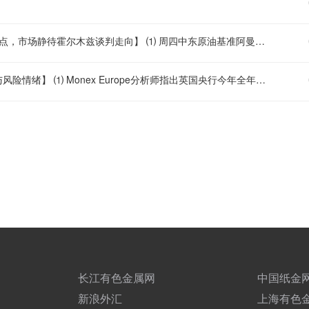
【中东原油基准持稳，沙特下调9月阿拉伯轻质原油官价至逾五年低点，市场静待霍尔木兹谈判走向】 ⑴ 周四中东原油基准阿曼、迪拜及穆尔班现货升水基本持稳，交易商谨慎评估伊朗与阿曼谈判能否恢复霍尔木兹海峡的正常通航，这一不确定性持续制约区域定价的进一步方向性波动。 ⑵ 沙特阿美公布的定价文件显示9月销往亚洲的阿拉伯轻质原油官方售价较阿曼/迪拜均价贴水约每桶2美元，为2020年6月以来最低水平，前月为贴水约1.5美元且当时降幅为二十余年来最大。 ⑶ 现货交易方面，印度斯坦石油公司通过招标采购约200万桶西非原油用于维萨卡炼厂，包括各约100万桶的尼日利亚Forcados和Bonga级原油，韩国SK能源购入约200万桶美国WTI原油用于11月交付，日本出光兴产亦从贸易商维多采购了WTI原油。 ⑷ 现金交割方面，迪拜现货对掉期的升水收窄约每桶0.22美元至约6.63美元，反映即期市场供需博弈仍在延续。 ⑸ 后续关注霍尔木兹协议最终能否落地对中东现货溢价的实际冲击，以及沙特官价大幅下调后亚洲买家采购节奏与区域价差结构的联动变化。
【英央行按兵不动预期压制英镑，非农数据前汇率走势受制于美元与风险情绪】 ⑴ Monex Europe分析师指出英国央行今年全年维持利率不变的前景仍是英镑持续承压的重要来源，基础经济活动的疲软可能使央行在年底前将利率保持在约3.75%，这一政策路径将对英镑形成结构性压制。 ⑵ 分析师进一步表示在周五美国非农就业报告公布前，英镑走势将继续受制于美元表现以及更广泛的市场风险偏好，缺乏来自本国货币政策支撑的英镑在外部变量面前显得较为被动。 ⑶ 英国央行相较其他主要央行的政策立场差异是当前汇率定价的关键变量，若美国就业数据超预期强劲可能进一步推升美元并施压英镑，反之则可能为英镑提供短线喘息机会。 ⑷ 后续关注英国经济数据对央行政策预期的修正作用以及美国非农报告对美元方向的指引，英镑短期走势料将围绕上述外部变量波动。
长江有色金属网
中国纸金
新浪外汇
上海有色