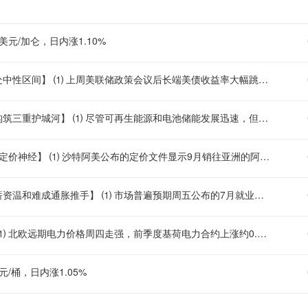
美元/加仑，日内涨1.10%
【景顺反驳美联储落后于曲线观点，中性利率估算显示当前政策已处中性区间】 ⑴ 上周美联储政策会议后长端美债收益率大幅跳升，市场担忧央行落后于曲线、难以遏制通胀，但景顺全球市场策略师保罗·杰克逊指出，要得出美联储落后于曲线的结论，需认为美国中性利率高于联邦公开市场委员会所暗示的水平。 ⑵ 美联储自身对中性利率的估算约为3.1%，意味着当前3.5%至3.75%的政策利率区间已处于限制性水平，杰克逊认为中性利率实际落在3.5%至4%的范围内，据此判断当前政策已接近中性。 ⑶ 另一种落后于曲线的可能性在于通胀持续高于目标且呈上行趋势，但杰克逊指出美联储主席沃什偏好的截尾均值PCE指标已接近约2.2%，更靠近目标水平。 ⑷ 总体而言多数国家通胀仍高于目标但未呈现趋势性方向，后续关注通胀数据的持续性演变以及美联储对中性利率评估的进一步校准。
【天然气在美电力系统中难以退场：本土资源、管道网络与灵活性构筑三重护城河】 ⑴ 尽管可再生能源和电池储能发展迅速，但美国电力需求的加速增长——由数据中心、电气化和制造业回流驱动——使天然气凭借丰富的本土资源、庞大的存量基础设施和无可匹敌的运行灵活性，在电网架构中仍占据不可替代的核心地位。 ⑵ 页岩革命使美国从预期的天然气进口国转变为全球最大生产国，二叠纪、阿巴拉契亚等产区拥有数百兆立方英尺的可采资源基础，产量持续处于创纪录水平，这一资源禀赋为发电提供了成本相对低廉且供应稳定的本土燃料保障。 ⑶ 数十年建成的管道网络、储存设施和燃气电厂代表着数万亿美元的累计投资，替代这套系统所需的输电线路和调峰电源建设将耗费巨大且耗时漫长，存量资产的规模效应对天然气的持续使用构成强大的经济惯性支撑。 ⑷ 燃气电厂能够在光伏出力下降的傍晚快速爬坡，在极端天气和意外供应中断时充当电网缓冲器，电池储能虽快速扩张但多日备用仍成本高昂，间歇性可再生能源占比越高，对灵活调峰资源的需求就越强烈，两者实为互补关系而非直接竞争。 ⑸ 核电建设周期长、输电项目审批耗时、煤电机组老化且供应链受限，而燃气电厂技术成熟、供应链完善且建设成本相对较低，在面临即时可靠性压力的背景下，天然气发电的经济性和可部署性优势仍然突出。 ⑹ 天然气在发电结构中的份额可能下降，但凭借本土供应、基础设施、经济性和灵活性的组合，仍将在美国未来电网中扮演基础性角色，可靠性要求的不可妥协性是其长期地位的最坚实保障。
【沙特下调9月亚洲官价至逾五年最低，霍尔木兹谈判牵动区域原油定价神经】 ⑴ 沙特阿美公布的定价文件显示9月销往亚洲的阿拉伯轻质原油官方售价较阿曼/迪拜均价贴水约每桶2美元，为2020年6月以来最低水平，上月为贴水约1.5美元且当时降幅为二十余年来最大。 ⑵ 市场参与者同步密切关注伊朗与阿曼本周的谈判进展以寻找霍尔木兹海峡可能重新开放的迹象，布伦特原油期货已回落至6月中旬美伊达成临时协议时的水平附近。 ⑶ 9月阿拉伯中质和重质原油官方售价均上调约每桶1.25美元，沙特阿美同时下调面向欧洲、美国和地中海地区的官方售价，不同品质和区域间的价差调整反映出需求分化和竞争格局的差异。 ⑷ 在发布官方售价的同时，沙特阿美要求亚洲客户于8月7日前提交在Ras Tanura装船的提货计划，以及在海峡关闭情况下在延布或西迪凯里尔港装船的替代方案，两个备选港口可供数量有限且仅提供阿拉伯轻质原油。后续关注霍尔木兹协议走向对中东现货溢价的实际冲击及亚洲买家采购节奏的相应调整。
【七月非农料延续低聘低辞格局，地缘冲击与移民政策双限供给，薪资温和难成通胀推手】 ⑴ 市场普遍预期周五公布的7月就业报告将强化美国劳动力市场“低聘用、低裁员”的结构特征，多数企业仅填补关键岗位空缺并控制人力成本，招聘步伐自春季加速后明显放缓。 ⑵ 《华尔街日报》调查经济学家预计7月新增非农就业约8.3万人，高于6月的5.7万人但仍不足疫情前十年或2022至2024年间月均约20万人增幅的一半，地缘冲突推升能源价格与通胀、叠加移民限制收紧劳动力供给，成为制约就业扩张的主要因素。 ⑶ 失业率预计维持在约4.2%的偏低水平，7月末未经调整的初请失业金人数降至约17.5万人的六十年低位之一，企业在招聘谨慎的同时对解雇现有员工同样持保留态度，反映技能型劳动力获取难度仍高于正常时期。 ⑷ 医疗保健行业持续贡献过半新增就业，其他行业招聘活跃度不足，这一分化格局已延续近两年，薪资年增速约3.5%，与疫情前水平相当，ADP首席经济学家指出当前劳动力成本并非通胀的主要来源，7月时薪预计环比增长约0.3%。 ⑸ 美联储对就业市场评估趋于稳定，主席沃什上周表示劳动力市场处于“平稳”状态，通胀路径仍是货币政策的核心指引，7月报告对利率决策的边际影响相对有限。后续关注服务业与制造业就业分项、劳动参与率变化以及薪资增速是否出现超预期波动。
【北欧电力期货随能源市场走高，寒潮预期与供水偏紧共筑支撑】 ⑴ 北欧远期电力价格周四走强，前季度基荷电力合约上涨约0.7%至每兆瓦时91.5欧元，前年度合约上涨约0.5%至每兆瓦时55.3欧元，主要受欧洲能源市场整体走升及区域寒潮天气预报的共同提振。 ⑵ 北欧未来10天将持续受低压系统影响，凉爽多云天气占主导，整体气温低于季节性正常水平，这将推升供暖需求及电力消费预期，为电价提供基本面支撑。 ⑶ 北欧水储备延续自去年12月底以来的负偏离态势，周四较正常水平低约12.3太瓦时，较前一日的负偏离幅度略有收窄但仍处于偏紧区间，水电可用性的持续偏低进一步强化了电力市场的供应紧张预期。 ⑷ 欧洲碳市场基准合约小幅上涨约0.4%至每吨81.45欧元，德国次年电力基准合约微升约0.1%至每兆瓦时100.8欧元，荷兰及英国天然气批发电价早盘小幅走高，市场同步等待霍尔木兹海峡潜在协议的进展对能源供应链的影响。后续关注北欧气温演变、水储备变化以及欧洲天然气库存动态对电力价格的传导效应。
元/桶，日内涨1.05%