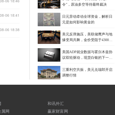
08-06 18:46
令”，原油多空等待最终裁决
08-06 18:41
日元异动牵动全球资金，解析日
元是如何影响黄金的
08-06 18:38
美元反弹施压，美联储鹰声与地
缘变局共舞，金价受阻于4300关
口，等待非农指引？
美国ADP就业数据与霍尔木兹协
议双轮驱动，现货白银的下一站
在哪里？
三重利空共振，美元兑瑞郎开启
调整行情
网
和讯外汇
金属网
赢家财富网