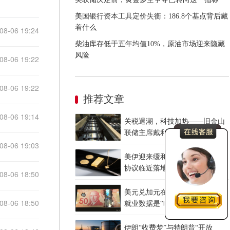
美国银行资本工具定价失衡：186.8个基点背后藏
着什么
08-06 19:24
柴油库存低于五年均值10%，原油市场迎来隐藏
风险
08-06 19:22
08-06 19:22
推荐文章
08-06 19:14
关税退潮，科技加热——旧金山
联储主席戴利讲话中的美元线索
08-06 19:03
美伊迎来缓和窗口 霍尔木兹临时
协议临近落地
08-06 18:50
美元兑加元在1.4010附近徘徊，
08-06 18:50
就业数据是“临门一脚”还是“当头
一棒”？
伊朗“收费梦”与特朗普“开放