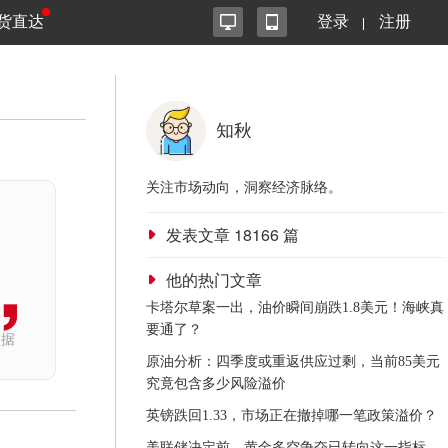
货直达
登录
注册
知秋
关注市场动向，洞察经济脉络。
发表文章
18166
篇
他的热门文章
卡塔尔草案一出，油价瞬间崩跌1.8美元！海峡真
要通了？
依据
原油分析：四季度或重返供应过剩，当前85美元
究竟包含多少风险溢价
英镑跌回1.33，市场正在撤掉哪一笔政策溢价？
美联储决定前，黄金多空争夺已转向这一指标