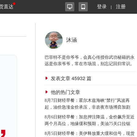
货直达
登录
注册
沐涵
巴菲特不是你爷爷，会真心传授你武功秘籍的永
远是你亲爷爷，常在市场混，别忘记回归常识。
发表文章
45932
篇
他的热门文章
8月7日财经早餐：霍尔木兹海峡“禁行”风波再
起，油价急涨金价承压，非农夜市场博弈加剧
8月6日财经早餐：加息押注降温，金价飙升至近
两个月高位，地缘缓和预期，美油75关口拉锯
8月5日财经早餐：美伊释放重大缓和信号，现货