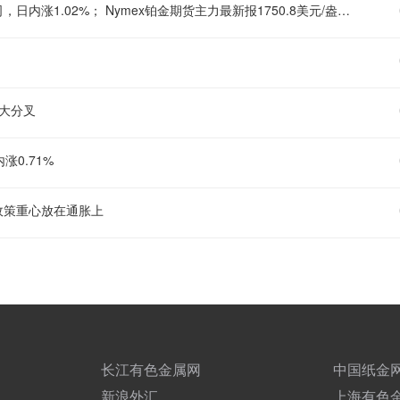
现货铂金刚刚突破1740.00美元/盎司关口，最新报1740.20美元/盎司，日内涨1.02%； Nymex铂金期货主力最新报1750.8美元/盎司，日内涨0.74%；
大分叉
涨0.71%
政策重心放在通胀上
长江有色金属网
中国纸金
新浪外汇
上海有色