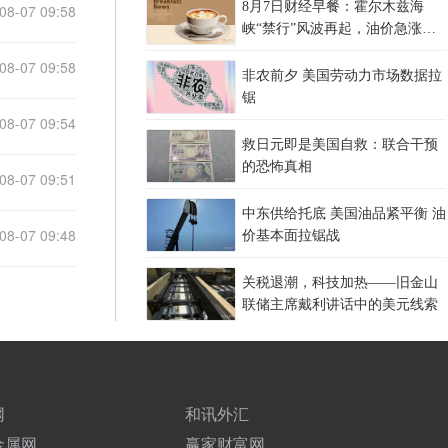
8月7日财经早餐：霍尔木兹海
08-07 09:58
峡“禁行”风波再起，油价急涨金
价承压，非农夜市场博弈加剧
08-07 09:58
非农前夕 美国劳动力市场数据拉
锯
08-07 09:54
救日元即是美国自救：联合干预
的恐怖真相
08-07 09:51
中东供给托底 美国油品紧平衡 油
08-07 09:48
价基本面拉锯战
关税退潮，科技加热——旧金山
联储主席戴利讲话中的美元线索
网
和讯外汇
金属网
赢家财富网