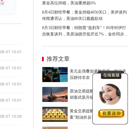
黄金高位持稳，美油重挫超6%
依据
8月4日财经早餐：黄金持稳4050关口，美伊谈判
传闻遭否认，美油80关口蠢蠢欲动
8月3日财经早餐：特朗普“急刹车”！叫停对伊打
击恢复谈判，美原油跳空低开近7%，金价同步承
压
08-07 10:01
推荐文章
08-07 10:01
美元走强叠加避险升温，纽元承
压静待非农
08-07 10:01
原油交易提醒：伊朗禁令草案与
胡塞武装升级共振，地缘风险溢
08-07 10:01
价重归油价
黄金交易提醒：伊朗“初步法
08-07 10:00
案”助油价反弹逾3%，金价小幅
承压，非农重磅来袭！