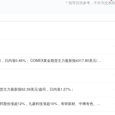
* 指导仅供参考，不作为交易
现货黄金刚刚突破4260.00美元/盎司关口，最新报4260.04美元/盎司，日内涨0.46%； COMEX黄金期货主力最新报4317.80美元/盎司，日内涨0.42%；
货主力最新报62.39美元/盎司，日内涨1.27%；
A股稀土永磁板块异动拉升，中国稀土涨停，中科磁业涨超13%，方邦股份涨超12%，九菱科技涨超10%，有研新材、中稀有色、北方稀土跟涨。