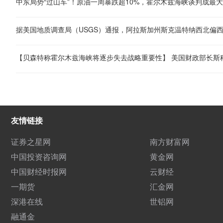
中东局势“过山车”！原油一周暴跌超10%，霍尔木兹海峡谈判成最
友情链接
证券之星网
南方财富网
中国投资咨询网
黄金网
中国财经时报网
云财经
一期货
汇金网
深港在线
世铝网
融通金