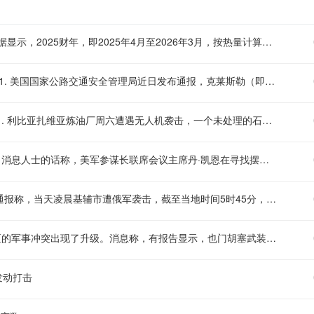
【日本食品自给率跌至历史新低】 日本农林水产省8月7日公布的数据显示，2025财年，即2025年4月至2026年3月，按热量计算的日本食品自给率下降1个百分点至37%，为历史最低水平。日本食品自给率是指国内生产的食品占国内食品总供给的比例。日本农林水产省表示，大米消费减少是食品自给率下降的重要原因。日本大米消费长期以来主要依靠本国供应，是日本食品自给率的重要支撑。米价上涨导致居民大米消费减少，国产大米提供的热量随之减少，显著拉低日本整体食品自给率。（央视）
【美国监管机构通报：克莱斯勒因安全带故障召回逾1400辆汽车】 1. 美国国家公路交通安全管理局近日发布通报，克莱斯勒（即FCA美国有限责任公司）正对部分美国市场车型实施召回。 2. 此次召回共涉及1458辆汽车，召回范围内车辆的安全带存在无法正常回缩的缺陷。 3. 该故障可能导致安全带无法按设计要求有效约束乘员，从而在碰撞等情况下增加乘员受伤的风险
【利比亚扎维亚炼油厂遭无人机袭击，石脑油罐泄漏已得到控制】 1. 利比亚扎维亚炼油厂周六遭遇无人机袭击，一个未处理的石脑油储罐被击中后发生泄漏。 2. 据炼油厂方面消息，泄漏情况目前已得到控制，有关部门正在对事件进行进一步调查和评估
【消息人士：美军高层寻找摆脱伊朗战事的途径】 美国方面7日援引消息人士的话称，美军参谋长联席会议主席丹·凯恩在寻找摆脱伊朗战事的途径。消息称，三位知情人士透露，过去几周，美军参谋长联席会议主席丹·凯恩私下向特朗普的其他高级顾问明确表示，美国需要找到一条摆脱伊朗战事的途径，因为摆在桌面上的军事选项可能会适得其反，而且仅靠空中力量不太可能实现特朗普的目标。消息人士透露，丹·凯恩曾与其他政府要员，包括副总统万斯、国务卿鲁比奥和中央情报局局长拉特克利夫讨论过升级冲突的军事选项，并提出了寻求结束战事的途径。丹·凯恩最近还与几位理念相近的特朗普顾问私下会面，确保他们在与总统会晤前达成共识。此外，消息还提到，丹·凯恩在近期与特朗普的会晤中，对美国日益减少的军火储备表示担忧，双方还讨论了升级冲突的潜在选项。（央视）
【乌称基辅等地遭袭 已有多人死伤】 乌克兰基辅市军政管理局8日通报称，当天凌晨基辅市遭俄军袭击，截至当地时间5时45分，袭击已造成4人受伤，基辅市两个地区发生火灾，相关部门正在开展救援工作。此外，乌克兰基辅州军政管理局通报称，当天基辅州遭俄军无人机袭击，截至目前已造成3人死亡，另有3人受伤。目前俄罗斯方面对此暂无回应。（央视）
【也门西部地区军事冲突升级】 据伊朗方面8日消息，也门西部地区的军事冲突出现了升级。消息称，有报告显示，也门胡塞武装与所谓沙特支持的“雇佣兵”在也门西部荷台达省豪亥地区的北部区域发生激烈冲突。（央视）
发动打击