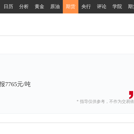
日历
分析
黄金
原油
期货
央行
评论
学院
期
7765元/吨
* 指导仅供参考，不作为交易