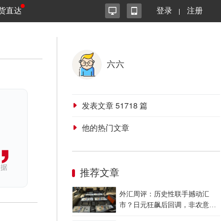
货直达
登录
注册
六六
发表文章
51718
篇
他的热门文章
依据
推荐文章
外汇周评：历史性联手撼动汇
市？日元狂飙后回调，非农意外
爆冷，美元刷新七周低点