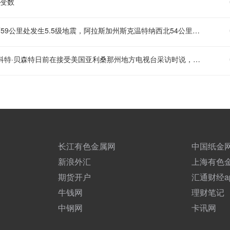
大变数
据美国地质调查局（USGS）通报，阿拉斯加州斯克温特纳西北偏西59公里处发生5.5级地震，阿拉斯加州斯克温特纳西北54公里处发生5.6级地震
【贝森特称霍尔木兹海峡将逐步失去战略重要性】 美国财政部长斯科特·贝森特日前在接受美国亚利桑那州地方电视台采访时说，随着地缘政治局势变化，今后越来越多能源运输将绕过霍尔木兹海峡。他认为，霍尔木兹海峡将逐步失去战略重要性。当地媒体报道，贝森特在采访中说，鉴于伊朗试图控制霍尔木兹海峡这条咽喉要道，海峡将无法回到过去的状态。他声称，在接下来两年时间里，海峡将变成一片普通水域，逐步变得不再那么重要。贝森特说，经由霍尔木兹海峡运输的能源中，有超过50%甚至70%今后将逐步改由地下管道输送。 贝森特此前曾多次表达类似观点，即霍尔木兹海峡作为全球能源咽喉的地位被削弱。在贝森特看来，沙特阿拉伯、阿联酋等国现有输油管道的扩建与改建，以及绕过海峡的地下和陆路管网升级，会在很大程度上替代以往通过油轮穿越海峡的运输方式。 （新华社）
长江有色金属网
中国纸金
新浪外汇
上海有色
期货开户
汇通财经a
牛钱网
理财笔记
中钢网
卡讯网