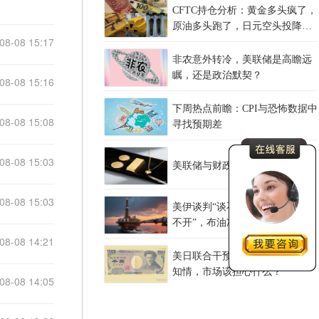
CFTC持仓分析：黄金多头疯了，
原油多头跑了，日元空头投降
08-08 15:17
了！
非农意外转冷，美联储是高瞻远
瞩，还是政治默契？
08-08 15:16
下周热点前瞻：CPI与恐怖数据中
08-08 15:08
寻找预期差
08-08 15:03
美联储与财政部的通胀债务困局
08-08 15:03
美伊谈判“谈不拢”，红海油轮“绕
不开”，布油冲上83美元后何去何
从？
08-08 14:21
美日联合干预，欧洲央行事后才
知情，市场该担心什么？
08-08 14:05