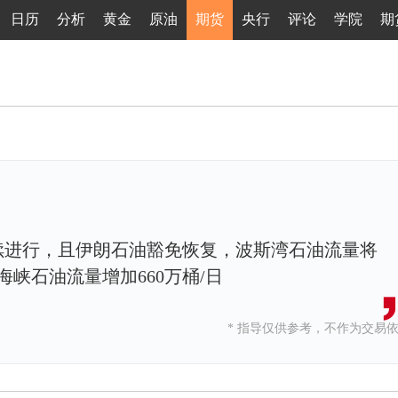
日历
分析
黄金
原油
期货
央行
评论
学院
期
续进行，且伊朗石油豁免恢复，波斯湾石油流量将
峡石油流量增加660万桶/日
* 指导仅供参考，不作为交易