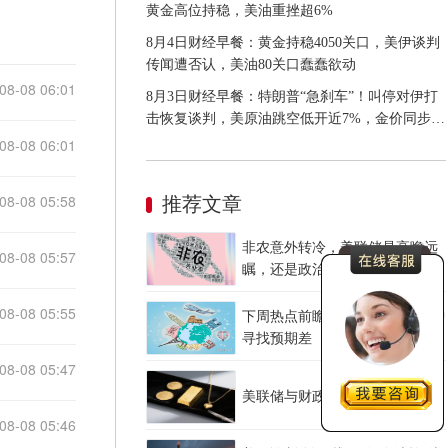
黄金高位持稳，美油重挫超6%
8月4日财经早餐：黄金持稳4050关口，美伊谈判
传闻遭否认，美油80关口蠢蠢欲动
08-08 06:01
8月3日财经早餐：特朗普“急刹车”！叫停对伊打
击恢复谈判，美原油跳空低开近7%，金价同步承
压
08-08 06:01
08-08 05:58
推荐文章
非农意外转冷，美联储是高瞻远
08-08 05:57
瞩，还是政治默契？
08-08 05:55
下周热点前瞻：CPI与恐怖数据中
寻找预期差
08-08 05:47
美联储与财政部的通胀债务困局
08-08 05:46