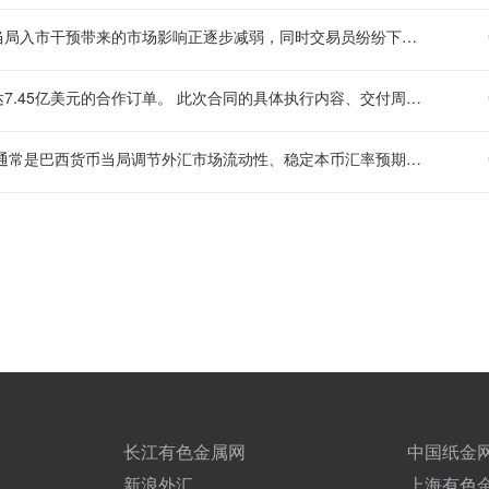
三菱日联分析师给出交易建议看多澳元兑日元汇率，他们认为日本当局入市干预带来的市场影响正逐步减弱，同时交易员纷纷下调美联储加息预期的背景，正明显优化了套息交易的操作环境。 “我们判断澳元/日元会逐步回补此前受干预影响形成的跌幅，当前基本面还没有出现能够支撑日元持续走强的实质性变化，”三菱日联（MUFG）分析师Derek Halpenny、Lee Hardman和Abdul-Ahad Lockhart在研报中指出。团队将澳元/日元的目标价位设置在114.50，同时把止损位设定为109.20。 “美国公布的7月非农就业数据不及市场预期，压低了市场对美联储后续继续加息的预判，也缓解了金融市场稳定面临的一大核心风险，”分析师们表示，“基于此，当前的市场环境整体对套息交易仍然友好，为澳元这类G10高收益货币的需求形成了有力支撑。
市场相关信息显示，雷神科技公司已从美国导弹防御局拿到总金额达7.45亿美元的合作订单。 此次合同的具体执行内容、交付周期等细则目前暂未对外公开更多信息，后续相关方可能会就项目推进情况公布进一步的说明。
巴西将在8月10日拍卖最多5万份外汇互换合约。这类外汇互换拍卖通常是巴西货币当局调节外汇市场流动性、稳定本币汇率预期的常用政策工具，后续拍卖的参与情况、最终成交规模也会对当地短期外汇市场走势产生相应影响。
长江有色金属网
中国纸金
新浪外汇
上海有色