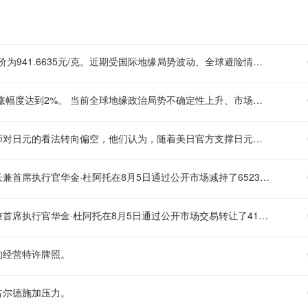
境内场外交易市场的人民币计价黄金价格日内涨幅超过2%，当前报价为941.6635元/克。近期受国际地缘局势波动、全球避险情绪升温以及市场对货币政策调整预期等多重因素影响，贵金属市场整体走势偏强，黄金的抗通胀、避险属性进一步凸显，也带动了国内相关黄金品类的交易热度提升。
场外交易市场的黄金价格冲破4300美元每盎司的关口，当日盘中上涨幅度达到2%。 当前全球地缘政治局势不确定性上升、市场对主要经济体货币政策转向的预期持续升温，是近期黄金价格不断走高的核心支撑因素。黄金作为传统的避险保值资产，在通胀压力、市场波动加剧的背景下，往往会受到全球投资者的追捧，后续金价走势仍会受到美联储政策表态、国际地缘事件进展、美元指数波动等多重因素的共同影响。
【大摩对日元转向偏空，干预影响逐步消退】摩根士丹利外汇策略师对日元的看法转向偏空，他们认为，随着美日官方支撑日元汇率的举措效果被证实较为短暂，后续日元会逐步走弱。相关部门联手托底日元只是短暂提升了日元的市场需求，并没有扭转其长期下行的走势。基于此，策略师在保持中性立场的同时，调整为偏空的倾向。“除非后续再次出台联合汇市干预措施，不然我们预计美元/日元将逐步上行，”David Adams、Andrew Watrous和Molly Nickolin在周五发布的报告中写道。
根据美国证券交易委员会（SEC）的公开文件披露，强生集团董事长兼首席执行官华金·杜阿托在8月5日通过公开市场减持了6523股强生公司的普通股，本次交易的平均成交价格约为每股258.739美元。
据美国证券交易委员会（SEC）的公开文件显示，强生董事会主席兼首席执行官华金·杜阿托在8月5日通过公开市场交易转让了41957股强生公司股票，本次交易的平均成交价格约为每股258.056美元。
的经营特许牌照。
古尔德施加压力。