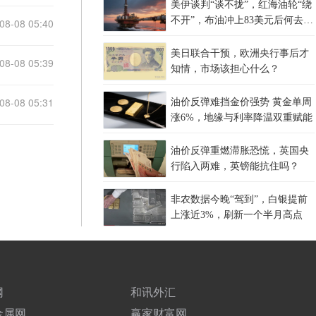
美伊谈判“谈不拢”，红海油轮“绕
不开”，布油冲上83美元后何去何
08-08 05:40
从？
美日联合干预，欧洲央行事后才
08-08 05:39
知情，市场该担心什么？
08-08 05:31
油价反弹难挡金价强势 黄金单周
涨6%，地缘与利率降温双重赋能
油价反弹重燃滞胀恐慌，英国央
行陷入两难，英镑能抗住吗？
非农数据今晚“驾到”，白银提前
上涨近3%，刷新一个半月高点
网
和讯外汇
金属网
赢家财富网