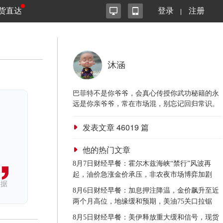
货直达
登录
注册
沐涵
巴菲特不是你爷爷，会真心传授你武功秘籍的永
远是你亲爷爷，常在市场混，别忘记回归常识。
发表文章
46019
篇
他的热门文章
8月7日财经早餐：霍尔木兹海峡“禁行”风波再
起，油价急涨金价承压，非农夜市场博弈加剧
依据
8月6日财经早餐：加息押注降温，金价飙升至近
两个月高位，地缘缓和预期，美油75关口拉锯
8月5日财经早餐：美伊释放重大缓和信号，现货