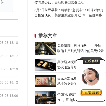
传闻遭否认，美油80关口蠢蠢欲动
依据
8月3日财经早餐：特朗普“急刹车”！叫停对伊打
击恢复谈判，美原油跳空低开近7%，金价同步承
压
推荐文章
08-06 18:18
关税退潮，科技加热——旧金山
联储主席戴利讲话中的美元线索
08-06 18:17
美伊迎来缓和窗口 霍尔木兹临时
协议临近落地
08-06 18:13
美元兑加元在1.4010附近徘徊，
08-06 18:12
就业数据是“临门一脚”还是“当头
一棒”？
08-06 18:06
伊朗“收费梦”与特朗普“开放
令”，原油多空等待最终裁决