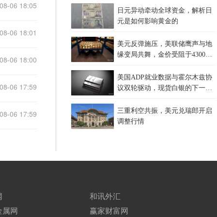
08-06 18:05
日元异动牵动全球资金，解析日
元是如何影响黄金的
08-06 18:01
美元反弹施压，美联储鹰声与地
缘变局共舞，金价受阻于4300关
08-06 18:00
口，等待非农指引？
美国ADP就业数据与霍尔木兹协
08-06 17:59
议双轮驱动，现货白银的下一站
在哪里？
三重利空共振，美元兑瑞郎开启
08-06 17:59
调整行情
网
和讯外汇
金属网
赢家财富网