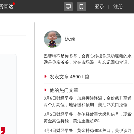
货直达
登录
注册
沐涵
巴菲特不是你爷爷，会真心传授你武功秘籍的永
远是你亲爷爷，常在市场混，别忘记回归常识。
发表文章
45901
篇
他的热门文章
8月6日财经早餐：加息押注降温，金价飙升至近
两个月高位，地缘缓和预期，美油75关口拉锯
8月5日财经早餐：美伊释放重大缓和信号，现货
黄金高位持稳，美油重挫超6%
8月4日财经早餐：黄金持稳4050关口，美伊谈判