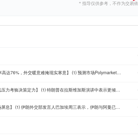
* 指导仅供参考，不作为交易
【博弈市场对霍尔木兹复苏持深度悲观，月底日均通航低于40艘概率高达76%，外交暖意难掩现实寒意】 ⑴ 预测市场Polymarket数据显示，尽管外交层面频传突破信号，交易员对霍尔木兹海峡本月底前实现有意义通航复苏的预期显著降温，押注8月31日当周日均通航量在零至20艘区间的概率为约44%，20至40艘区间为约32%，两者合计意味着月底日均低于40艘的概率高达约76%。 ⑵ 代表更大幅度复苏的区间遭遇明显下调，40至60艘概率降至约19%，较此前下降约32%，60至80艘区间大跌约43%至仅约7%，而日均超过80艘的概率仅约1%，另一项关于月底前恢复至正常水平的价格合约交易在约16%。 ⑶ 上述交易追踪的是IMF PortWatch统计的过境船舶数，涵盖集装箱船、干散货船、滚装船、杂货船及油轮，该水道在2月28日冲突爆发前日均通航约70艘，而近期的每日计数仅为个位数，市场定价与外交基调之间形成显著背离。 ⑷ 尽管有报道称美伊阿三方接近达成60天临时安排以在不收费前提下重新开放水道，且卡塔尔表示提案已起草，但伊朗首席谈判代表明确表示海峡不会回到战前状态且免费窗口在8月17日前后到期后将收取海事服务费，美伊在协议时间表上的表述也存在明显差异。 ⑸ 油价表现相对淡定，布伦特原油围绕每桶80美元波动，远低于4月126美元的高点且仅较战前高出数美元，反映出市场已找到替代运输方案且库存缓冲了供应冲击，但通航数据若持续低迷可能逐步侵蚀这一谨慎乐观的定价逻辑，后续关注实际通航量变化及协议最终落地的可行性。
【特朗普释放矛盾信号：愿与伊朗对话但暗藏石油与弹药隐忧，多线压力考验决策定力】 ⑴ 特朗普在拉斯维加斯演讲中表示更倾向于与伊朗达成协议，强调伊朗不能拥有核武器，同时谈及近期油价下跌并趋于稳定，称“或许得让它再涨上去”但希望不必走到那一步，此言引发市场对能源供应前景的重新揣摩。 ⑵ 知情人士透露特朗普上周在戴维营对国防部长赫格塞斯表达强烈不满，质疑其在关键弹药短缺问题上被误导，消息人士称远程制导导弹及防空拦截弹的不足是近期取消对伊朗大规模打击计划的部分原因，但白宫否认相关争执报道并强调弹药正在加速生产中。 ⑶ 特朗普所乘“海军陆战队一号”直升机4日经历飞行安全事件，美国联邦航空局已启动调查，白宫确认事件未涉及人身安全风险，特朗普随后按原计划换乘“空军一号”前往洛杉矶。 ⑷ 自沃什就任美联储主席以来特朗普已多次致电沟通，打破以往总统与央行行长间的沟通惯例，知情人士称讨论内容涵盖伊朗战争及人工智能对经济的影响，但双方是否涉及货币政策议题尚不明确，这一互动模式引发市场对央行独立性的关注。 ⑸ 在伊朗通过外交渠道警告海湾国家将报复任何针对其能源基础设施的打击后，沙特王储敦促特朗普推迟军事行动，卡塔尔、阿曼及沙特共同推动华盛顿重返谈判以避免冲突升级，特朗普于8月2日表示若协议能迅速达成可取消对伊朗攻击计划，地缘局势整体仍处于高压博弈状态。
【霍尔木兹协议坐标落定但最终批准仍存变数，美伊表述温差令市场屏息】 ⑴ 伊朗外交部发言人巴加埃周三表示，伊朗与阿曼已就霍尔木兹海峡航运路线的地理坐标达成相互理解，双方联合声明的最终定稿和发布正处最后阶段，前提是某些第三方不予阻挠，但他同时强调该协议本身并不能确保这条战略水道的完全安全。 ⑵ 据知情人士透露，拟议中的安排将赋予伊朗对经由海峡进入波斯湾船只的管控权，这被视为相关方面迄今对伊朗做出的较大让步之一，该协议被视为通向更广泛停火安排的阶梯，旨在恢复海峡通航并解除美国对伊朗港口的封锁。 ⑶ 然而消息人士对特朗普关于协议即将达成的说法提出异议，称重要细节仍有待敲定，美方先前曾明确反对任何强化伊朗对海峡控制的安排，若该协议最终获得美国认可将标志着重大立场调整。 ⑷ 巴加埃将伊阿谈判描述为“专业”且“向前推进”，双方已在讨论中的路线地理参数上达成共识，包含主要考量和理解要点的联合声明正处于审核和起草的最后阶段。