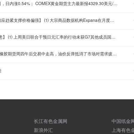
现货黄金刚刚突破4270.00美元/盎司关口，最新报4269.88美元/盎司，日内涨0.54%； COMEX黄金期货主力最新报4329.30美元/盎司，日内涨0.56%；
【热浪重创欧盟玉米前景，产量预估骤降近14%至历史低位，谷物供应趋紧支撑价格偏强】 ⑴ 大宗商品数据机构Expana在月度报告中大幅下调欧盟2026/27年度玉米产量预估至约4910万吨，较上月调降约460万吨，降幅近14%，较上年度下滑约13.9%，炎热干燥天气对法国及其他主产区的作物生长条件造成严重冲击。 ⑵ 报告指出法国受灾情况最为严峻，德国、比荷卢、中欧及波兰等地同样受到影响，目前仅罗马尼亚和保加利亚仍有望实现令人满意的单产水平，该预估已使欧盟玉米产量较五年均值偏低约19%，接近2007/08和2003/04年度的歉收水平。 ⑶ Expana同时将欧盟软小麦产量预估下调约150万吨至约1.268亿吨，较上年度偏低约7.2%，匈牙利、捷克、比荷卢及德国单产令人失望，而罗马尼亚、保加利亚及波罗的海国家表现相对稳定。 ⑷ 大麦产量预估小幅上调约10万吨至约5140万吨，但产出仍较2025/26年度偏低约10%，报告小幅上调了欧盟软小麦及大麦出口预期，预计欧盟卖家将在7至9月间部分填补俄罗斯及乌克兰出口的阶段性缺口。 ⑸ 欧盟小麦、大麦及玉米供需格局趋紧，预计在黑海出口受阻期间谷物价格将保持坚挺，欧交所小麦期货过去一个月累计上涨逾10%，主要受黑海船运及港口遇袭的担忧情绪支撑，后续关注天气演变及黑海局势对供应预期的进一步扰动。
【美日联手干预日元独缺G7背书，多边主义退潮或埋下汇率波动隐患】 ⑴ 上周美日联合干预日元汇率的行动未获G7其他成员国的参与支持，这一缺席本身与操作同样耐人寻味，原本可能展现的全球协同威慑被双边交易安排所取代，削弱了干预效果的同时也进一步降低了市场对汇率“大妥协”的期待。 ⑵ 美国财政部长贝森特与日本财务大臣加藤胜信均对外阐述了此次行动的逻辑与考量，日元在初次反弹后仍维持了部分涨幅，但市场对于是否会迎来更多日本央行加息、以及华盛顿为何如此担忧大规模干预对美国国债市场的影响等问题仍缺乏明确答案。 ⑶ 日本作为美国国债的最大海外持有者，若展开持续大规模的美元抛售行动可能不得不减持部分美债持仓，贝森特或许评估认为由美联储通过回购操作向日本提供美元、同时以欧元而非美元进行出售的方式可以降低这一风险。 ⑷ 然而若目标仅是平息日元处于四十年低位的过度疲软与投机行为——这一目标理应得到所有G7成员国的认同——为何未能形成更广泛的集体行动，这一缺失反映出美国及日本对多边协作态度的转变，即便这一姿态与特朗普政府退出全球贸易及军事联盟的基调一致。 ⑸ 自1999年欧元诞生以来，主要西方经济体之间为稳定汇率而进行的协调行动几乎都以G7联合干预作为开端，无论是欧元诞生初期欧洲央行在G7协同买入下成功稳住单一货币，还是2011年日元急升后G7共同干预日元走弱，多边协同向来被视为汇率维稳的标准范式。 ⑹ 欧洲央行未参与本次行动且据报道相关沟通发生在事后而非事前，国际货币基金组织也未就此发表声明，今年G7峰会公报中关于汇率协调的表述仅停留在自2017年以来反复出现的原则性措辞，市场可能由此重新评估未来汇率干预中多边框架的可信度与威慑力。
【原油反弹提振橡胶期货，中东局势牵动合成胶替代逻辑】 ⑴ 日本橡胶期货周四午后交易中走高，油价反弹抵消了市场对需求疲软的担忧，大阪交易所1月交割橡胶合约收涨约0.4%至每公斤420.9日元。 ⑵ 上海期货交易所9月交割天然橡胶合约上涨约1.1%至每吨16895元，同期丁二烯橡胶合约涨幅更为显著达约1.8%至每吨12955元，合成胶表现强于天然橡胶反映出成本端支撑与替代效应的叠加影响。 ⑶ 原油价格周四攀升，投资者对伊朗与阿曼谈判结果及霍尔木兹海峡航运恢复前景保持谨慎，同时红海与亚丁湾方向沙特油轮遇袭的报道重新点燃了供应侧紧张情绪，为油价提供上行动能。 ⑷ 天然橡胶与原油价格之间存在替代竞争关系，合成橡胶以原油为原料，油价上涨将抬升合成胶成本从而间接利好天然橡胶的需求替代空间，这一传导链条在当前地缘风险升温的背景下被市场进一步放大。
能
长江有色金属网
中国纸金
新浪外汇
上海有色