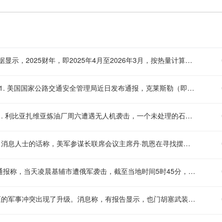
【日本食品自给率跌至历史新低】 日本农林水产省8月7日公布的数据显示，2025财年，即2025年4月至2026年3月，按热量计算的日本食品自给率下降1个百分点至37%，为历史最低水平。日本食品自给率是指国内生产的食品占国内食品总供给的比例。日本农林水产省表示，大米消费减少是食品自给率下降的重要原因。日本大米消费长期以来主要依靠本国供应，是日本食品自给率的重要支撑。米价上涨导致居民大米消费减少，国产大米提供的热量随之减少，显著拉低日本整体食品自给率。（央视）
【美国监管机构通报：克莱斯勒因安全带故障召回逾1400辆汽车】 1. 美国国家公路交通安全管理局近日发布通报，克莱斯勒（即FCA美国有限责任公司）正对部分美国市场车型实施召回。 2. 此次召回共涉及1458辆汽车，召回范围内车辆的安全带存在无法正常回缩的缺陷。 3. 该故障可能导致安全带无法按设计要求有效约束乘员，从而在碰撞等情况下增加乘员受伤的风险
【利比亚扎维亚炼油厂遭无人机袭击，石脑油罐泄漏已得到控制】 1. 利比亚扎维亚炼油厂周六遭遇无人机袭击，一个未处理的石脑油储罐被击中后发生泄漏。 2. 据炼油厂方面消息，泄漏情况目前已得到控制，有关部门正在对事件进行进一步调查和评估
【消息人士：美军高层寻找摆脱伊朗战事的途径】 美国方面7日援引消息人士的话称，美军参谋长联席会议主席丹·凯恩在寻找摆脱伊朗战事的途径。消息称，三位知情人士透露，过去几周，美军参谋长联席会议主席丹·凯恩私下向特朗普的其他高级顾问明确表示，美国需要找到一条摆脱伊朗战事的途径，因为摆在桌面上的军事选项可能会适得其反，而且仅靠空中力量不太可能实现特朗普的目标。消息人士透露，丹·凯恩曾与其他政府要员，包括副总统万斯、国务卿鲁比奥和中央情报局局长拉特克利夫讨论过升级冲突的军事选项，并提出了寻求结束战事的途径。丹·凯恩最近还与几位理念相近的特朗普顾问私下会面，确保他们在与总统会晤前达成共识。此外，消息还提到，丹·凯恩在近期与特朗普的会晤中，对美国日益减少的军火储备表示担忧，双方还讨论了升级冲突的潜在选项。（央视）
【乌称基辅等地遭袭 已有多人死伤】 乌克兰基辅市军政管理局8日通报称，当天凌晨基辅市遭俄军袭击，截至当地时间5时45分，袭击已造成4人受伤，基辅市两个地区发生火灾，相关部门正在开展救援工作。此外，乌克兰基辅州军政管理局通报称，当天基辅州遭俄军无人机袭击，截至目前已造成3人死亡，另有3人受伤。目前俄罗斯方面对此暂无回应。（央视）
【也门西部地区军事冲突升级】 据伊朗方面8日消息，也门西部地区的军事冲突出现了升级。消息称，有报告显示，也门胡塞武装与所谓沙特支持的“雇佣兵”在也门西部荷台达省豪亥地区的北部区域发生激烈冲突。（央视）