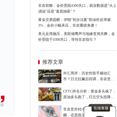
非农前瞻：金价受阻4300关口，就业数据是“火上
浇油”还是“釜底抽薪”？
黄金交易提醒：伊朗“初步法案”助油价反弹逾
3%，金价小幅承压，非农重磅来袭！
美元反弹施压，美联储鹰声与地缘变局共舞，金
价受阻于4300关口，等待非农指引？
推荐文章
外汇周评：历史性联手撼动汇
市？日元狂飙后回调，非农意外
爆冷，美元刷新七周低点
CFTC持仓分析：黄金多头疯了，
原油多头跑了，日元空头投降
了！
依据
非农意外转冷，美联储是高瞻远
瞩，还是政治默契？