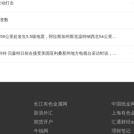
发动打击
大变数
据美国地质调查局（USGS）通报，阿拉斯加州斯克温特纳西北偏西59公里处发生5.5级地震，阿拉斯加州斯克温特纳西北54公里处发生5.6级地震
【贝森特称霍尔木兹海峡将逐步失去战略重要性】 美国财政部长斯科特·贝森特日前在接受美国亚利桑那州地方电视台采访时说，随着地缘政治局势变化，今后越来越多能源运输将绕过霍尔木兹海峡。他认为，霍尔木兹海峡将逐步失去战略重要性。当地媒体报道，贝森特在采访中说，鉴于伊朗试图控制霍尔木兹海峡这条咽喉要道，海峡将无法回到过去的状态。他声称，在接下来两年时间里，海峡将变成一片普通水域，逐步变得不再那么重要。贝森特说，经由霍尔木兹海峡运输的能源中，有超过50%甚至70%今后将逐步改由地下管道输送。 贝森特此前曾多次表达类似观点，即霍尔木兹海峡作为全球能源咽喉的地位被削弱。在贝森特看来，沙特阿拉伯、阿联酋等国现有输油管道的扩建与改建，以及绕过海峡的地下和陆路管网升级，会在很大程度上替代以往通过油轮穿越海峡的运输方式。 （新华社）
长江有色金属网
中国纸金
新浪外汇
上海有色
期货开户
汇通财经a
牛钱网
理财笔记