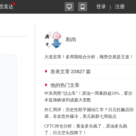
货直达
登录
注册
和尚
大道至简！多周期组合分析，顺势交易是王道！
发表文章
23827
篇
他的热门文章
中东局势“过山车”！原油一周暴跌超10%，霍尔
木兹海峡谈判成最大变数
外汇周评：历史性联手撼动汇市？日元狂飙后回
调，非农意外爆冷，美元刷新七周低点
CFTC持仓分析：黄金多头疯了，原油多头跑
了，日元空头投降了！