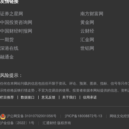
友情链接
证券之星网
南方财富网
中国投资咨询网
黄金网
中国财经时报网
云财经
一期货
汇金网
深港在线
世铝网
融通金
风险提示：
任何在本网站刊载的信息包括但不限于资讯、评论、预测、图表、指标、信号等只作
示性价格反映行情走势，不宜为交易目的使用。投资者依据本网站提供的信息、资料
栏目推荐
数据接口
意见反馈
关于我们
信用承诺
沪公网安备 31010702001056号
|
沪ICP备18008872号-13
|
网络文化经营许
沪金信备〔2022〕1号
|
汇通财经 版权所有