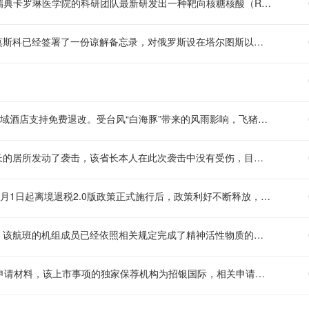
瑞典一项新研究显示，RNA预处理能够帮助提升胰岛移植的效率。瑞典卡罗琳医学院的科研团队最新研发出一种靶向核糖核酸（RNA）技术，可在开展胰岛移植前，对胰岛细胞实施短时间的预处理，让这些细胞在移植到受体体内后，能更快速地完成血液供应重建，还有望降低移植过程中需要使用的供体胰岛数量。 在针对糖尿病小鼠开展的实验中，研究人员得到了明确的验证：和移植了未经过处理的胰岛的小鼠相比，移植了经过预处理胰岛的小鼠体内，能够存活且维持正常功能的胰岛β细胞数量更多，血糖管控的效果也更为理想。 研究人员表示，要是后续的研究能够证实这项技术安全有效，这种RNA预处理技术就有希望提升目前有限的供体胰岛的利用效率，让更多有相关治疗需求的患者获益。除此之外，这项技术还有可能被应用在其他类型的细胞移植场景中，助力改善其他细胞移植的效果。目前，该项研究的相关成果已经发表在国际学术期刊《信号转导与靶向治疗》上。
叙利亚官方媒体发布消息称，叙利亚外交部对外宣布，大马士革和莫斯科已经签署了一份谅解备忘录，对俄罗斯设在塔尔图斯以及赫梅米姆的两处基地的后续相关安排作出了明确约定。
飞猪已启动台风“白海豚”应急响应机制，浙江、福建、安徽等相关区域酒店支持免费退改。受台风“白海豚”带来的风雨影响，飞猪于8月9日发布公告称已第一时间启动应急保障机制：凡是8月9日0点之前预订、入住日期在8月9日至8月10日的浙江省内酒店订单，入住日期为8月9日至8月11日的安徽黄山地区酒店订单，以及入住日期为8月9日的福建连江酒店订单，要是消费者因为台风影响不得不取消或者调整行程，都可以向飞猪平台提交无损退改申请，飞猪会为消费者承担退改产生的相关损失。
也门官方通讯社发布消息称，胡塞武装动用弹道导弹对荷台达省省长的居所发动了袭击，该省长本人在此次袭击中没有受伤，目前情况平稳。
离境退税“2.0版”政策落地满一个月，广州入境消费热度持续攀升。7月1日起离境退税2.0版政策正式施行后，政策利好不断释放，为入境消费市场增添了强劲的新动力。根据广州海关的数据，7月1日至8月8日期间，广州白云机场海关累计核验放行境外旅客离境退税申请单近1.9万份，申请单涉及金额约1亿元，与去年同期相比分别增长约5倍、1.5倍。 不少来穗境外游客都表示，升级后的离境退税流程更加便捷，退税商品覆盖范围也有所扩大，进一步提升了大家在广州消费购物的意愿，也带动了当地美妆、服饰、特色文创等多个品类的消费热度上涨。
印度官方针对印度航空运营的普吉岛飞往德里的航线航班作出说明，该航班的机组成员已经依照相关规定完成了精神活性物质的筛查检验工作。
8月9日，深圳市远信储能技术股份有限公司正式向港交所递交上市申请材料，该上市事项的独家保荐机构为招银国际，相关申请信息已在港交所官方文件中公示。 作为国内储能技术领域的重点布局企业，远信储能此番冲击港股上市，也被业内视作其进一步拓展融资渠道、加码储能技术研发与市场布局的重要举措，后续其上市进展也将受到行业及资本市场的持续关注。