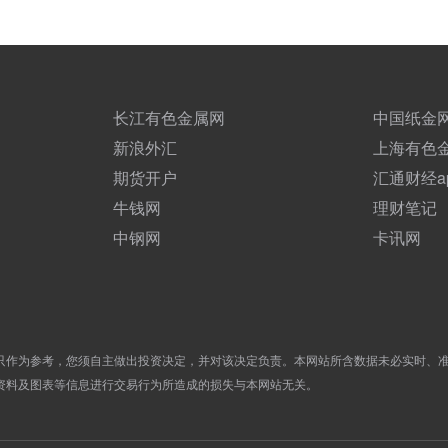
长江有色金属网
中国纸金
新浪外汇
上海有色
期货开户
汇通财经a
牛钱网
理财笔记
中钢网
卡讯网
只作为参考，您须自主做出投资决定，并对该决定负责。本网站所含数据未必实时、
资料及图表等信息进行交易行为所造成的损失与本网站无关。