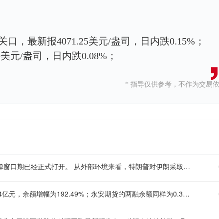
关口，最新报4071.25美元/盎司，日内跌0.15%；
0美元/盎司，日内跌0.08%；
* 指导仅供参考，不作为交易
招商证券发布最新研究报告指出，经历7月的快速回调后，A股的反弹窗口期已经正式打开。 从外部环境来看，特朗普对伊朗采取强硬态度后又有TACO动作，叠加美国就业数据意外偏冷，市场对美联储加息的预期受到打压，全球风险偏好迎来修复。2018年至今，美国多次对非美国家的科技产品出台限制措施。从过往历史样本的交易节奏来看，这类争端发生后行情通常会经历三个阶段的演绎：首先是短期风险集中释放，随后进入双方博弈、震荡磨底的阶段，最终重新回归基本面定价。长期来看，股价最终都会向基本面靠拢，盈利的持续增长是消化风险溢价的核心路径。 内部层面，上周融资资金的活跃度有所回升，担保比例得到修复，杠杆资金呈现边际净流入的态势；而股票型ETF在市场环境改善后转为净流出，两类资金的流向在市场拐点附近呈现反向切换的特征，说明当前市场正从ETF托底的阶段向融资资金接力的阶段过渡。 展望后续市场走势，市场情绪有望逐步回暖并重回上行通道，融资资金的活跃度也有望持续提升。整体而言，7月的快速调整结束后，A股反弹窗口已经开启。 配置方向上，风格层面推荐关注创业板指、科创50、中证1000等成长类指数；赛道层面重点跟踪海外算力、国产算力、黄金修复方向；行业配置可以沿着科技创新、企业出海、传统低估值板块再平衡三条主线均衡布局，建议重点关注电子、电力设备、化学制药、有色金属、煤炭、非银金融等行业的投资机会。
本周两融余额增幅靠前的标的情况如下：金徽股份的两融余额达0.34亿元，余额增幅为192.49%；永安期货的两融余额同样为0.34亿元，余额增幅达59.27%。这两只个股是本周两融余额涨幅排名最靠前的品种，相关数据也反映出近期市场资金对这两只标的的融资交易关注度有所提升。