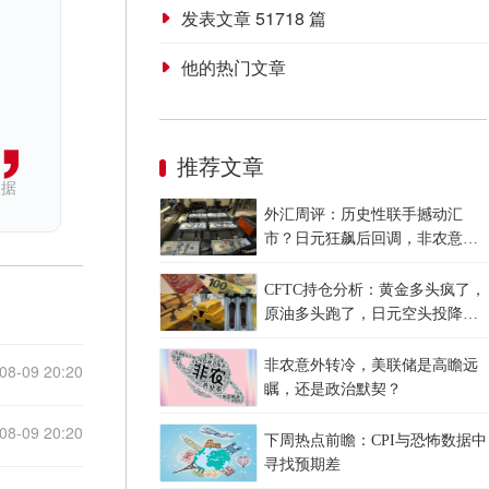
发表文章
51718
篇
他的热门文章
推荐文章
依据
外汇周评：历史性联手撼动汇
市？日元狂飙后回调，非农意外
爆冷，美元刷新七周低点
CFTC持仓分析：黄金多头疯了，
原油多头跑了，日元空头投降
了！
非农意外转冷，美联储是高瞻远
08-09 20:20
瞩，还是政治默契？
08-09 20:20
下周热点前瞻：CPI与恐怖数据中
寻找预期差