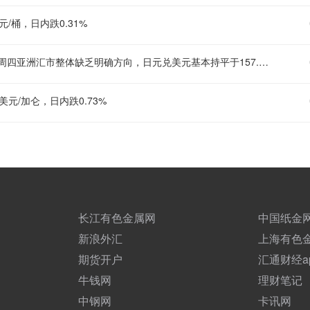
元/桶，日内跌0.31%
【日元苦守干预涨幅，美元徘徊六周低点，关注美国就业数据】 1. 周四亚洲汇市整体缺乏明确方向，日元兑美元基本持平于157.70附近，守住上周日美联合干预带来的大部分涨幅。美元兑日元已从周一触及的155.20三个月低点有所反弹，但仍远低于上月创下的164附近的数十年低点。 2. 美元指数基本持稳于99.70附近，徘徊在六周低点附近，市场正在评估伊朗与阿曼拟议协议能否为结束美伊战争铺平道路。媒体报道称，该协议可能赋予伊朗对经霍尔木兹海峡驶入海湾船只的控制权，但美国方面尚未就此置评，且官员此前一再强调不会接受伊朗控制这条全球最重要的能源运输通道。 3. 油价周四窄幅震荡，布伦特原油报每桶79.39美元，接近6月美伊签署临时和平协议时的水平。澳洲国民银行外汇策略主管表示，市场目前基本处于观望状态，等待协议能否最终达成。 4. 日本央行6月会议纪要显示，决策者仍在讨论日益加剧的物价风险，可能需要进一步加息，强化了最早于9月再次加息的理由。不过，调查显示近95%的受访者认为，仅靠汇率干预无法可持续遏制日元贬值，日本央行必须加息才能产生持久影响。 5. 市场焦点同时转向周五公布的美国7月非农就业报告。调查预计7月将增加8万个就业岗位，失业率维持在4.2%。 6. 美联储理事库克表示，她对上调短期利率以应对“过高”通胀持开放态度。美国旧金山联储主席戴利表示，她“完全支持”美联储上周维持利率不变的决定，并强调在9月政策会议前，央行需要收集更多数据，以判断当前通胀究竟是由供给面冲击引发的暂时现象，还是更持久的价格上升趋势正在形成
美元/加仑，日内跌0.73%
长江有色金属网
中国纸金
新浪外汇
上海有色
期货开户
汇通财经a
牛钱网
理财笔记
中钢网
卡讯网