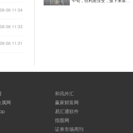
中旬，但利差没变，接下来靠什
么？
08-06 11:34
08-06 11:33
08-06 11:31
网
和讯外汇
金属网
赢家财富网
pp
易汇通软件
指股网
证券市场周刊