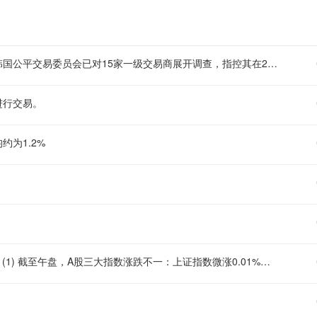
【韩国公平交易委员会调查15家机构涉嫌串通操纵国债拍卖】 (1) 韩国公平交易委员会已对15家一级交易商展开调查，指控其在2020年1月至2023年6月期间的国债拍卖中串通并交换信息，涉及约76.2万亿韩元的投标金额。审查员已向委员会提交审查报告，建议采取纠正措施、罚款及刑事移送。 (2) 委员会将审查是否存在违法行为，如确认违法，将在审议后决定制裁级别。目前案件处于审查员建议阶段，最终裁决尚未作出。 (3) 被调查的机构包括教保证券、大信证券、Meritz证券、未来资产证券、三星证券、新韩证券、NH证券、KB证券、韩国投资证券、Kiwoom证券，以及KB国民证券、农协证券、韩国产业银行、韩亚银行和韩国开发银行。
进行交易。
为1.2%
【A股早盘涨跌分化，贵金属电子化学品领涨，教育汽车整车回调】 (1) 截至午盘，A股三大指数涨跌不一：上证指数微涨0.01%，深证成指跌0.52%，创业板指跌0.67%；北证50跌0.38%，科创50跌0.16%。全市场成交额17651亿元，较上日放量626亿元，超3700只个股下跌。 (2) 板块方面，电子化学品、贵金属、煤炭开采加工、元件、通信设备涨幅居前。贵金属高开低走，招金黄金涨超5%；电子化学品低开高走，江化微涨停，中巨芯盘中触及20cm涨停；煤炭震荡走高，昊华能源涨停。 (3) 教育、汽车整车、电力、证券、港口航运跌幅居前。教育板块集体回调，凯文教育、中公教育领跌；汽车整车持续走低，北汽蓝谷、众泰汽车、江淮汽车跌幅居前。