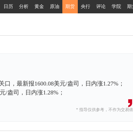
日历
分析
黄金
原油
期货
央行
评论
学院
期
关口，最新报1600.08美元/盎司，日内涨1.27%；
美元/盎司，日内涨1.28%；
* 指导仅供参考，不作为交易