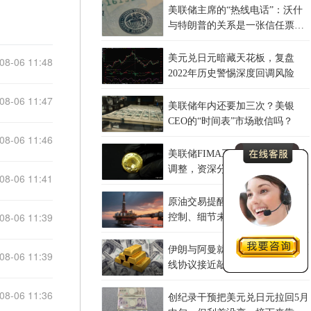
美联储主席的“热线电话”：沃什
与特朗普的关系是一张信任票还
是一枚隐患？
美元兑日元暗藏天花板，复盘
08-06 11:48
2022年历史警惕深度回调风险
08-06 11:47
美联储年内还要加三次？美银
CEO的“时间表”市场敢信吗？
08-06 11:46
美联储FIMA工具启用+美股剧烈
调整，资深分析师大幅加仓黄金
08-06 11:41
但判断今年难创新高
原油交易提醒：美国让步、伊朗
08-06 11:39
控制、细节未定，霍尔木兹协议
卡在哪？
伊朗与阿曼就霍尔木兹海峡新航
08-06 11:39
线协议接近敲定，金价刷新七周
高点
08-06 11:36
创纪录干预把美元兑日元拉回5月