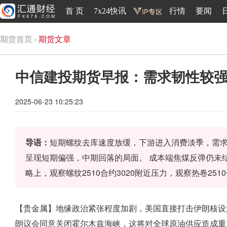
首 页
7x24快讯
行情
要闻
期货首页
期货文章
中信建投期货早报：需求韧性较
2025-06-23 10:25:23
导语：
短期螺纹去库速度放缓，下游进入消费淡季，需
呈现短期偏强，中期回落的局面。 成本端焦煤反弹仍未
略上，观察螺纹2510合约3020附近压力，观察热卷25
【贵金属】地缘政治紧张程度加剧，美国直接打击伊朗核设
朗议会同意关闭霍尔木兹海峡，这将对全球原油供应造成重