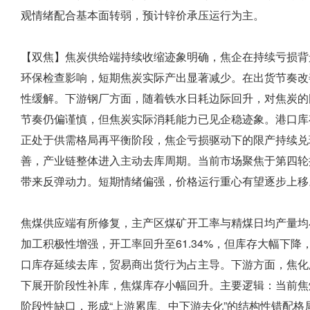
观情绪配合基本面转弱，预计锌价承压运行为主。
【双焦】焦炭供给端持续收缩迹象明确，焦企在持续亏损背
环保检查影响，短期焦炭实际产出显著减少。在出货节奏改
性缓解。下游钢厂方面，随着铁水日耗边际回升，对焦炭的
节奏仍偏谨慎，但焦炭实际消耗能力已见企稳迹象。港口库
正处于供需格局再平衡阶段，焦企亏损驱动下的限产持续兑
善，产业链整体进入主动去库周期。当前市场聚焦于第四轮
带来反弹动力。短期情绪偏强，价格运行重心有望逐步上移
焦煤供应端有所修复，主产区煤矿开工率与精煤日均产量均
加工积极性增强，开工率回升至61.34%，但库存大幅下
口库存延续去库，贸易商出货行为占主导。下游方面，焦化
下展开阶段性补库，焦煤库存小幅回升。主要逻辑：当前焦
阶段性缺口，形成“上游累库、中下游去化”的结构性错配