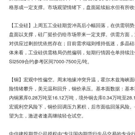
格形成一定支撑。市场观望情绪下，盘面延续贴水但有所收
【工业硅】上周五工业硅期货冲高后小幅回落，在供需弱势
盘面以支撑，硅厂挺价仍给市场带来一定支撑。供需方面，
对供应过剩担忧依然存在；目前需求端则维持低迷，多晶硅
体来看，工业硅供需格局仍然偏弱，短期行情因仓单持续注
SI2509合约参考区间7000-7500元/吨。
【铜】宏观中性偏空。周末地缘冲突升温，霍尔木兹海峡面
险情绪攀升，美元温和回升，铜价承压。基本面数据：基本面
内铜累库0.28万吨至16.12万吨，境外铜去库0.34万吨
宏观利空风险下，铜价回调压力累积，后市面临回落风险。今日沪
望为主，激进者逢高继续轻仓试空。
中信建投期货公司授权由“专注国内期货衍生品交易的专业行情分析资讯