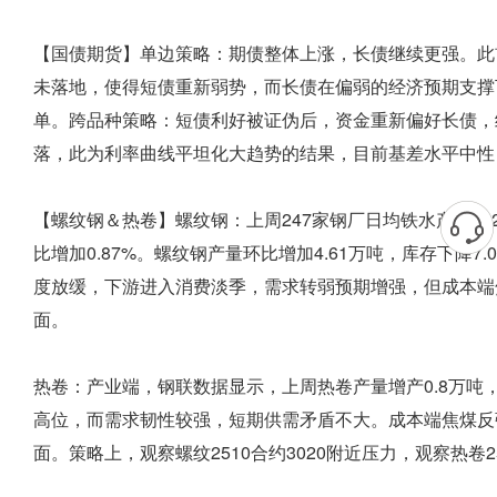
【国债期货】单边策略：期债整体上涨，长债继续更强。此前
未落地，使得短债重新弱势，而长债在偏弱的经济预期支撑
单。跨品种策略：短债利好被证伪后，资金重新偏好长债，
落，此为利率曲线平坦化大趋势的结果，目前基差水平中性
【螺纹钢＆热卷】螺纹钢：上周247家钢厂日均铁水产量242.
比增加0.87%。螺纹钢产量环比增加4.61万吨，库存下降7.
度放缓，下游进入消费淡季，需求转弱预期增强，但成本端
面。
热卷：产业端，钢联数据显示，上周热卷产量增产0.8万吨，库
高位，而需求韧性较强，短期供需矛盾不大。成本端焦煤反
面。策略上，观察螺纹2510合约3020附近压力，观察热卷