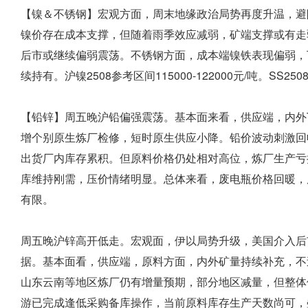
【镍＆不锈钢】宏观方面，周末地缘政治局势再度升温，避
镍价存在成本支撑，但随着雨季效应减弱，矿端支撑或有走
后市或继续偏弱震荡。不锈钢方面，成本端镍铁表现偏弱，
续持有。沪镍2508参考区间115000-122000元/吨。SS2508
【铅锌】周五晚沪铅偏强震荡。基本面来看，供应端，内外
增个别原生炼厂检修，短时原生供应小降。铅价波动刺激回
出货厂内库存累积。但原料价格仍处相对高位，炼厂生产亏
库维持刚需，压价情绪明显。总体来看，废电瓶价格回暖，
有限。
周五晚沪锌高开低走。宏观面，伊以局势升级，美国介入后
据。基本面看，供应端，原料方面，内外矿量持续补充，不
山东云南等地区炼厂仍有增量预期，部分地区减量，但整体
游已完成逢低采购备库操作，当前原料库存生产天数尚可，