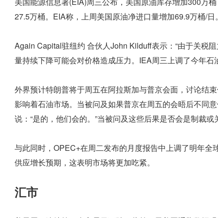
美国能源信息署(EIA)周三公布，美国原油库存增加300万
27.5万桶。EIA称，上周美国原油净进口量增加69.9万桶/日
Again Capital驻纽约 合伙人John Kilduff表示
量持续下降可能会对价格造成压力。IEA周三上调了今年
外界预计特朗普将于周五在阿拉斯加与普京会面，讨论结束俄罗
影响着石油市场。当被问及如果普京在周五的会晤后不同意
说：“是的，他们会的。”当被问及这些后果是否会是制裁
与此同时，OPEC+在周二发布的月度报告中上调了明年全
供应增长预期，这表明市场将更加吃紧。
汇市