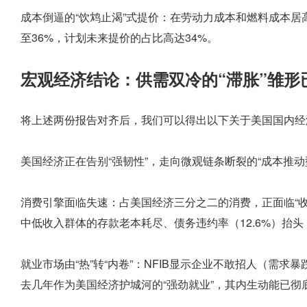
成本倒逼的“饮鸩止渴”式提价：在劳动力成本和燃料成本居
至36%，计划未来提价的占比高达34%。
宏观经济结论：供需双冷的“滞胀”雏形
将上述两份报告对齐后，我们可以得出以下关于美国国内经
美国经济正在告别“强韧性”，走向微观链条断裂的“成本推动
消费引擎面临失速：占美国经济三分之二的消费，正面临“收入
中低收入群体的存款老本耗尽、债务违约率（12.6%）抬
就业市场由“热”转“内卷”：NFIB显示企业不敢招人（需
去几年作为美国经济护城河的“强劲就业”，其内生动能已彻