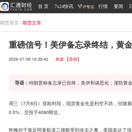
首 页
7x24快讯
行情
要闻
期货首页
期货文章
重磅信号！美伊备忘录终结，黄
2026-07-08 16:39:42
来源:【原创】
导语：
特朗普称备忘录已告终，美伊和谈恶化，谨防黄
周三（7月8日）亚欧时段，现货黄金先是利空不跌，但随着
0.5%，交投于4090附近。
昨晚对于靠近阿曼航道三搜船受到攻击之事，美国表达了强