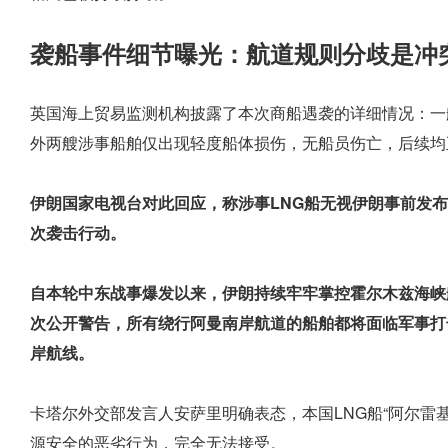
袭船事件细节曝光：航道规则分歧是冲
英国海上贸易监测机构披露了本次商船遇袭的详细情况：一
外两艘涉事船舶仅出现轻度船体损伤，无船员伤亡，后续均
伊朗国家电视台对此回应，称涉事LNG船无视伊朗事前发
次袭击行动。
自本轮中东战事爆发以来，伊朗持续牢牢掌控霍尔木兹海峡
次公开警告，所有绕行阿曼南岸航道的船舶都将面临军事打
岸航线。
卡塔尔外交部发言人安萨里明确表态，本国LNG船“阿尔雷
源安全的恶劣行为，完全无法接受。