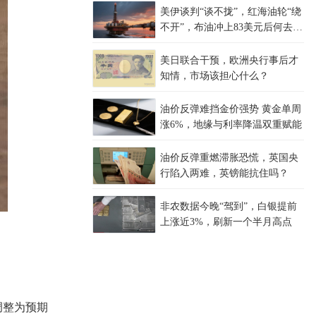
美伊谈判“谈不拢”，红海油轮“绕
不开”，布油冲上83美元后何去何
从？
美日联合干预，欧洲央行事后才
知情，市场该担心什么？
油价反弹难挡金价强势 黄金单周
涨6%，地缘与利率降温双重赋能
油价反弹重燃滞胀恐慌，英国央
行陷入两难，英镑能抗住吗？
非农数据今晚“驾到”，白银提前
上涨近3%，刷新一个半月高点
调整为预期