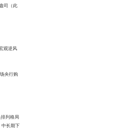
/盎司（此
期宏观逆风
场央行购
头排列格局
处，中长期下