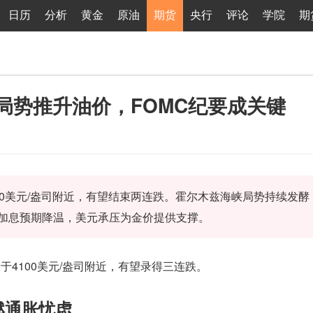
日历
分析
黄金
原油
期货
央行
评论
学院
期
局势推升油价，FOMC纪要成关键
20美元/盎司附近，有望结束两连跌。霍尔木兹海峡局势持续发酵
加息预期降温，美元承压为金价提供支撑。
4100美元/盎司附近，有望录得三连跌。
燃通胀忧虑