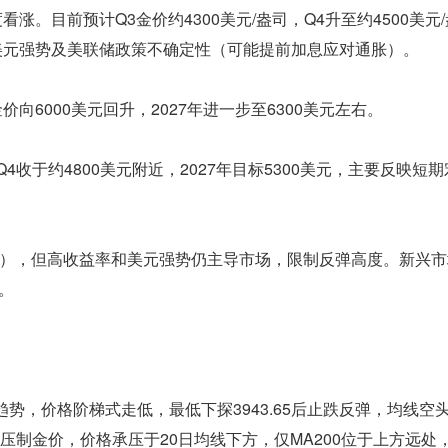
涨。目前预计Q3金价约4300美元/盎司，Q4升至约4500美元
、美元强势及美联储政策不确定性（可能提前加息应对通胀）。
向6000美元回升，2027年进一步至6300美元左右。
Q4收于约4800美元附近，2027年目标5300美元，主要反映短
），但高收益率和美元强势仍主导市场，限制反弹高度。新兴市
。
趋势，价格阶梯式走低，最低下探3943.65后止跌反弹，均线空
00向下压制金价，价格承压于20日均线下方，仅MA200位于上方远