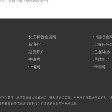
参考，并自行承担全部风险与责任。
长江有色金属网
中国纸金
新浪外汇
上海有色
期货开户
汇通财经a
牛钱网
理财笔记
中钢网
卡讯网
只作为参考，您须自主做出投资决定，并对该决定负责。本网站所含数据未必实时、
资料及图表等信息进行交易行为所造成的损失与本网站无关。