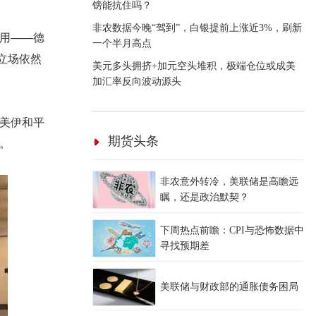
镑能抗住吗？
非农数据今晚“驾到”，白银提前上涨近3%，刷新
用——德
一个半月高点
立场依然
美元多头拥挤+加元空头堆积，极端仓位或成美
加汇率反向波动源头
美伊和平
期货头条
。
非农意外转冷，美联储是高瞻远
瞩，还是政治默契？
下周热点前瞻：CPI与恐怖数据中
寻找预期差
美联储与财政部的通胀债务困局