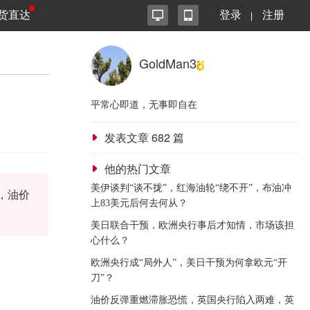
货直达
登录
注册
GoldMan3
平常心即道，无事即自在
发表文章
682
篇
他的热门文章
美伊谈判“谈不拢”，红海油轮“绕不开”，布油冲
，油价
上83美元后何去何从？
美日联合干预，欧洲央行事后才知情，市场该担
心什么？
欧洲央行成“局外人”，美日干预为何拿欧元“开
刀”？
油价反弹重燃滞胀恐慌，英国央行陷入两难，英