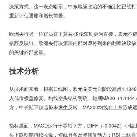
决策方式。这一表态暗示，中东地缘政治的不确定性已经打
重新评估通胀和增长前景。
欧洲央行另一位官员普里莫兹·多伦茨则更为直接，表示不确
措辞反映出，欧洲央行决策层内部对即将到来的利率决议缺
的关键外部变量。
技术分析
从技术面来看，根据日线图，欧元兑美元自阶段高点1.1848
入低位横盘修复。均线空头结构明确，短期MA20（1.1444
方，中长期下跌趋势未发生反转，MA200均线在上方形成
指标层面，MACD运行于零轴下方，DIFF（-0.0042）小
头下跌动能持续收敛，短线具备反弹修复动力；RSI 三线自前期