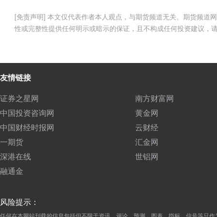
[免责声明] 本文仅代表作者本人观点，与期货频道无关。期货频
性或完整性提供任何明示或暗示的保证，且不构成任何投资建议，
友情链接
证券之星网
南方财富网
中国投资咨询网
黄金网
中国财经时报网
云财经
一期货
汇金网
深港在线
世铝网
融通金
风险提示：
任何在本网站刊载的信息包括但不限于资讯、评论、预测、图表、指标、信号等只作