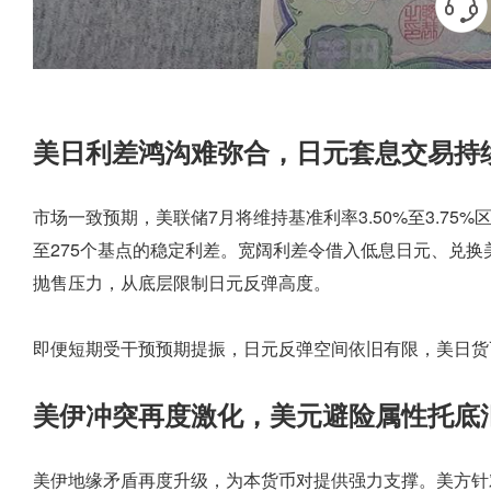
美日利差鸿沟难弥合，日元套息交易持
市场一致预期，美联储7月将维持基准利率3.50%至3.75%
至275个基点的稳定利差。宽阔利差令借入低息日元、兑
抛售压力，从底层限制日元反弹高度。
即便短期受干预预期提振，日元反弹空间依旧有限，美日货
美伊冲突再度激化，美元避险属性托底
美伊地缘矛盾再度升级，为本货币对提供强力支撑。美方针