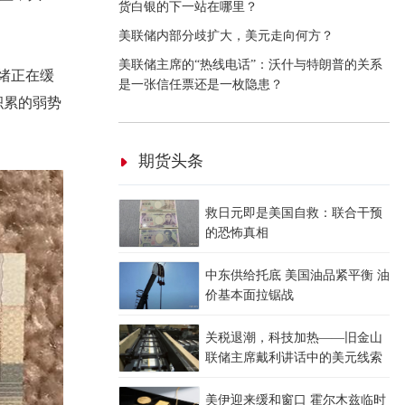
货白银的下一站在哪里？
美联储内部分歧扩大，美元走向何方？
美联储主席的“热线电话”：沃什与特朗普的关系
绪正在缓
是一张信任票还是一枚隐患？
积累的弱势
期货头条
救日元即是美国自救：联合干预
的恐怖真相
中东供给托底 美国油品紧平衡 油
价基本面拉锯战
关税退潮，科技加热——旧金山
联储主席戴利讲话中的美元线索
美伊迎来缓和窗口 霍尔木兹临时