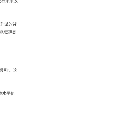
央行未来政
期升温的背
跟进加息
缓和”。这
率水平仍