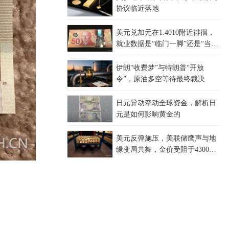
协议临近落地
美元兑加元在1.4010附近徘徊，
就业数据是“临门一脚”还是“当头
一棒”？
伊朗“收费梦”与特朗普“开放
令”，原油多空等待最终裁决
日元异动牵动全球资金，解析日
元是如何影响黄金的
美元反弹施压，美联储鹰声与地
缘变局共舞，金价受阻于4300关
口，等待非农指引？