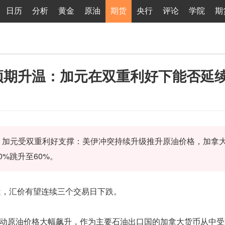
日历
分析
黄金
原油
期货
央行
评论
学院
期
预期升温：加元在双重利好下能否延
近。加元受双重利好支撑：美伊冲突持续升级推升原油价格，加拿
%跳升至60%。
附近，汇价有望连续三个交易日下跌。
动原油价格大幅飙升，作为主要石油出口国的加拿大货币从中受