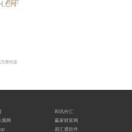
或完整性提
网
和讯外汇
金属网
赢家财富网
pp
易汇通软件