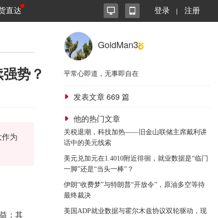
货直达
登录
注册
GoldMan3
续强势？
平常心即道，无事即自在
发表文章
669
篇
他的热门文章
关税退潮，科技加热——旧金山联储主席戴利讲
大作为
话中的美元线索
美元兑加元在1.4010附近徘徊，就业数据是“临门
一脚”还是“当头一棒”？
伊朗“收费梦”与特朗普“开放令”，原油多空等待
最终裁决
美国ADP就业数据与霍尔木兹协议双轮驱动，现
益；其