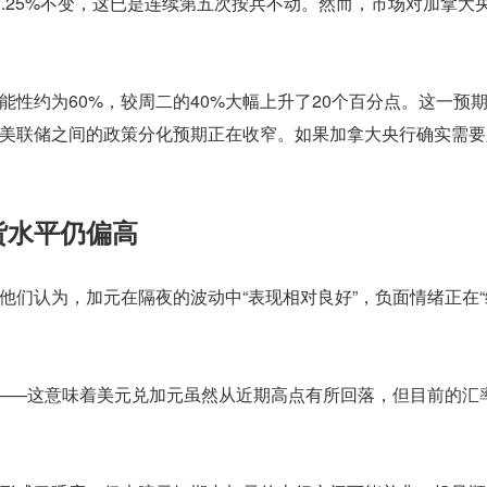
.25%不变，这已是连续第五次按兵不动。然而，市场对加拿大
性约为60%，较周二的40%大幅上升了20个百分点。这一预
美联储之间的政策分化预期正在收窄。如果加拿大央行确实需要
货水平仍偏高
们认为，加元在隔夜的波动中“表现相对良好”，负面情绪正在“
”——这意味着美元兑加元虽然从近期高点有所回落，但目前的汇