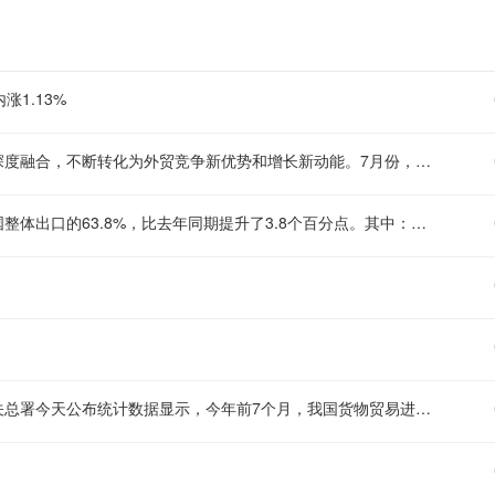
涨1.13%
我国已成为全球创新力上升最快的国家之一。科技创新和产业创新深度融合，不断转化为外贸竞争新优势和增长新动能。7月份，我国高技术产品出口增长超五成，贡献了近六成的出口增量，电动汽车、锂电池等绿色低碳产品出口连续17个月两位数增长。（央视）
今年前7个月，我国出口机电产品11.12万亿元，增长21.2%，占我国整体出口的63.8%，比去年同期提升了3.8个百分点。其中：电动汽车、锂电池、风力发电机组等绿色低碳产品分别增长71.2%，35.8%，34.8%。3D打印机、工业机器人、船舶分别出口112亿元、73.4亿元、2681.4亿元，分别增长1.1倍、13.2%、32.7%。（央视）
【超30万亿元！今年前7月我国货物贸易进出口延续增长态势】 海关总署今天公布统计数据显示，今年前7个月，我国货物贸易进出口总值30.13万亿元，同比增长了17.3%，延续良好的增长态势。其中，出口17.44万亿元，增长14%；进口12.69万亿元，增长22%。（央视）