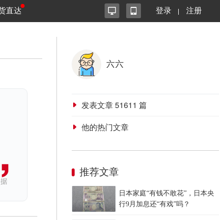
货直达
登录
注册
六六
发表文章
51611
篇
他的热门文章
推荐文章
依据
日本家庭“有钱不敢花”，日本央
行9月加息还“有戏”吗？