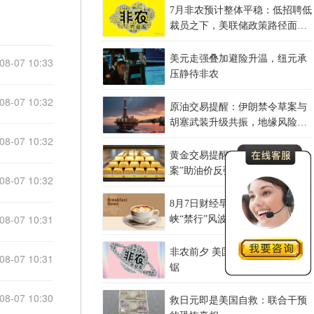
7月非农预计整体平稳：低招聘低
裁员之下，美联储政策路径面临
重大分叉
美元走强叠加避险升温，纽元承
08-07 10:33
压静待非农
08-07 10:32
原油交易提醒：伊朗禁令草案与
胡塞武装升级共振，地缘风险溢
价重归油价
08-07 10:32
黄金交易提醒：伊朗“初步法
案”助油价反弹逾3%，金价小幅
08-07 10:32
承压，非农重磅来袭！
8月7日财经早餐：霍尔木兹海
08-07 10:31
峡“禁行”风波再起，油价急涨金
价承压，非农夜市场博弈加剧
非农前夕 美国劳动力市场数据拉
08-07 10:31
锯
08-07 10:30
救日元即是美国自救：联合干预