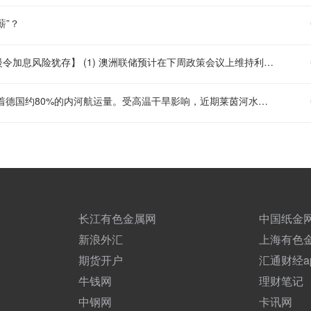
薪”？
【汇丰：澳洲联储下周料按兵不动但保持偏鹰立场，核心通胀降速慢令加息风险犹存】 (1) 澳洲联储预计在下周政策会议上维持利率不变，但将保持偏紧缩的政策立场，并警告不能排除进一步加息的可能性，因通胀率仍高于目标水平。 (2) 汇丰首席经济学家Paul Bloxham表示，当前周期中央行完全转向还为时过早，核心通胀率下降速度不够快，2026年下半年再次加息的风险依然存在。 (3) 他指出，央行委员会对数据超出预期的容忍度将很低，若后续经济数据强于预期，可能触发进一步收紧政策。
【莱茵河旱情冲击德国工业】 莱茵河流经德国工业核心地带，承载着德国约80%的内河航运量。受高温干旱影响，近期莱茵河水位持续走低。德国联邦水路与航运管理局数据显示，6日，莱茵河咽喉要道——考布河段通航水深已打破2018年创下的历史最低纪录。同一天，德国交通部长斯特芬·比尔格召集企业高管、航运公司及港口负责人磋商对策。他表示，短期将研究保障运输的方案，长期则包括疏浚航道、改善航运条件等。德国商业银行等机构也警告，若水位继续下降，德国内河航运成本可能继续升高，供应链中断和工业减产风险将进一步上升。（央视）
长江有色金属网
中国纸金
新浪外汇
上海有色
期货开户
汇通财经a
牛钱网
理财笔记
中钢网
卡讯网