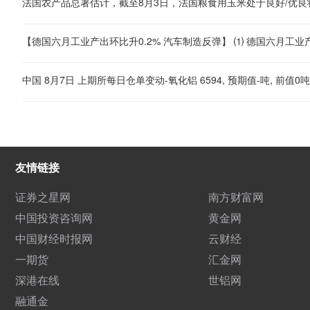
法国农产品总署估计，截至8月3日，法国粮食用玉米处于良好/优良
中国 8月7日 上期所每日仓单变动-氧化铝 6594, 预期值-吨, 前值0吨
友情链接
证券之星网
南方财富网
中国投资咨询网
黄金网
中国财经时报网
云财经
一期货
汇金网
深港在线
世铝网
融通金