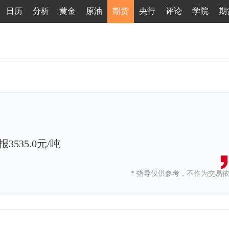
日历
分析
黄金
原油
期货
央行
评论
学院
期
535.0元/吨
* 指导仅供参考，不作为交易