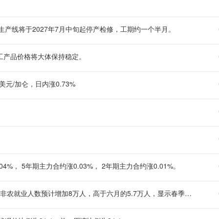
一座生产线将于2027年7月中旬起停产检修，工期约一个半月。
化工产品价格将大体保持稳定。
美元/加仑，日内涨0.73%
4%， 5年期主力合约涨0.03%， 2年期主力合约涨0.01%。
【美国七月非农就业料增8万人 失业率或持稳于4.2%】 ⑴ 美国七月非农就业人数预计增加8万人，高于六月的5.7万人，显示春季强劲增长放缓后出现温和反弹。 ⑵ 私营部门预计贡献7.8万个新增岗位，政府部门就业料增0.2万人；医疗保健行业可能领涨，休闲与酒店业就业亦预计出现反弹。 ⑶ 失业率预计维持在4.2%不变，接近一年低点；平均时薪预计环比升0.3%、同比升3.5%，均与六月增速持平。 ⑷ 整体来看，该报告预计将指向美国劳动力市场保持相对稳定。