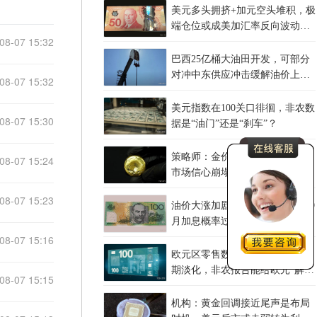
美元多头拥挤+加元空头堆积，极
端仓位或成美加汇率反向波动源
08-07 15:32
头
巴西25亿桶大油田开发，可部分
对冲中东供应冲击缓解油价上行
08-07 15:32
压力
美元指数在100关口徘徊，非农数
08-07 15:30
据是“油门”还是“刹车”？
策略师：金价冲破4200美元源自
08-07 15:24
市场信心崩塌，白银可能迎来更
大涨幅
08-07 15:23
油价大涨加剧通胀担忧，美联储9
月加息概率过半，澳元后市怎么
走？
08-07 15:16
欧元区零售数据疲软叠加加息预
期淡化，非农报告能给欧元“解
08-07 15:15
围”吗？
机构：黄金回调接近尾声是布局