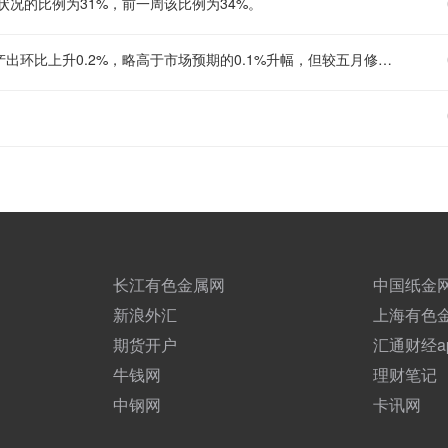
状况的比例为31%，前一周该比例为34%。
【德国六月工业产出环比升0.2% 汽车制造反弹】 ⑴ 德国六月工业产出环比上升0.2%，略高于市场预期的0.1%升幅，但较五月修正后的0.7%增幅有所放缓。 ⑵ 机械与设备制造环比下降3.9%，部分抵消了汽车制造跃升3.6%及其他运输设备制造激增8.4%的拉动作用；剔除能源与建筑业后，工业产出环比持平，消费品（升1.0%）和资本品（升0.2%）的增长对冲了中间品（降0.9%）的下滑。 ⑶ 工业以外领域，能源产出环比升1.9%，建筑业产出升0.1%；能源密集型工业分支产出环比降1.8%。 ⑷ 以波动较小的三个月区间来看，四至六月工业产出较前三个月增长0.7%；同比来看，六月整体工业产出下降0.1%，五月为持平。
长江有色金属网
中国纸金
新浪外汇
上海有色
期货开户
汇通财经a
牛钱网
理财笔记
中钢网
卡讯网