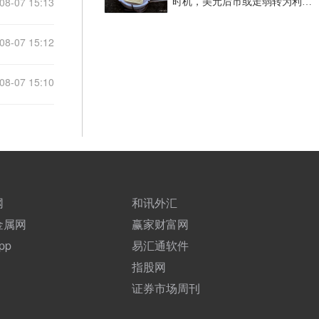
08-07 15:13
时机，美元后市或走弱转为利多
因素
08-07 15:12
08-07 15:10
网
和讯外汇
金属网
赢家财富网
pp
易汇通软件
指股网
证券市场周刊