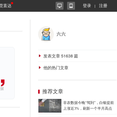
货直达
登录
注册
六六
发表文章
51638
篇
他的热门文章
依据
推荐文章
非农数据今晚“驾到”，白银提前
上涨近3%，刷新一个半月高点