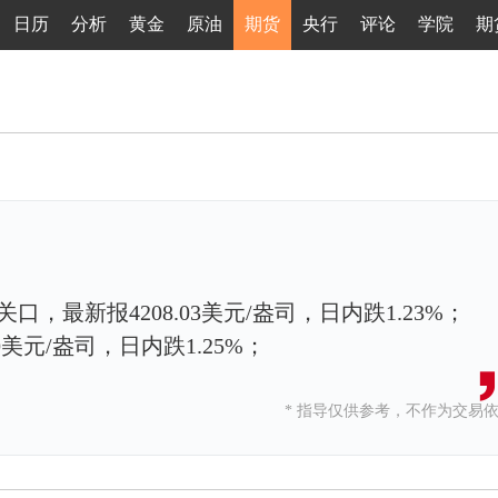
日历
分析
黄金
原油
期货
央行
评论
学院
期
关口，最新报4208.03美元/盎司，日内跌1.23%；
0美元/盎司，日内跌1.25%；
* 指导仅供参考，不作为交易