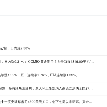
元/桶，日内涨2.38%
现货黄金刚刚突破4260.00美元/盎司关口，最新报4259.88美元/盎司，日内涨0.31%； COMEX黄金期货主力最新报4319.00美元/盎司，日内涨0.32%；
涨1.92%，豆一连续涨1.76%，PTA连续涨1.55%。
【意大利首次对全部监测城市发布高温红色预警】 据意大利安莎社报道，受持续热浪影响，意大利卫生部纳入高温监测的全国27座主要城市6日全部处于最高等级的红色预警状态。这是意大利首次对全部监测城市发布高温红色预警。 意大利卫生部表示，红色预警意味着持续的高温紧急状态，不仅会对老年人、慢性病患者等脆弱群体的健康构成威胁，也可能对健康人群造成影响。 意大利气象部门预计，本轮高温天气仍将持续至少10天，部分地区最高气温将达到40摄氏度。意大利卫生部发布的预警信息显示，除意大利北部城市博尔扎诺外，其他主要城市预计7日仍将处于红色预警状态。 安莎社的报道说，意大利正处于今年夏季以来的第四轮大范围热浪。持续高温已造成多人死亡。高温叠加干旱和野火对经济活动造成冲击，农业受到的影响尤为明显。 世界自然基金会5日发布的一份报告显示，今年夏季以来，意大利野火的过火面积已达约7万公顷。(新华社)
【水贝金价两天涨了近50元】 6日，国际金价持续上涨，现货黄金盘中一度突破每盎司4300美元关口，创下七周以来新高。黄金期货价格也延续此前几个交易日的涨势。金价波动直接传导至国内黄金消费市场，深圳水贝黄金市场的批发报价这两天也应声上调。央视财经记者8月6日下午在深圳水贝市场看到，足金999首饰金的批发报价在1100元/克左右，比两天前上涨了近50元。记者了解到，与年初掀起的抢购潮相比，当下消费者的购金逻辑正在发生明显变化。面对金价波动，投资客普遍趋于保守，而婚庆刚需和保值型消费成为市场主力。与此同时，黄金回收和以旧换新业务呈现出明显的“冷热不均”。 （央视财经）