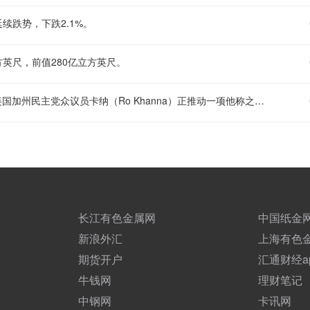
跌势，下跌2.1%。
立方英尺，前值280亿立方英尺。
【美国AI电厂之争愈演愈烈：加州建议围绕"数据中心权利"立法】 美国加州民主党众议员卡纳（Ro Khanna）正推动一项他称之为”数据中心权利法案”的决议。当前，全美选民普遍担忧为人工智能提供动力的数据中心可能推高公用事业费率。这将为地方社区确立一系列否决数据中心建设的权力。与此同时，大量其他立法提案也在密集推进，试图放缓数据中心建设步伐，原因是外界担忧其将进一步加剧本已高企的生活成本。
长江有色金属网
中国纸金
新浪外汇
上海有色
期货开户
汇通财经a
牛钱网
理财笔记
中钢网
卡讯网