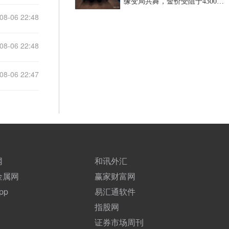
缘变局共舞，金价受阻于4300关
口，等待非农指引？
08-06 22:48
08-06 22:48
08-06 22:47
网
和讯外汇
金属网
赢家财富网
pp
易汇通软件
指股网
证券市场周刊