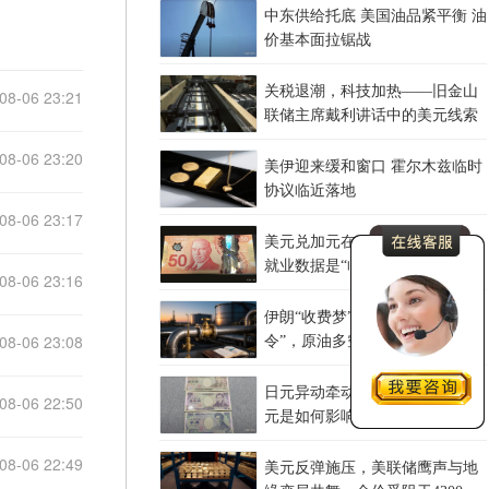
中东供给托底 美国油品紧平衡 油
价基本面拉锯战
关税退潮，科技加热——旧金山
08-06 23:21
联储主席戴利讲话中的美元线索
08-06 23:20
美伊迎来缓和窗口 霍尔木兹临时
协议临近落地
08-06 23:17
美元兑加元在1.4010附近徘徊，
就业数据是“临门一脚”还是“当头
08-06 23:16
一棒”？
伊朗“收费梦”与特朗普“开放
08-06 23:08
令”，原油多空等待最终裁决
日元异动牵动全球资金，解析日
08-06 22:50
元是如何影响黄金的
08-06 22:49
美元反弹施压，美联储鹰声与地