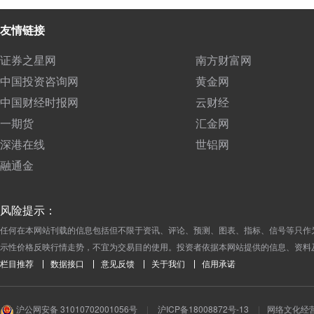
友情链接
证券之星网
南方财富网
中国投资咨询网
黄金网
中国财经时报网
云财经
一期货
汇金网
深港在线
世铝网
融通金
风险提示：
任何在本网站刊载的信息包括但不限于资讯、评论、预测、图表、指标、信号等只作
示性价格反映行情走势，不宜为交易目的使用。投资者依据本网站提供的信息、资料
栏目推荐
数据接口
意见反馈
关于我们
信用承诺
沪公网安备 31010702001056号
|
沪ICP备18008872号-13
|
网络文化经营许