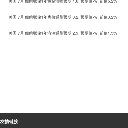
美国 7月 纽约联储1年黄金涨幅预期 4.6, 预期值-%, 前值5.2%
美国 7月 纽约联储1年房价通胀预期 3.2, 预期值-%, 前值3.2%
美国 7月 纽约联储1年汽油通胀预期 2.9, 预期值-%, 前值1.5%
友情链接