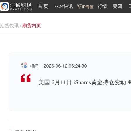
首 页
7x24快讯
行情
要闻
期货快讯
期货内页
和尚
2026-06-12 06:24:30
美国 6月11日 iShares黄金持仓变动-每日