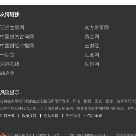
友情链接
证券之星网
南方财富网
中国投资咨询网
黄金网
中国财经时报网
云财经
一期货
汇金网
深港在线
世铝网
融通金
风险提示：
任何在本网站刊载的信息包括但不限于资讯、评论、预测、图表、指标、信号等只作
示性价格反映行情走势，不宜为交易目的使用。投资者依据本网站提供的信息、资料
栏目推荐
数据接口
意见反馈
关于我们
信用承诺
沪公网安备 31010702001056号
|
沪ICP备18008872号-13
|
网络文化经营许