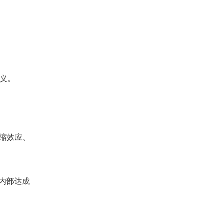
义。
缩效应、
内部达成