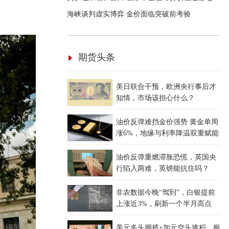
海峡谈判虚实博弈 金价面临突破前考验
期货头条
美日联合干预，欧洲央行事后才
知情，市场该担心什么？
油价反弹难挡金价强势 黄金单周
涨6%，地缘与利率降温双重赋能
油价反弹重燃滞胀恐慌，英国央
行陷入两难，英镑能抗住吗？
非农数据今晚“驾到”，白银提前
上涨近3%，刷新一个半月高点
美元多头拥挤+加元空头堆积，极