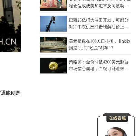
端仓位或成美加汇率反向波动源
头
巴西25亿桶大油田开发，可部分
对冲中东供应冲击缓解油价上行
压力
美元指数在100关口徘徊，非农数
据是“油门”还是“刹车”？
策略师：金价冲破4200美元源自
市场信心崩塌，白银可能迎来更
大涨幅
值通胀则是