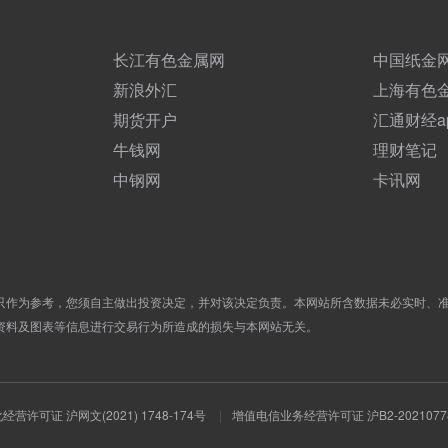
长江有色金属网
中国纸金
新浪外汇
上海有色
期货开户
汇通财经a
牛钱网
理财笔记
中钢网
卡讯网
只作为参考，您须自主做出投资决定，并对该决定负责。本网站所含数据未必实时、
资料及图表等信息进行交易行为所造成的损失与本网站无关。
营许可证 沪网文(2021) 1748-174号
|
增值电信业务经营许可证 沪B2-2021077