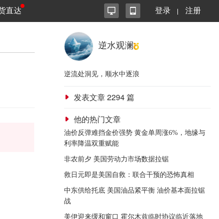
货直达
登录
注册
逆水观澜
逆流处洞见，顺水中逐浪
发表文章
2294
篇
他的热门文章
油价反弹难挡金价强势 黄金单周涨6%，地缘与
。
利率降温双重赋能
非农前夕 美国劳动力市场数据拉锯
救日元即是美国自救：联合干预的恐怖真相
中东供给托底 美国油品紧平衡 油价基本面拉锯
战
美伊迎来缓和窗口 霍尔木兹临时协议临近落地