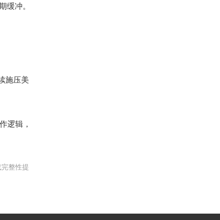
期缓冲。
续施压美
作逻辑，
或完整性提