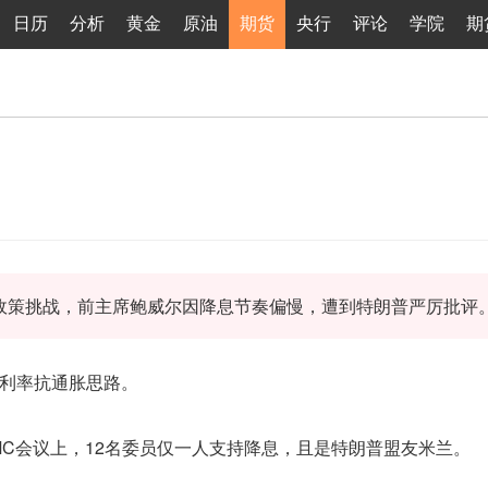
日历
分析
黄金
原油
期货
央行
评论
学院
期
政策挑战，前主席鲍威尔因降息节奏偏慢，遭到特朗普严厉批评
利率抗通胀思路。
MC会议上，12名委员仅一人支持降息，且是特朗普盟友米兰。