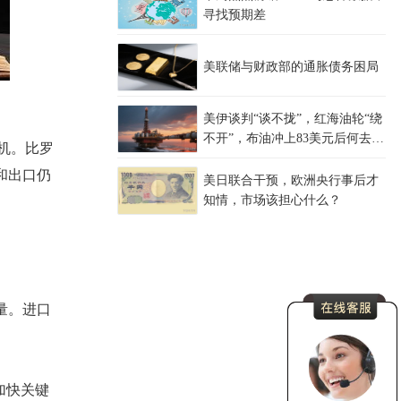
寻找预期差
美联储与财政部的通胀债务困局
美伊谈判“谈不拢”，红海油轮“绕
不开”，布油冲上83美元后何去何
危机。比罗
从？
和出口仍
美日联合干预，欧洲央行事后才
知情，市场该担心什么？
量。进口
。
加快关键