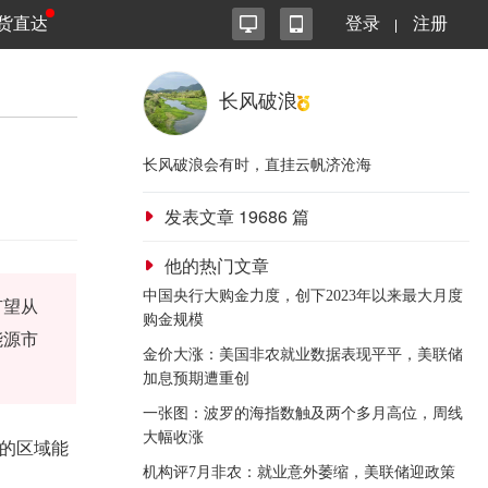
货直达
登录
注册
长风破浪
长风破浪会有时，直挂云帆济沧海
发表文章
19686
篇
他的热门文章
中国央行大购金力度，创下2023年以来最大月度
有望从
购金规模
能源市
金价大涨：美国非农就业数据表现平平，美联储
加息预期遭重创
一张图：波罗的海指数触及两个多月高位，周线
大幅收涨
要的区域能
机构评7月非农：就业意外萎缩，美联储迎政策