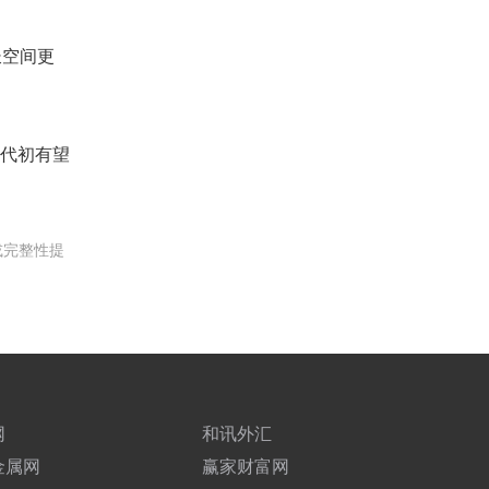
长空间更
年代初有望
或完整性提
网
和讯外汇
金属网
赢家财富网