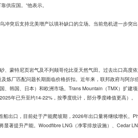
靠供应国。”他表示。
乌冲突后支持北美增产以填补缺口的立场。当前危机进一步突出
砂、蒙特尼页岩气及不列颠哥伦比亚天然气田。过去出口高度依
质及炼厂匹配问题长期面临价格折扣。近年来，联邦政府与阿尔
国、日本）和欧洲市场。Trans Mountain（TMX）扩建
25年已升至约14-22%，按季度统计，部分季度峰值更高）。
实现首船出口，目前处于产能爬坡期，2026年出口量将继续增长。Pha
著提升产能。Woodfibre LNG（净零排放设施）、Cedar L