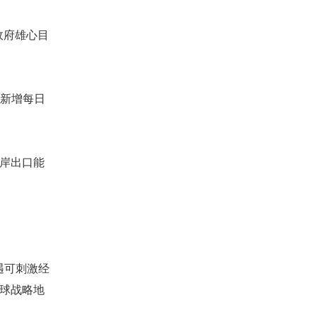
政府雄心目
将新增每日
岸出口能
遇可刺激经
球战略地