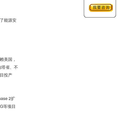
了能源安
赖美国，
伯塔省、不
项目投产
se 2扩
NG等项目