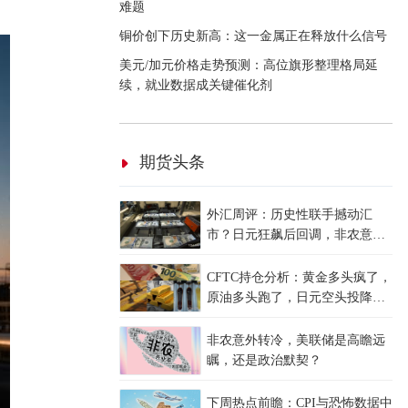
难题
铜价创下历史新高：这一金属正在释放什么信号
美元/加元价格走势预测：高位旗形整理格局延
续，就业数据成关键催化剂
期货头条
外汇周评：历史性联手撼动汇
市？日元狂飙后回调，非农意外
爆冷，美元刷新七周低点
CFTC持仓分析：黄金多头疯了，
原油多头跑了，日元空头投降
了！
非农意外转冷，美联储是高瞻远
瞩，还是政治默契？
下周热点前瞻：CPI与恐怖数据中