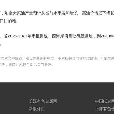
下，加拿大原油产量预计从当前水平温和增长；高油价情景下增
口目的地。
2026-2027年审批提速、西海岸项目取得新进展，到2030
。
频道网对文中陈述、观点判断保持中立，不对所包含内容的准确性、可靠性
参考，并自行承担全部风险与责任。
长江有色金属网
中国纸金
新浪外汇
上海有色