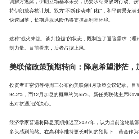
调解方透露，伊朗立场基本未变，仍要求结束敌对行动、获
持伊朗放弃核计划。双方“不断移动球门柱”，和平前景充
快速回落，长期通胀风险仍将支撑高利率环境。
这种“战火未熄、谈判拉锯”的状态，既制造了避险需求（
制力量。目前看来，后者占据上风。
美联储政策预期转向：降息希望渺茫，加
投资者正密切等待周三公布的美联储4月政策会议记录。目
94.2%，而12月加息的概率约为55%。新任美联储主席Ke
出对抗通胀的决心。
经济学家普遍将降息预期推迟至2027年，认为当前这轮能
多头感到煎熬。在高利率维持更长时间的预期下，黄金作为