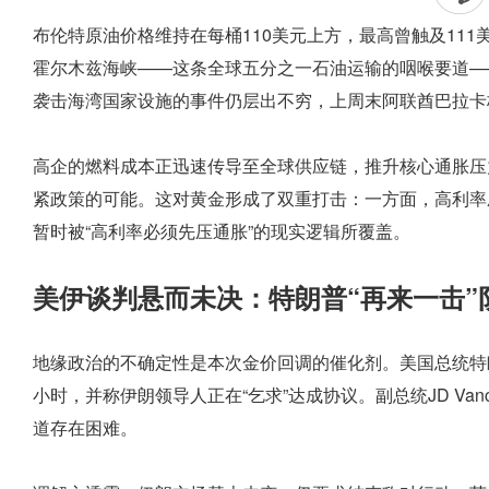
布伦特原油价格维持在每桶110美元上方，最高曾触及11
霍尔木兹海峡——这条全球五分之一石油运输的咽喉要道—
袭击海湾国家设施的事件仍层出不穷，上周末阿联酋巴拉卡
高企的燃料成本正迅速传导至全球供应链，推升核心通胀压
紧政策的可能。这对黄金形成了双重打击：一方面，高利率
暂时被“高利率必须先压通胀”的现实逻辑所覆盖。
美伊谈判悬而未决：特朗普“再来一击”
地缘政治的不确定性是本次金价回调的催化剂。美国总统特
小时，并称伊朗领导人正在“乞求”达成协议。副总统JD V
道存在困难。