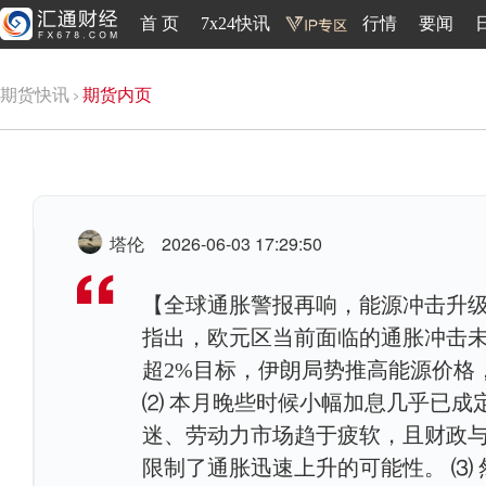
首 页
7x24快讯
行情
要闻
期货快讯
期货内页
塔伦
2026-06-03 17:29:50
【全球通胀警报再响，能源冲击升级
指出，欧元区当前面临的通胀冲击未必
超2%目标，伊朗局势推高能源价格
⑵ 本月晚些时候小幅加息几乎已成
迷、劳动力市场趋于疲软，且财政
限制了通胀迅速上升的可能性。 ⑶