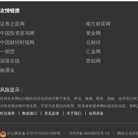
友情链接
证券之星网
南方财富网
中国投资咨询网
黄金网
中国财经时报网
云财经
一期货
汇金网
深港在线
世铝网
融通金
风险提示：
任何在本网站刊载的信息包括但不限于资讯、评论、预测、图表、指标、信号等只作
示性价格反映行情走势，不宜为交易目的使用。投资者依据本网站提供的信息、资料
栏目推荐
数据接口
意见反馈
关于我们
信用承诺
沪公网安备 31010702001056号
|
沪ICP备18008872号-13
|
网络文化经营许