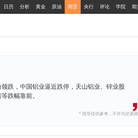
日历
分析
黄金
原油
期货
央行
评论
学院
期
向领跌，中国铝业逼近跌停，天山铝业、锌业股
锗等跌幅靠前。
* 指导仅供参考，不作为交易