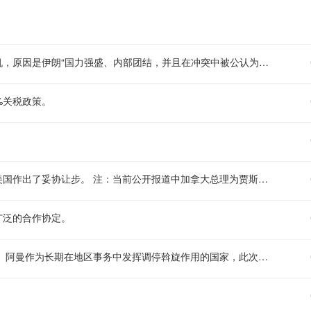
据伊朗媒体披露，伊朗方面表述，眼下是达成相关协议的最有利时机，原因是伊朗“国力强盛、内部团结，并且在冲突中被公认为获胜方”。
%关税政策。
市场动态：相关消息显示，在双边贸易磋商进程里，加拿大方面对美国作出了妥协让步。 注：当前公开报道中加拿大总理为贾斯廷·特鲁多，若后续相关表述涉及具体人物头衔及名称，会严格按照要求原样保留，上述内容仅针对本次提供的贸易相关信息进行合规调整。
广泛的合作协定。
阿曼呼吁相关各方不要采取会对谈判以及相关进展造成破坏的行动。 阿曼作为长期在地区事务中发挥调停斡旋作用的国家，此次表态也是希望相关当事方能够保持克制，以务实对话的态度推进协商进程，共同为谈判创造有利的外部环境，保障相关磋商能够朝着预期方向稳步推进。