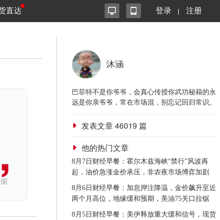
货直达
登录
注册
沐涵
巴菲特不是你爷爷，会真心传授你武功秘籍的永
远是你亲爷爷，常在市场混，别忘记回归常识。
发表文章
46019
篇
他的热门文章
8月7日财经早餐：霍尔木兹海峡“禁行”风波再
起，油价急涨金价承压，非农夜市场博弈加剧
依据
8月6日财经早餐：加息押注降温，金价飙升至近
两个月高位，地缘缓和预期，美油75关口拉锯
8月5日财经早餐：美伊释放重大缓和信号，现货