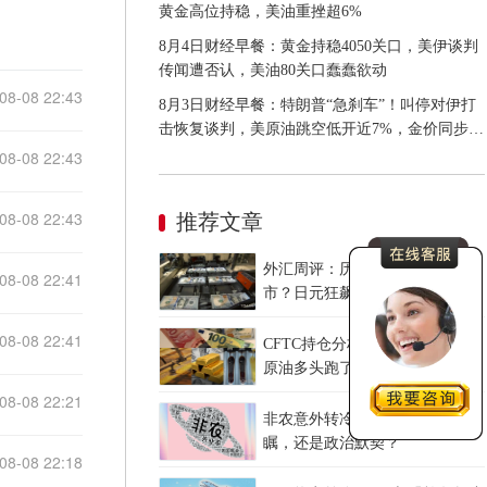
黄金高位持稳，美油重挫超6%
8月4日财经早餐：黄金持稳4050关口，美伊谈判
传闻遭否认，美油80关口蠢蠢欲动
08-08 22:43
8月3日财经早餐：特朗普“急刹车”！叫停对伊打
击恢复谈判，美原油跳空低开近7%，金价同步承
压
08-08 22:43
08-08 22:43
推荐文章
外汇周评：历史性联手撼动汇
08-08 22:41
市？日元狂飙后回调，非农意外
爆冷，美元刷新七周低点
08-08 22:41
CFTC持仓分析：黄金多头疯了，
原油多头跑了，日元空头投降
了！
08-08 22:21
非农意外转冷，美联储是高瞻远
瞩，还是政治默契？
08-08 22:18