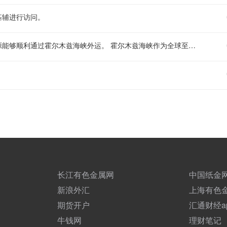
基辅进行访问。
万斯表示，当前最受重视的事项是保障尽可能多的石油和天然气资源能够顺利通过霍尔木兹海峡外运。 霍尔木兹海峡作为全球至关重要的油气运输咽喉通道，其通航的顺畅程度直接关系到国际能源市场的供应稳定与价格走势，保障该海峡的油气运输通畅对全球能源安全有着不可忽视的重要意义。
长江有色金属网
中国纸金
新浪外汇
上海有色
期货开户
汇通财经a
牛钱网
理财笔记