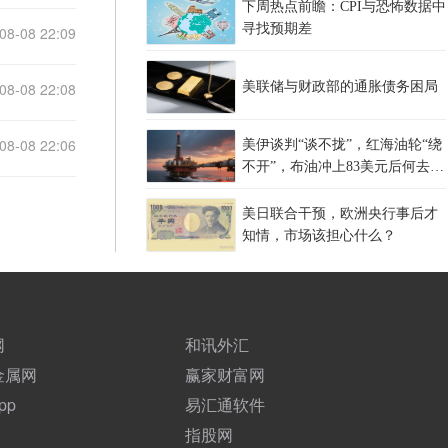
下周热点前瞻：CPI与恐怖数据中
寻找预期差
08-08 22:09
08-08 22:08
美联储与财政部的通胀债务困局
08-08 22:06
美伊谈判“谈不拢”，红海油轮“绕
不开”，布油冲上83美元后何去何
从？
美日联合干预，欧洲央行事后才
知情，市场该担心什么？
网
和讯外汇
金属网
赢家财富网
pp
易汇通软件
指股网