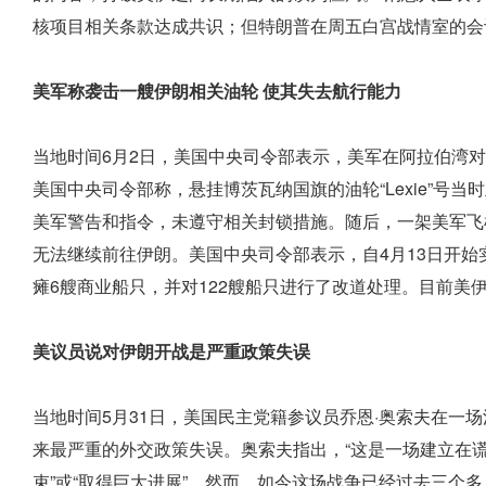
核项目相关条款达成共识；但特朗普在周五白宫战情室的会
美军称袭击一艘伊朗相关油轮 使其失去航行能力
当地时间6月2日，美国中央司令部表示，美军在阿拉伯湾
美国中央司令部称，悬挂博茨瓦纳国旗的油轮“Lexie”号
美军警告和指令，未遵守相关封锁措施。随后，一架美军飞
无法继续前往伊朗。美国中央司令部表示，自4月13日开
瘫6艘商业船只，并对122艘船只进行了改道处理。目前美
美议员说对伊朗开战是严重政策失误
当地时间5月31日，美国民主党籍参议员乔恩·奥索夫在一
来最严重的外交政策失误。奥索夫指出，“这是一场建立在谎
束”或“取得巨大进展”，然而，如今这场战争已经过去三个