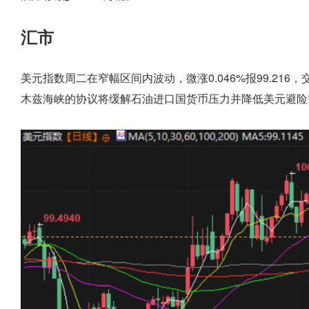
汇市
美元指数周二在窄幅区间内波动，微涨0.046%报99.2
木兹海峡的协议将缓解石油进口国货币压力并降低美元避险