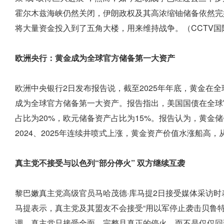
霍尔木兹海峡仍然关闭，伊朗政权及其高浓缩铀储备依然完
将大量资金投入到了五角大楼，用来维持战争。（CCTV国
欧洲央行：黄金成为全球官方储备第一大资产
欧洲中央银行2日发布报告说，截至2025年年底，黄金在
成为全球官方储备第一大资产。报告指出，美国国债在全球
占比为20%，欧元储备资产占比为15%。报告认为，黄金
2024、2025年连续井喷式上涨，黄金资产价值水涨船高
真主党不接受与以色列“部分停火” 双方继续互袭
黎巴嫩真主党高级官员马哈茂德·库马提2日接受媒体采访时
马提表示，真主党及其盟友不会接受“用以军停止袭击贝鲁
调，真主党只接受全面、完整且真正的停火，而不是仅仅回