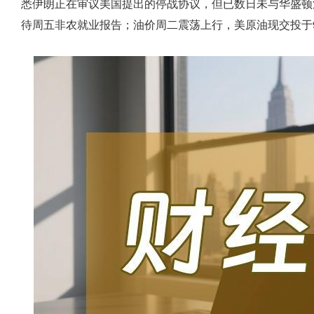
悉伊朗正在审议美国提出的停战协议，但已数日未与华盛顿
待周五非农就业报告；油价周二震荡上行，美原油现交投于9