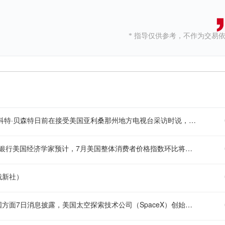
* 指导仅供参考，不作为交易
【贝森特称霍尔木兹海峡将逐步失去战略重要性】 美国财政部长斯科特·贝森特日前在接受美国亚利桑那州地方电视台采访时说，随着地缘政治局势变化，今后越来越多能源运输将绕过霍尔木兹海峡。他认为，霍尔木兹海峡将逐步失去战略重要性。当地媒体报道，贝森特在采访中说，鉴于伊朗试图控制霍尔木兹海峡这条咽喉要道，海峡将无法回到过去的状态。他声称，在接下来两年时间里，海峡将变成一片普通水域，逐步变得不再那么重要。贝森特说，经由霍尔木兹海峡运输的能源中，有超过50%甚至70%今后将逐步改由地下管道输送。 贝森特此前曾多次表达类似观点，即霍尔木兹海峡作为全球能源咽喉的地位被削弱。在贝森特看来，沙特阿拉伯、阿联酋等国现有输油管道的扩建与改建，以及绕过海峡的地下和陆路管网升级，会在很大程度上替代以往通过油轮穿越海峡的运输方式。 （新华社）
【德银预测美国7月CPI环比上涨0.15%，核心通胀持稳】 1. 德意志银行美国经济学家预计，7月美国整体消费者价格指数环比将上涨0.15%，扭转6月0.42%的下跌趋势；核心CPI预计环比上涨0.26%，与6月持平。 2. 生产者价格指数方面，德银预计整体PPI环比涨幅将从6月的0.13%升至0.22%。7月CPI数据将于周三公布，PPI数据则于周四出炉，市场将据此研判通胀趋势及美联储政策路径
俄新社）
【消息人士：马斯克拒绝让乌克兰用“星链”打击俄境内目标】 据美国方面7日消息披露，美国太空探索技术公司（SpaceX）创始人马斯克明确拒绝允许乌克兰军方利用SpaceX旗下卫星互联网系统“星链”打击俄罗斯境内目标。美国方面援引乌前国防部长费多罗夫两名“身边人”消息称，费多罗夫此前一直在推动利用“星链”打击俄罗斯境内目标，曾尝试通过私下渠道与马斯克接触，但遭到后者拒绝。“截至目前，（马斯克）没有作出同意的决定。”消息称，马斯克之所以拒绝乌方用“星链”对俄进行纵深打击，是担心危机进一步升级。（央视）