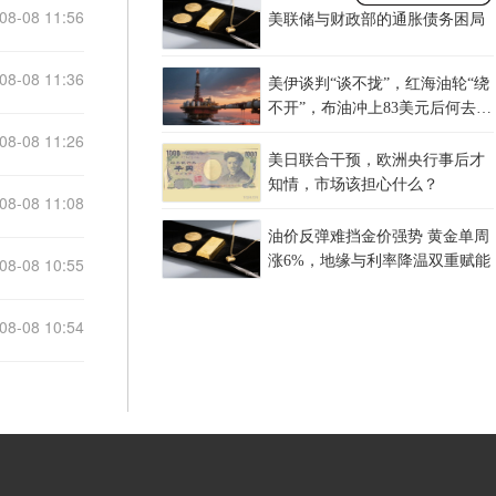
08-08 11:56
美联储与财政部的通胀债务困局
08-08 11:36
美伊谈判“谈不拢”，红海油轮“绕
不开”，布油冲上83美元后何去何
从？
08-08 11:26
美日联合干预，欧洲央行事后才
知情，市场该担心什么？
08-08 11:08
油价反弹难挡金价强势 黄金单周
涨6%，地缘与利率降温双重赋能
08-08 10:55
08-08 10:54