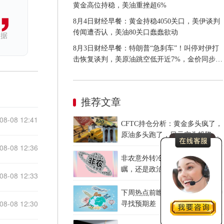
黄金高位持稳，美油重挫超6%
8月4日财经早餐：黄金持稳4050关口，美伊谈判
传闻遭否认，美油80关口蠢蠢欲动
依据
8月3日财经早餐：特朗普“急刹车”！叫停对伊打
击恢复谈判，美原油跳空低开近7%，金价同步承
压
推荐文章
08-08 12:41
CFTC持仓分析：黄金多头疯了，
原油多头跑了，日元空头投降
了！
08-08 12:36
非农意外转冷，美联储是高瞻远
瞩，还是政治默契？
08-08 12:33
下周热点前瞻：CPI与恐怖数据中
08-08 12:30
寻找预期差