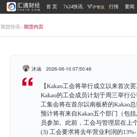
首 页
7x24快讯
行情
要闻
期货快讯
期货内页
沐涵
2026-06-10 07:50:46
【Kakao工会将举行成立以来首次罢
Kakao的工会成员计划于周三举
工集会将在首尔以南板桥的Kakao总
预计将有来自Kakao五个部门（包括总部、Ka
员参加。此前，工会与管理层在上
(3) 工会要求将去年营业利润的13