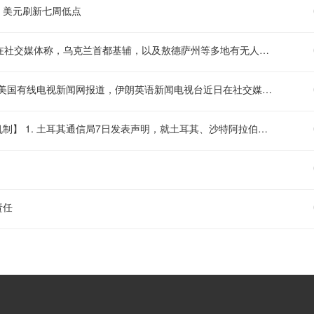
，美元刷新七周低点
【乌称基辅市拉响防空警报 俄称多地有导弹来袭】 乌克兰空军8日在社交媒体称，乌克兰首都基辅，以及敖德萨州等多地有无人机来袭风险。基辅市军事管理局称，由于无人机和弹道导弹威胁，基辅市拉响防空警报。该部门还称，基辅一处燃料库起火，但未说明具体原因。据俄罗斯方面8日凌晨消息，俄罗斯萨马拉州、萨拉托夫州等多地有导弹来袭风险。今天已有十多个俄罗斯机场暂停航班起降。（央视）
【伊朗媒体公布美以战机残骸照片，称系被伊防空系统击落】 1. 据美国有线电视新闻网报道，伊朗英语新闻电视台近日在社交媒体上发布了数张照片，展示了过去几个月伊朗在战争中击落的美国和以色列战机残骸。 2. 照片中包括一架美国空军F-15E“打击鹰”战斗机的残骸、多架无人机，以及疑似MC-130J“突击队”特种作战飞机发动机的部件。伊朗媒体在配文中称，F-15战斗机系被伊朗先进防空系统击落。 3. CNN报道指出，部分残骸可能与今年4月美军战斗机在伊朗伊斯法罕省上空被击落的事件有关。关于无人机残骸，有消息称美国在中东战争中“损失了多架无人机”，但五角大楼尚未证实具体细节
【土耳其回应防务协议质疑：与北约条款不冲突，系区域安全补充机制】 1. 土耳其通信局7日发表声明，就土耳其、沙特阿拉伯和巴基斯坦三国签署的《麦加共同防务协议》作出回应，强调该协议与北约第五条集体防御条款并不冲突。 2. 该协议于当天早些时候由三国领导人在沙特麦加签署，规定对其中任何一国的武装攻击将被视为对三国全体的攻击。协议签署后，有舆论认为土耳其此举“违反《北大西洋公约》第五条并建立了一个平行联盟结构”。 3. 土耳其通信局在声明中驳斥相关说法“完全没有根据”，系“显而易见的舆论操控”。声明指出，该协议不与土耳其现有国际联盟承诺相冲突，相反，它构成了一种补充性合作机制，有助于维护区域安全
责任