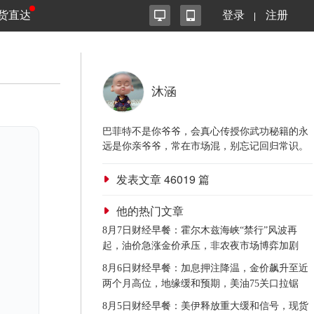
货直达
登录
注册
沐涵
巴菲特不是你爷爷，会真心传授你武功秘籍的永
远是你亲爷爷，常在市场混，别忘记回归常识。
发表文章
46019
篇
他的热门文章
8月7日财经早餐：霍尔木兹海峡“禁行”风波再
起，油价急涨金价承压，非农夜市场博弈加剧
8月6日财经早餐：加息押注降温，金价飙升至近
两个月高位，地缘缓和预期，美油75关口拉锯
8月5日财经早餐：美伊释放重大缓和信号，现货