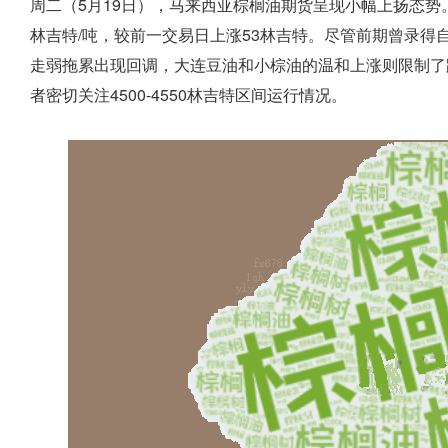
周二（5月19日），马来西亚棕榈油期货呈现小幅上扬态势。Bursa 
林吉特/吨，较前一交易日上涨53林吉特。尽管前期曾录得
走弱拖累出现回调，大连豆油和小棕油的温和上涨则限制了
者密切关注4500-4550林吉特区间运行情况。