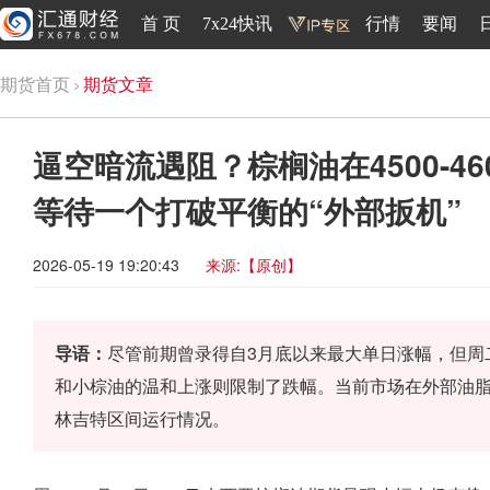
首 页
7x24快讯
行情
要闻
期货首页
期货文章
逼空暗流遇阻？棕榈油在4500-
等待一个打破平衡的“外部扳机”
2026-05-19 19:20:43
来源:【原创】
导语：
尽管前期曾录得自3月底以来最大单日涨幅，但周
和小棕油的温和上涨则限制了跌幅。当前市场在外部油脂价格
林吉特区间运行情况。