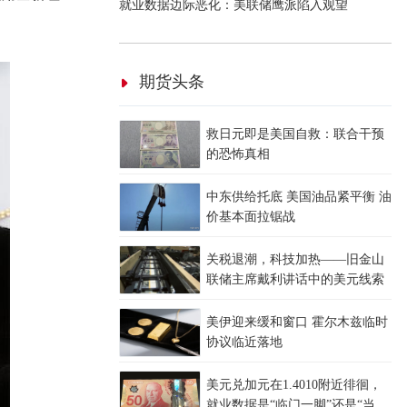
就业数据边际恶化：美联储鹰派陷入观望
期货头条
救日元即是美国自救：联合干预
的恐怖真相
中东供给托底 美国油品紧平衡 油
价基本面拉锯战
关税退潮，科技加热——旧金山
联储主席戴利讲话中的美元线索
美伊迎来缓和窗口 霍尔木兹临时
协议临近落地
美元兑加元在1.4010附近徘徊，
就业数据是“临门一脚”还是“当头