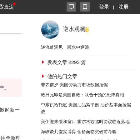
货直达
登录
注册
逆水观澜
逆流处洞见，顺水中逐浪
发表文章
2293
篇
他的热门文章
非农前夕 美国劳动力市场数据拉锯
产。
救日元即是美国自救：联合干预的恐怖真相
中东供给托底 美国油品紧平衡 油价基本面拉锯
掀起新一
战
美伊迎来缓和窗口 霍尔木兹临时协议临近落地
海峡谈判虚实博弈 金价面临突破前考验
换用全新理