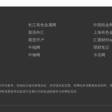
长江有色金属网
中国纸金
新浪外汇
上海有色
期货开户
汇通财经a
牛钱网
理财笔记
中钢网
卡讯网
只作为参考，您须自主做出投资决定，并对该决定负责。本网站所含数据未必实时、
资料及图表等信息进行交易行为所造成的损失与本网站无关。