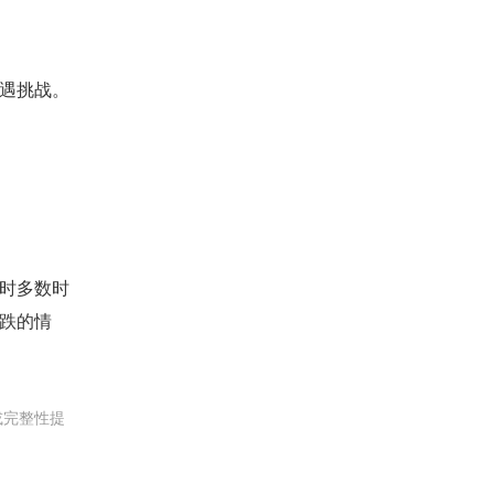
遇挑战。
时多数时
跌的情
或完整性提