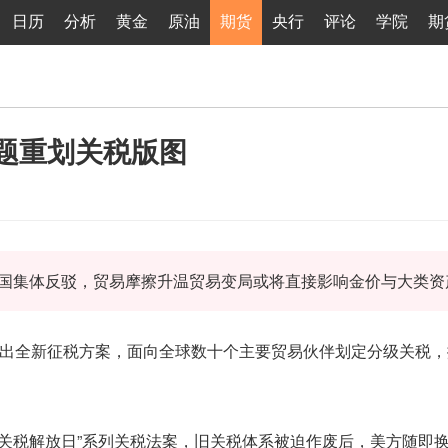
日历
分析
黄金
原油
期货
央行
评论
学院
期
题重划关税版图
，多国集体反驳，贸易摩擦升温贸易变局或将直接影响金价与大类资
出全新征税方案，面向全球数十个主要贸易伙伴划定分级关税，
“关税解放日”系列关税法案，旧关税体系被迫作废后，美方随即