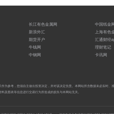
长江有色金属网
中国纸金
新浪外汇
上海有色
期货开户
汇通财经a
牛钱网
理财笔记
中钢网
卡讯网
只作为参考，您须自主做出投资决定，并对该决定负责。本网站所含数据未必实时、
资料及图表等信息进行交易行为所造成的损失与本网站无关。