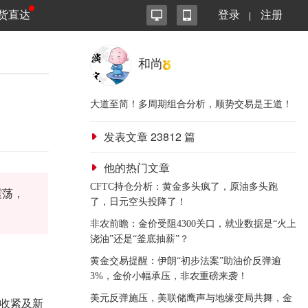
货直达
登录
注册
和尚
大道至简！多周期组合分析，顺势交易是王道！
发表文章
23812
篇
他的热门文章
CFTC持仓分析：黄金多头疯了，原油多头跑
震荡，
了，日元空头投降了！
非农前瞻：金价受阻4300关口，就业数据是“火上
浇油”还是“釜底抽薪”？
黄金交易提醒：伊朗“初步法案”助油价反弹逾
3%，金价小幅承压，非农重磅来袭！
美元反弹施压，美联储鹰声与地缘变局共舞，金
收紧及新