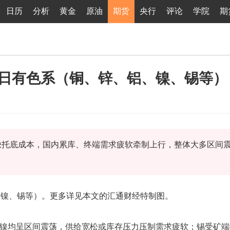
日历
分析
黄金
原油
期货
央行
评论
学院
期
4日有色系（铜、锌、铝、镍、锡等）
缺托底成本，国内累库、终端需求疲软牵制上行，整体大多区间
、镍、锡等）。更多详见本文的汇通财经特制图。
镍均呈区间震荡，供给宽松或库存压力压制需求疲软；锡受矿端