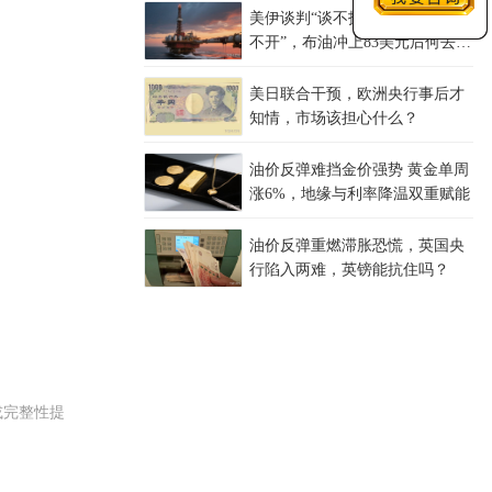
美伊谈判“谈不拢”，红海油轮“绕
不开”，布油冲上83美元后何去何
从？
美日联合干预，欧洲央行事后才
知情，市场该担心什么？
油价反弹难挡金价强势 黄金单周
涨6%，地缘与利率降温双重赋能
油价反弹重燃滞胀恐慌，英国央
行陷入两难，英镑能抗住吗？
或完整性提