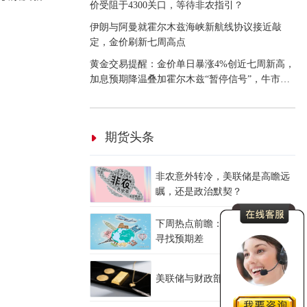
价受阻于4300关口，等待非农指引？
伊朗与阿曼就霍尔木兹海峡新航线协议接近敲
定，金价刷新七周高点
黄金交易提醒：金价单日暴涨4%创近七周新高，
加息预期降温叠加霍尔木兹“暂停信号”，牛市重
启了？
期货头条
非农意外转冷，美联储是高瞻远
瞩，还是政治默契？
下周热点前瞻：CPI与恐怖数据中
寻找预期差
美联储与财政部的通胀债务困局