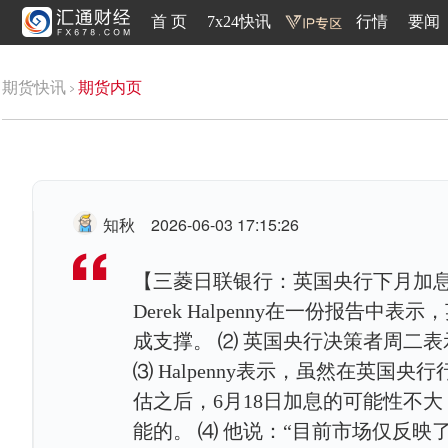
首 页
7x24快讯
行情
要闻
期货快讯
期货内页
知秋
2026-06-03 17:15:26
【三菱日联银行：英国央行下月加息概
Derek Halpenny在一份报告
成支撑。 ⑵ 英国央行决策者周二
⑶ Halpenny表示，虽然在英
估之后，6月18日加息的可能性不
能的。 ⑷ 他说：“目前市场仅反映