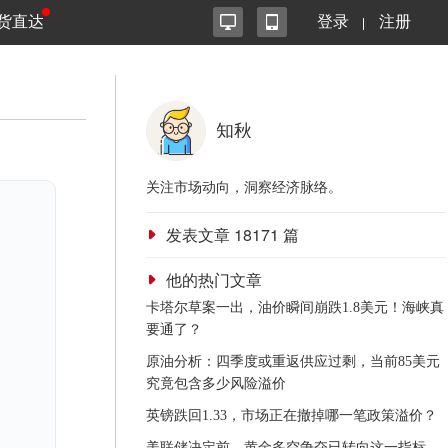
货直达
登录
注册
知秋
关注市场动向，洞察经济脉络。
发表文章
18171
篇
他的热门文章
卡塔尔草案一出，油价瞬间崩跌1.8美元！海峡真
要通了？
原油分析：四季度或重返供应过剩，当前85美元
究竟包含多少风险溢价
英镑跌回1.33，市场正在撤掉哪一笔政策溢价？
美联储决定前，黄金多空争夺已转向这一指标