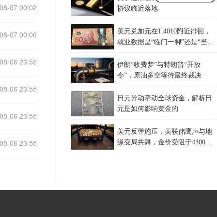
08-07 00:02
协议临近落地
美元兑加元在1.4010附近徘徊，
08-07 00:00
就业数据是“临门一脚”还是“当头
一棒”？
08-06 23:55
伊朗“收费梦”与特朗普“开放
令”，原油多空等待最终裁决
08-06 23:55
日元异动牵动全球资金，解析日
元是如何影响黄金的
08-06 23:55
美元反弹施压，美联储鹰声与地
08-06 23:55
缘变局共舞，金价受阻于4300关
口，等待非农指引？