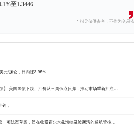
%至1.3446
* 指导仅供参考，不作为交易
美元/加仑，日内涨3.95%
【各期限美债收益率上扬 油价上涨推升加息预期 且Alphabet大举发债】 美国国债下跌。油价从三周低点反弹，推动市场重新押注美联储加息；与此同时，谷歌母公司Alphabet Inc.计划进行一笔巨额公司债发行。各期限美债收益率上升2至4个基点，其中短期收益率涨幅最大。油价上涨已推动加息预期升温，而媒体报道称，如果未来几周公布的通胀数据偏热，美联储主席凯文·沃什准备加息，进一步强化了这一预期。道明证券美国利率策略师Molly Brooks表示：“美联储或许确实需要真正加息，才能证明其认真对待抗击通胀。”美国下周将公布7月消费者价格指数和生产者价格指数等关键通胀数据，7月就业报告则定于本周五发布。美联储的双重使命包括维持物价稳定和实现充分就业，因此劳动力市场疲软也可能限制其为压低通胀而加息的意愿。在Alphabet宣布将发行10部分债券以筹集高达250亿美元资金后，较长期国债收益率触及盘中高点。
挂钩 。
【伊朗拟出台更为严苛的霍尔木兹海峡通航规定】 伊朗议会正在审议一项法案草案，旨在收紧霍尔木兹海峡及波斯湾的通航管控规则。主要提案内容包括：禁止与美国、以色列及其他敌对国家有关联的船只通行。拦截与以色列相关的军用及民用货物。限制参与针对 “抵抗轴心” 行动的相关船只通行。拒绝向欠付伊朗赔偿的当事方开放航道。对违规行为处以最高货物价值 20% 的罚款。该提案仍在审议阶段，尚未获得批准。