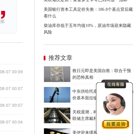
美国银行资本工具定价失衡：186.8个基点背后藏
着什么
依据
柴油库存低于五年均值10%，原油市场迎来隐藏
风险
推荐文章
08-07 00:09
救日元即是美国自救：联合干预
的恐怖真相
08-07 00:07
中东供给托底 美国油品紧平衡 油
价基本面拉锯战
08-07 00:07
关税退潮，科技加热——旧金山
联储主席戴利讲话中的美元线索
08-07 00:04
美伊迎来缓和窗口 霍尔木兹临时