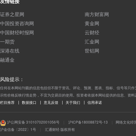
友情链接
证券之星网
南方财富网
中国投资咨询网
黄金网
中国财经时报网
云财经
一期货
汇金网
深港在线
世铝网
融通金
风险提示：
任何在本网站刊载的信息包括但不限于资讯、评论、预测、图表、指标、信号等只作
示性价格反映行情走势，不宜为交易目的使用。投资者依据本网站提供的信息、资料
栏目推荐
数据接口
意见反馈
关于我们
信用承诺
沪公网安备 31010702001056号
|
沪ICP备18008872号-13
|
网络文化经营许
沪金信备〔2022〕1号
|
汇通财经 版权所有