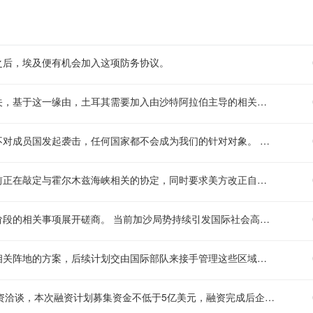
之后，埃及便有机会加入这项防务协议。
土耳其外交部长表示，红海的航运安全同土耳其的切身利益密切相关，基于这一缘由，土耳其需要加入由沙特阿拉伯主导的相关国际联盟。
土耳其外交部长表示：伊朗并不是这份防务协定的针对目标，只要不对成员国发起袭击，任何国家都不会成为我们的针对对象。 该表述清晰传递出相关防务协定的防御属性，明确了协定触发行动的前提条件，也给地区局势传递出了相对清晰的信号。
市场最新消息显示，伊朗安全部门负责人对外表示，德黑兰方面目前正在敲定与霍尔木兹海峡相关的协定，同时要求美方改正自身的不当举动。 霍尔木兹海峡作为全球至关重要的石油运输通道，其相关动向历来备受国际能源市场和地缘政治领域的高度关注，此次相关协议的推进及伊方对美方的表态，后续可能会对区域局势及能源贸易走势产生相应影响。
美军中央司令部司令在访问以色列期间，将会就加沙战事进入第二阶段的相关事项展开磋商。 当前加沙局势持续引发国际社会高度关注，相关方针对战事阶段调整的磋商，也将对后续当地安全局势、人道主义援助开展等方面产生重要影响，国际社会普遍呼吁相关方切实采取措施保护普通平民安全，避免冲突进一步升级造成更多人道主义灾难。
根据最新的市场相关消息，以色列军方目前正在研究撤离加沙地带相关阵地的方案，后续计划交由国际部队来接手管理这些区域的相关事务。
法律人工智能赛道初创公司哈维（Harvey）目前正在推进新一轮融资洽谈，本次融资计划募集资金不低于5亿美元，融资完成后企业估值将达到155亿美元，和五个月前完成的上一轮融资估值相比，溢价幅度达到40%。