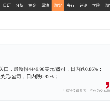
日历
分析
黄金
原油
期货
央行
评论
学院
期
关口，最新报4449.98美元/盎司，日内跌0.86%；
0美元/盎司，日内跌0.92%；
* 指导仅供参考，不作为交易