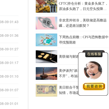
CFTC持仓分析：黄金多头疯了，
原油多头跑了，日元空头投降
了！
非农意外转冷，美联储是高瞻远
08-09 01:43
瞩，还是政治默契？
08-09 01:36
下周热点前瞻：CPI与恐怖数据中
寻找预期差
08-09 01:27
美联储与财政部的通胀债务困局
08-09 01:17
美伊谈判“谈不拢”，红海油轮“绕
08-09 01:10
不开”，布油冲上83美元后何去何
从？
美日联合干预，欧洲央行事后才
08-09 01:07
知情，市场该担心什么？
08-09 01:01