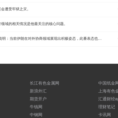
还会遭受牢狱之灾。
济领域的相关情况是他最关注的核心问题。
伊朗总统表示，当前阶段是促成相关协议落地的最有利窗口。 补充说明：当前伊朗在对外协商领域展现出积极姿态，此番表态也释放出其推动相关共识落地的明确意愿，外界也普遍关注后续相关协商进程的推进走向。
长江有色金属网
中国纸金
新浪外汇
上海有色
期货开户
汇通财经a
牛钱网
理财笔记
中钢网
卡讯网