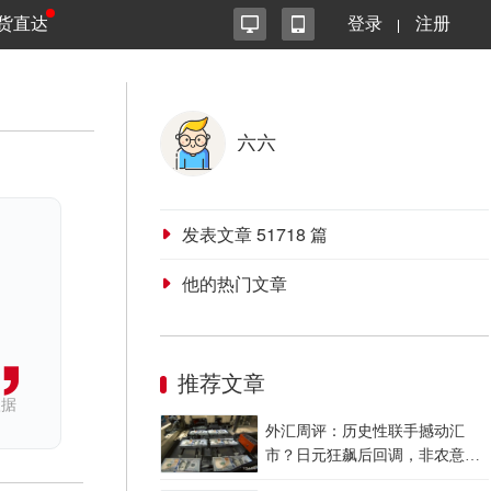
货直达
登录
注册
六六
发表文章
51718
篇
他的热门文章
推荐文章
依据
外汇周评：历史性联手撼动汇
市？日元狂飙后回调，非农意外
爆冷，美元刷新七周低点