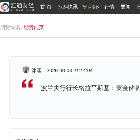
首 页
7x24快讯
行情
要闻
期货快讯
期货内页
沐涵
2026-06-03 21:14:04
波兰央行行长格拉平斯基：黄金储备